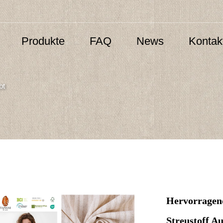
Produkte
FAQ
News
Kontak
bt
Hervorragen
Streustoff A