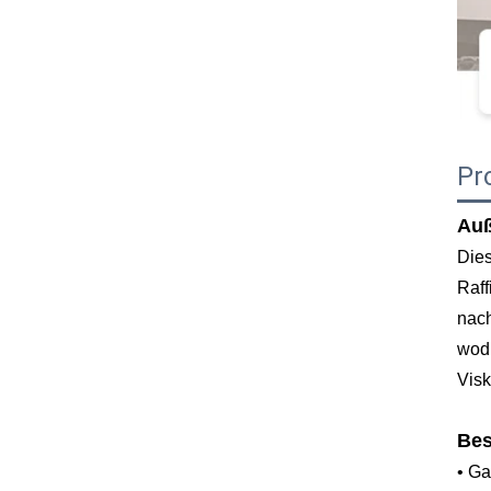
Pr
Auß
Dies
Raff
nach
wodu
Visk
Bes
• Ga