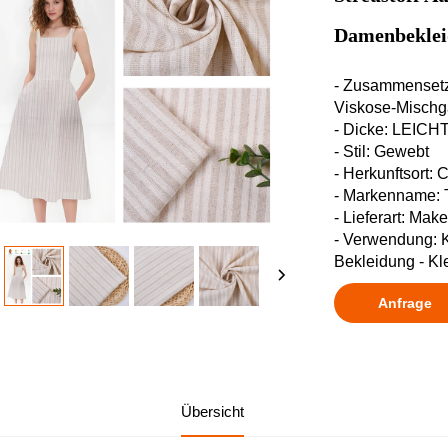
Damenbekle
- Zusammensetz
Viskose-Mischga
- Dicke: LEIC
- Stil: Gewebt
- Herkunftsort: 
- Markenname:
- Lieferart: Mak
- Verwendung: K
Bekleidung - Kle
Anfrage
Übersicht