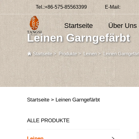
Tel.:
+86-575-85563399
E-Mail:
Startseite
Über Uns
Leinen Garngefärbt
Startseite
>
Produkte
>
Leinen
>
Leinen Garngefär
Startseite >
Leinen Garngefärbt
ALLE PRODUKTE
Leinen