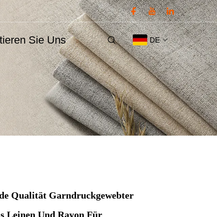
tieren Sie Uns
DE
de Qualität Garndruckgewebter
us Leinen Und Rayon Für