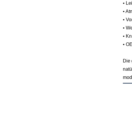
• L
• At
• V
• We
• Kn
• OE
Die 
natü
mode