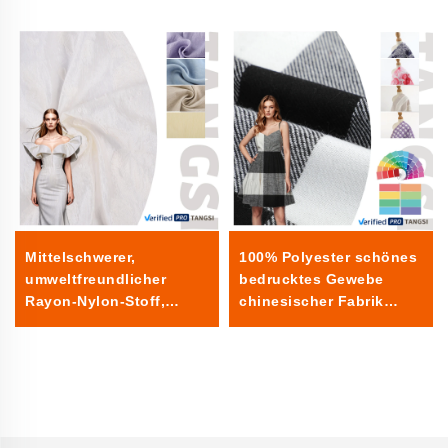
Mittelschwerer,
100% Polyester schönes
umweltfreundlicher
bedrucktes Gewebe
Rayon-Nylon-Stoff,
chinesischer Fabrik
individuelle Farben,
leicht glatt für
gewebte Techniken für
Damenbekleidung
Shirts & Kleider
Konfektion einfarbig für
Kleider Jungen