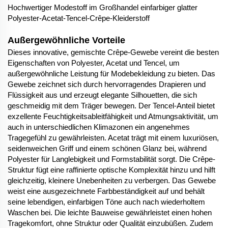
Hochwertiger Modestoff im Großhandel einfarbiger glatter
Polyester-Acetat-Tencel-Crêpe-Kleiderstoff
Außergewöhnliche Vorteile
Dieses innovative, gemischte Crêpe-Gewebe vereint die besten
Eigenschaften von Polyester, Acetat und Tencel, um
außergewöhnliche Leistung für Modebekleidung zu bieten. Das
Gewebe zeichnet sich durch hervorragendes Drapieren und
Flüssigkeit aus und erzeugt elegante Silhouetten, die sich
geschmeidig mit dem Träger bewegen. Der Tencel-Anteil bietet
exzellente Feuchtigkeitsableitfähigkeit und Atmungsaktivität, um
auch in unterschiedlichen Klimazonen ein angenehmes
Tragegefühl zu gewährleisten. Acetat trägt mit einem luxuriösen,
seidenweichen Griff und einem schönen Glanz bei, während
Polyester für Langlebigkeit und Formstabilität sorgt. Die Crêpe-
Struktur fügt eine raffinierte optische Komplexität hinzu und hilft
gleichzeitig, kleinere Unebenheiten zu verbergen. Das Gewebe
weist eine ausgezeichnete Farbbeständigkeit auf und behält
seine lebendigen, einfarbigen Töne auch nach wiederholtem
Waschen bei. Die leichte Bauweise gewährleistet einen hohen
Tragekomfort, ohne Struktur oder Qualität einzubüßen. Zudem