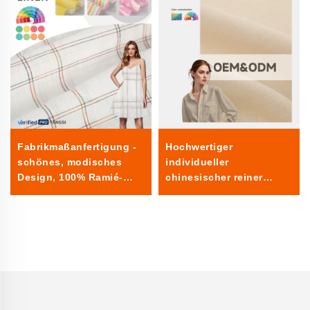
Fabrikmaßanfertigung -
Hochwertiger
schönes, modisches
individueller
Design, 100% Ramié-
chinesischer reiner
Jacquard-Garn, gefärbter
Leinenstoff einfarbiges
Stoff, gewebt, für
Gewebe langlebig
Jungenkleider,
bequem
Großhandel Leinenstoff
umweltfreundlich
Hemden und Kleider für
Jungen aus Leinen