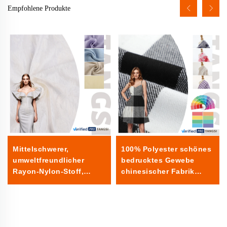
Empfohlene Produkte
Mittelschwerer,
100% Polyester schönes
umweltfreundlicher
bedrucktes Gewebe
Rayon-Nylon-Stoff,
chinesischer Fabrik
individuelle Farben,
leicht glatt für
gewebte Techniken für
Damenbekleidung
Shirts & Kleider
Konfektion einfarbig für
Kleider Jungen