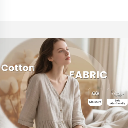
Jungenkleider,
bequem
Großhandel Leinenstoff
umweltfreundlich
Hemden und Kleider für
Jungen aus Leinen