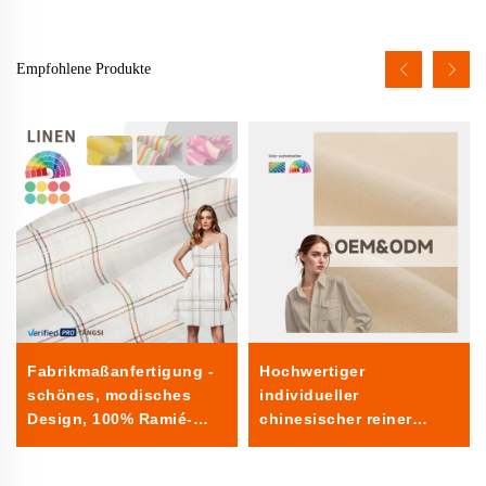
Empfohlene Produkte
Fabrikmaßanfertigung -
Hochwertiger
schönes, modisches
individueller
Design, 100% Ramié-
chinesischer reiner
Jacquard-Garn, gefärbter
Leinenstoff einfarbiges
Stoff, gewebt, für
Gewebe langlebig