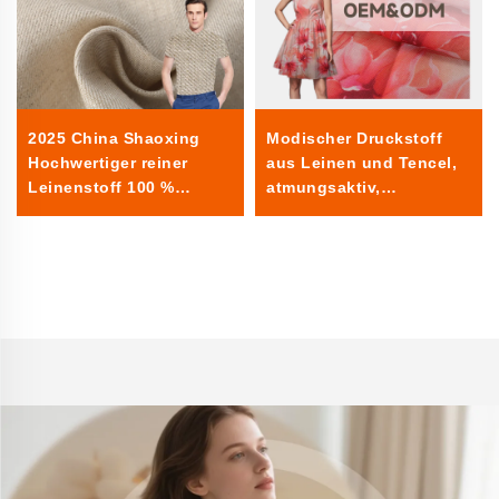
2025 China Shaoxing
Modischer Druckstoff
Hochwertiger reiner
aus Leinen und Tencel,
Leinenstoff 100 %
atmungsaktiv,
Leinen Sommer gewebt
umweltfreundlich,
einfarbig für Hemden
hautfreundlich,
Bekleidung
Damenbekleidung,
Kleiderstoff für
Bekleidung