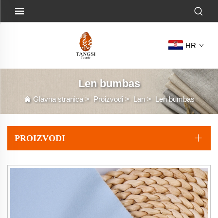
HR
Len bumbas
Glavna stranica
>
Proizvodi
>
Lan
>
Len bumbas
PROIZVODI