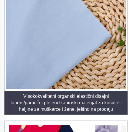
Visokokvalitetni organski elastični disajni
laneni/pamučni pleteni tkaninski materijal za košulje i
haljine za muškarce i žene, jeftino na prodaju