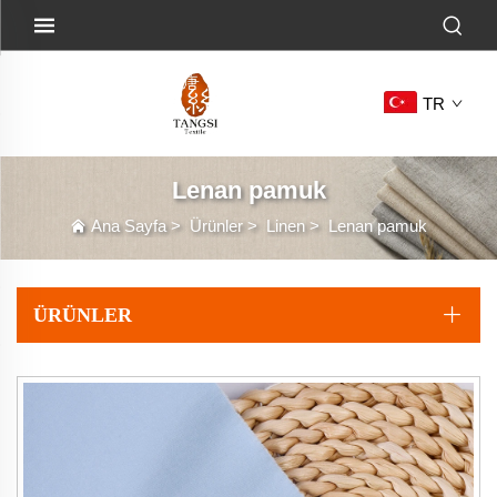
TR
Lenan pamuk
Ana Sayfa
>
Ürünler
>
Linen
>
Lenan pamuk
ÜRÜNLER