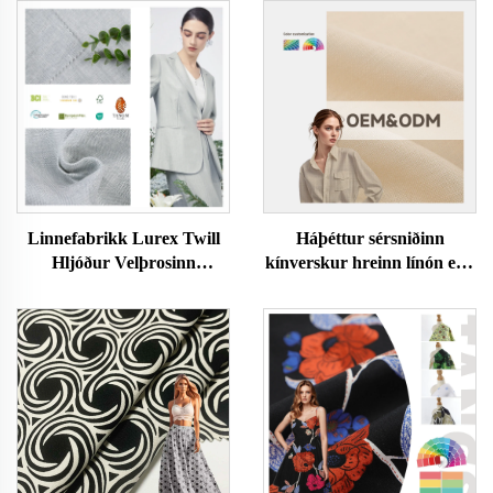
Linnefabrikk Lurex Twill
Háþéttur sérsniðinn
Hljóður Velþrosinn
kínverskur hreinn línón efni
Umhverfisvæn Húðvæn
með einnig lit einfaldur
Fatnaður Konur og
veifinn varanlegur í viðtöku
Karlafatnaður Dress Efni
umhverfisvænur skikkjur
fyrir Klæði
fyrir drengja klæði línón
efni