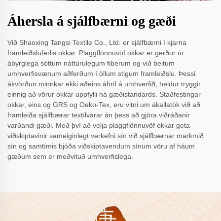
Áhersla á sjálfbærni og gæði
Við Shaoxing Tangsi Textile Co., Ltd. er sjálfbærni í kjarna
framleiðsluferlis okkar. Plaggflönnuvöf okkar er gerður úr
ábyrglega sóttum náttúrulegum fiberum og við beitum
umhverfisvænum aðferðum í öllum stigum framleiðslu. Þessi
ákvörðun minnkar ekki aðeins áhrif á umhverfið, heldur tryggir
einnig að vörur okkar uppfylli há gæðistandards. Staðfestingar
okkar, eins og GRS og Oeko-Tex, eru vitni um ákallatök við að
framleiða sjálfbærar textílvarar án þess að gjöra viðráðanir
varðandi gæði. Með því að velja plaggflönnuvöf okkar geta
viðskiptavinir sameiginlegt verkefni sín við sjálfbærnar markmið
sín og samtímis bjóða viðskiptavendum sínum vöru af háum
gæðum sem er meðvituð umhverfislega.