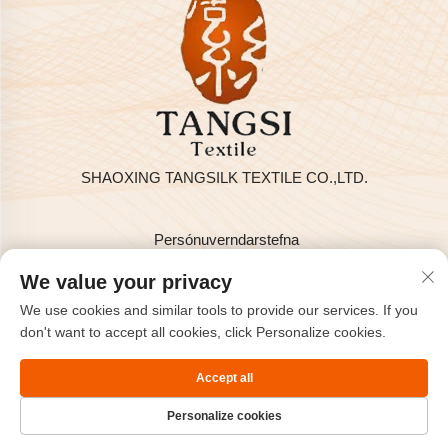
SHAOXING TANGSILK TEXTILE CO.,LTD.
Persónuverndarstefna
Höfundarréttur © 2025 hjá SHAOXING TANGSILK TEXTILE
We value your privacy
CO.,LTD
We use cookies and similar tools to provide our services. If you
Hafðu samband
don't want to accept all cookies, click Personalize cookies.
Address: Rm801, 8H, Haizhou alþjóða, Keqiao, Shaoxing,
Accept all
Zhejiang, Kína.
Personalize cookies
Sími:
+86-575-85563399
Tölvupóstur：
[email protected]