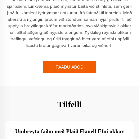
sjálfbærni. Einkvæma plaíð mynstur bæta við stílhluta, sem gerir
það fullkomlegt fyrir ýmsar notkunar, frá fatnaði til innreids. Með
áherslu á nýjungir, þróum við stöndum saman nýjar prufur til að
uppfylla breytilegar kröfur markaðarins, svo viðskiptavinir okkar
hafi alltaf aðgang að nýjustu áföngum. Þykkileg reynsla okkar í
treflingu, vefningu og útliti tryggir að hver yard af efni uppfylli
hæstu kröfur gagnvart varanleika og viðhorfi.
FÁAÐU ÁBOÐ
Tilfelli
Umbreyta faðm með Plaíð Flanell Efni okkar