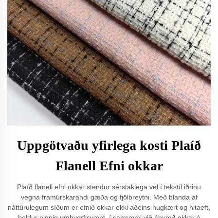
Uppgötvaðu yfirlega kosti Plaíð
Flanell Efni okkar
Plaíð flanell efni okkar stendur sérstaklega vel í tekstíl iðrinu
vegna framúrskarandi gæða og fjölbreytni. Með blanda af
náttúrulegum síðum er efnið okkar ekki aðeins hugkært og hitaeft,
heldur einnig umhverfisvænt, í samræmi við ábyrgð okkar á