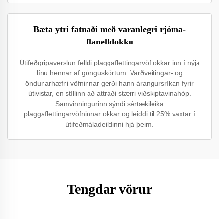
Bæta ytri fatnaði með varanlegri rjóma-
flanelldokku
Útifeðgripaverslun felldi plaggaflettingarvöf okkar inn í nýja
línu hennar af gönguskörtum. Varðveitingar- og
öndunarhæfni vöfninnar gerði hann árangursríkan fyrir
útivistar, en stíllinn að attráði stærri viðskiptavinahóp.
Samvinningurinn sýndi sértækileika
plaggaflettingarvöfninnar okkar og leiddi til 25% vaxtar í
útifeðmáladeildinni hjá þeim.
Tengdar vörur