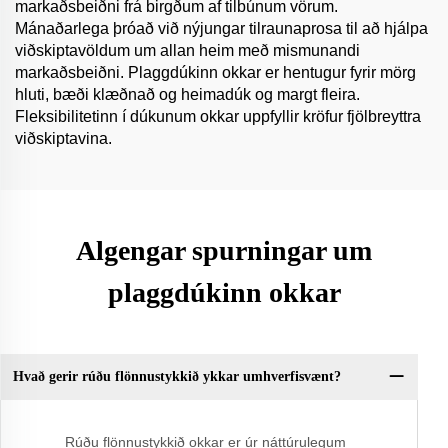
markaðsbeiðni frá birgðum af tilbúnum vörum.
Mánaðarlega þróað við nýjungar tilraunaprosa til að hjálpa
viðskiptavöldum um allan heim með mismunandi
markaðsbeiðni. Plaggdúkinn okkar er hentugur fyrir mörg
hluti, bæði klæðnað og heimadúk og margt fleira.
Fleksibilitetinn í dúkunum okkar uppfyllir kröfur fjölbreyttra
viðskiptavina.
Algengar spurningar um
plaggdúkinn okkar
Hvað gerir rúðu flönnustykkið ykkar umhverfisvænt?
Rúðu flönnustykkið okkar er úr náttúrulegum