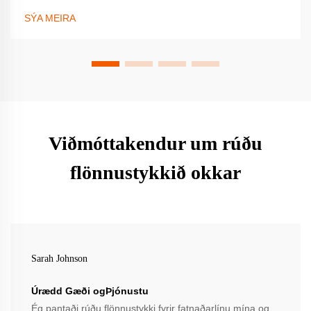
meira.
SÝA MEIRA
Viðmóttakendur um rúðu
flönnustykkið okkar
Sarah Johnson
Úrædd Gæði ogÞjónustu
Ég pantaði rúðu flönnustykki fyrir fatnaðarlínu mína og