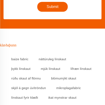
Submit
klæðaþunn
baize fabric
náttúruleg línskaut
þykk línskaut
mjúk línskaut
lífræn línskaut
rúðu skaut af flönnu
blómumýkt skaut
skjól á gegn úvítröndun
mikroplagafabric
línskaut fyrir klæði
ikat mynstrar skaut