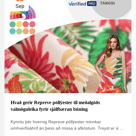
Sep
Hvað gerir Repreve póllýester til meðalgóðs
valmöguleika fyrir sjálfbæran búning
Kynntu þér hvernig Repreve póllýester minnkar
umhverfisáhrif án þess að missa á afköstum. Treyst er á af
hverjum helstu vöruömnunum í sjálfbærri nýsköpun. Lærðu