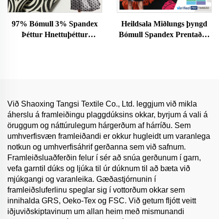
97% Bómull 3% Spandex
Heildsala Miðlungs þyngd
Þéttur Hnettuþéttur
Bómull Spandex Prentaður
Steyptur Þéttur fyrir stelpur
þéttur Efsta Stíl Sléttur
Þægur og viðnámur
Þéttur Þægur Stylish fyrir
húðvænur þéttur
Klæði Klæðna Verðbráður
Við Shaoxing Tangsi Textile Co., Ltd. leggjum við mikla
áherslu á framleiðingu plaggdúksins okkar, byrjum á vali á
öruggum og náttúrulegum hárgerðum af hárríðu. Sem
umhverfisvæn framleiðandi er okkur hugleidt um varanlega
notkun og umhverfisáhrif gerðanna sem við safnum.
Framleiðsluaðferðin felur í sér að snúa gerðunum í garn,
vefa garntil dúks og ljúka til úr dúknum til að bæta við
mjúkgangi og varanleika. Gæðastjórnunin í
framleiðsluferlinu speglar sig í vottorðum okkar sem
innihalda GRS, Oeko-Tex og FSC. Við getum fljótt veitt
iðjuviðskiptavinum um allan heim með mismunandi