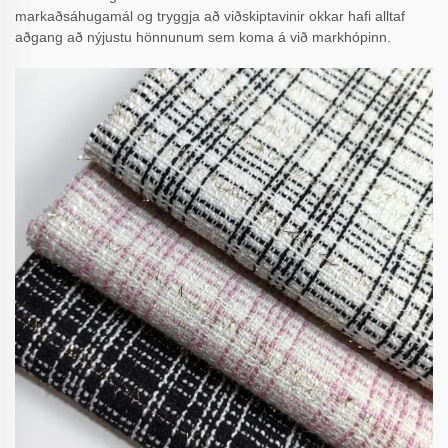
markaðsáhugamál og tryggja að viðskiptavinir okkar hafi alltaf
aðgang að nýjustu hönnunum sem koma á við markhópinn.