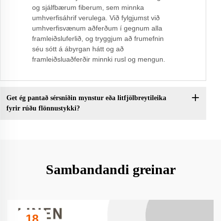
og sjálfbærum fiberum, sem minnka
umhverfisáhrif verulega. Við fylgjumst við
umhverfisvænum aðferðum í gegnum alla
framleiðsluferlið, og tryggjum að frumefnin
séu sótt á ábyrgan hátt og að
framleiðsluaðferðir minnki rusl og mengun.
Get ég pantað sérsniðin mynstur eða litfjölbreytileika
fyrir rúðu flönnustykki?
Sambandandi greinar
18