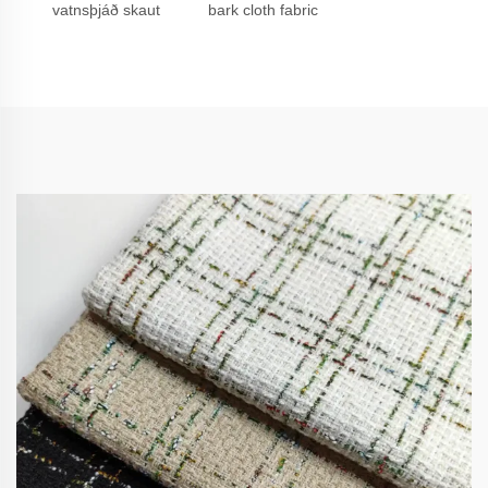
vatnsþjáð skaut
bark cloth fabric