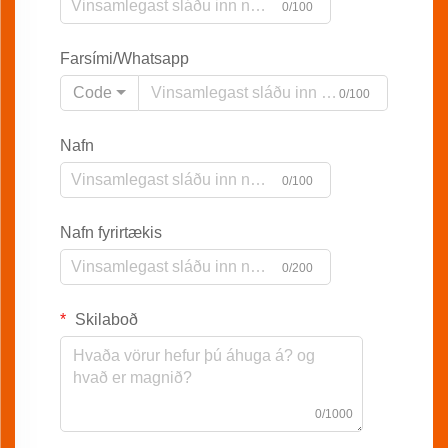
0/100
Farsími/Whatsapp
Code
0/100
Nafn
0/100
Nafn fyrirtækis
0/200
Skilaboð
0/1000