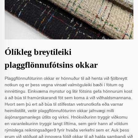
Ólíkleg breytileiki
plaggflönnufótsins okkar
Plaggflönnufóturinn okkar er hönnuður til að henta við fjölbreytt
notkun og er þess vegna vinsæl valmöguleiki bæði í fötum og
innréttingu. Einkvæma mynstur og litir fótsins gefa hönnurum kost
á að búa til framúrskarandi föt sem koma á við viðhaldsmannana.
Hvort sem þú ert að búa til stílfestan vetrunotkofa eða varnar
heimilistillit, veitir plaggflönnufóturinn okkar jafnvægi milli
ásjónargamanlegs útlits og virkni. Hnökviðurinn tryggir viðkomu
en varanleikurinn tryggir langt líftíma, sem gerir hann af völdum
rýmislega reikningsaðgerð fyrir hvaða verkefni sem er. Auk þess
erum við stöðugt að innovera fótið okkar til að halda sambandi við