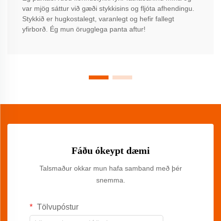
var mjög sáttur við gæði stykkisins og fljóta afhendingu.
Stykkið er hugkostalegt, varanlegt og hefir fallegt
yfirborð. Ég mun örugglega panta aftur!
Fáðu ókeypt dæmi
Talsmaður okkar mun hafa samband með þér
snemma.
Tölvupóstur