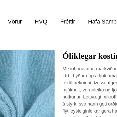
Vörur
HVQ
Fréttir
Hafa Samb
Ólíklegar kost
Mikrofíbruvafur, markviðu
Ltd., býður upp á fjöldama
textíltaekninni. Þessi afge
mjúkheit, varanleika og fj
notkunar. Léttvægi mikrof
á styrk, svo hann geti orð
flýtileysieiginleikar gera h