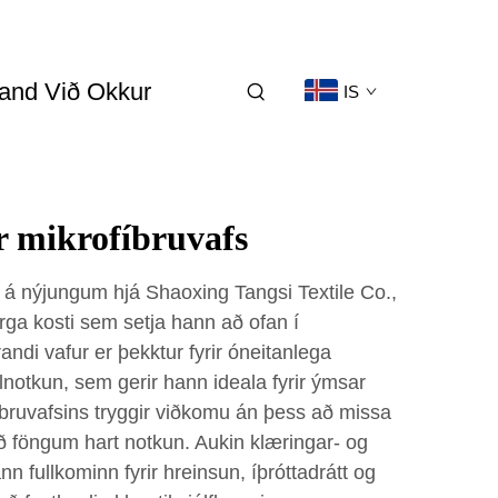
and Við Okkur
IS
ir mikrofíbruvafs
r á nýjungum hjá Shaoxing Tangsi Textile Co.,
rga kosti sem setja hann að ofan í
randi vafur er þekktur fyrir óneitanlega
ölnotkun, sem gerir hann ideala fyrir ýmsar
íbruvafsins tryggir viðkomu án þess að missa
ið föngum hart notkun. Aukin klæringar- og
ann fullkominn fyrir hreinsun, íþróttadrátt og