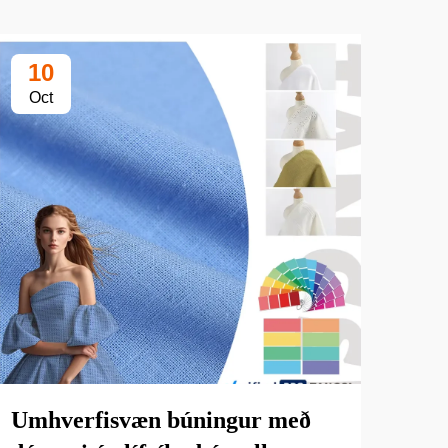
10
1
Oct
Oc
Umhverfisvæn búningur með
Af 