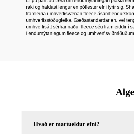
Ef þú þarft að læra um endurnýtanlegan plasta sem mik
raki og haldast lengur en pólíester efni fyrir sig. 
framleiða umhverfisvænan fleece ásamt endursko
umhverfisstöðugleika. Gæðastandardar eru vel tengd
umhverfisátt sérhannaður fleece séu framleiddir í
í endurnýtanlegum fleece og umhverfisviðmiðuðum ma
Alge
Hvað er maríueldur efni?