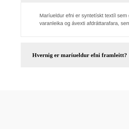
Maríueldur efni er syntetískt textíl sem
varanleika og ávexti afdráttarafara, se
Hvernig er maríueldur efni framleitt?