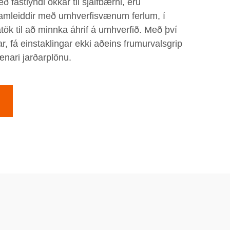
ð fastlyndi okkar til sjálfbærni, eru
framleiddir með umhverfisvænum ferlum, í
ök til að minnka áhrif á umhverfið. Með því
r, fá einstaklingar ekki aðeins frumurvalsgrip
ænari jarðarplönu.