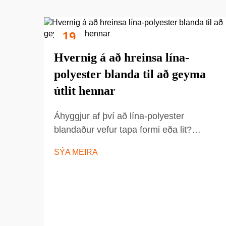
19
Sep
Hvernig á að hreinsa lína-
polyester blanda til að geyma
útlit hennar
Áhyggjur af því að lína-polyester
blandaður vefur tapa formi eða lit?
Kynntu þér 5 reyndar aðferðir til að halda
SÝA MEIRA
frísku, koma í veg fyrir rafi og lengja
lífsvæði vefsins. Byrjaðu á að hreinsa
sjálfstæðarlega í dag.