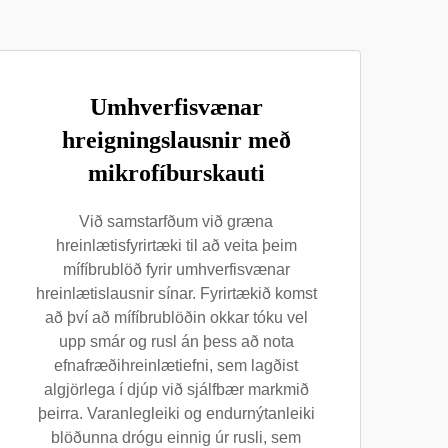
Umhverfisvænar
hreigningslausnir með
mikrofíburskauti
Við samstarfðum við græna
hreinlætisfyrirtæki til að veita þeim
mífíbrublöð fyrir umhverfisvænar
hreinlætislausnir sínar. Fyrirtækið komst
að því að mífíbrublöðin okkar tóku vel
upp smár og rusl án þess að nota
efnafræðihreinlætiefni, sem lagðist
algjörlega í djúp við sjálfbær markmið
þeirra. Varanlegleiki og endurnýtanleiki
blöðunna drógu einnig úr rusli, sem