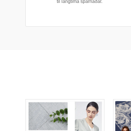
til langtíma sparnaðar.