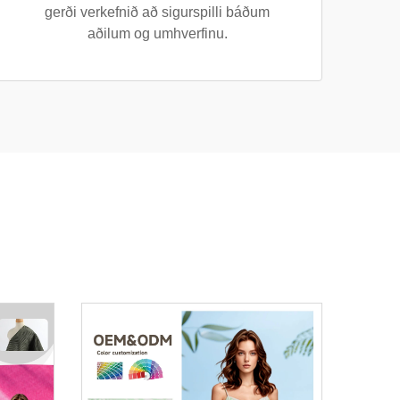
gerði verkefnið að sigurspilli báðum
aðilum og umhverfinu.