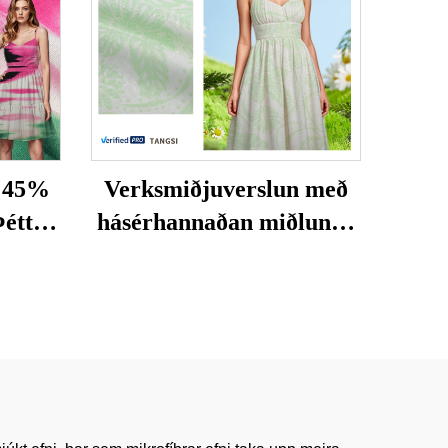
a 45%
Verksmiðjuverslun með
Þéttur
hásérhannaðan miðlunga
ilki
af 55% lína og 45%
Heiður
vískósi, prentað efni