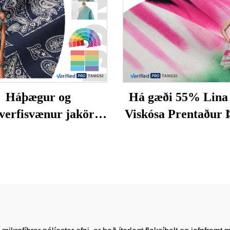
Háþægur og
Há gæði 55% Lin
erfisvænur jakörd
Viskósa Prentaður 
rafinur úr raffinu og
Örgjörbættur Rafs
usi, öruggur fyrir
fyrir stelpna klæði 
nað fyrir stúlkur -
sölur
ir buxur og skyrjur