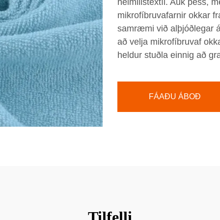
heimilistextíl. Auk þess, me
mikrofíbruvafarnir okkar 
samræmi við alþjóðlegar át
að velja mikrofíbruvaf okka
heldur stuðla einnig að gr
FÁAÐU ÁBOÐ
Tilfelli