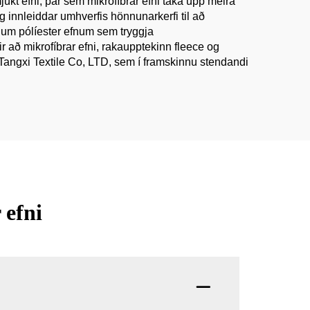
mjúkt efni, þar sem mikrofíbrar efni taka upp meira
og innleiddar umhverfis hönnunarkerfi til að
m pólíester efnum sem tryggja
 að mikrofíbrar efni, rakaupptekinn fleece og
Tangxi Textile Co, LTD, sem í framskinnu stendandi
 efni