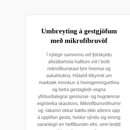
Umbreyting á gestgjöfum
með mikrofíbruvöf
Í nýlegri samvinnu við fjölskyldu
afsláttarhota hafðum við í boði
mikrofíburskaut fyrir hreimur og
aukahlutina. Hótalið tilkynnti um
marktæk minnkun á hreingerningartíma
og betra gestagleði vegna
yfirburðalegrar geislunar- og hugrænnar
eiginleika skautsins. Mikrofíbursvöfnurnir
og -lakanin okkar bættu ekki aðeins upp
á upplifun gesta, heldur sýndu sig einnig
varanlegri en hefðbundin efni, sem leiddi