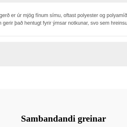
 gerð er úr mjög fínum símu, oftast polyester og polyamíð.
m gerir það hentugt fyrir ýmsar notkunar, svo sem hreinsu
Sambandandi greinar