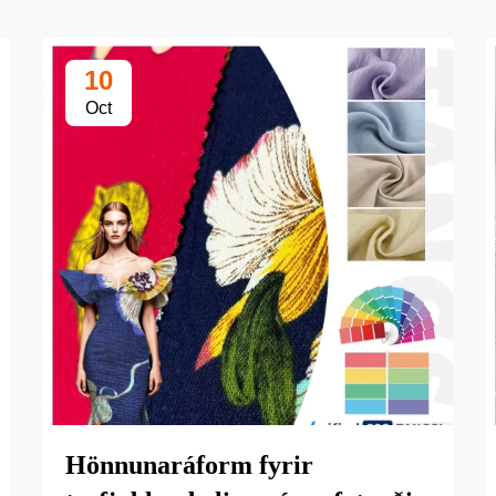
10
Oct
Hönnunaráform fyrir