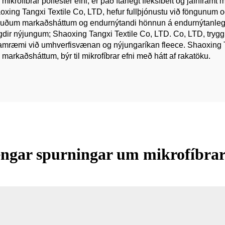
rofíbrar pólíester efni, er það ítarlegt fleksíbelt og jafnframt 
Shaoxing Tangxi Textile Co, LTD, hefur fullþjónustu við föngunum 
ðuðum markaðsháttum og endurnýtandi hönnun á endurnýtanlegu
ir nýjungum; Shaoxing Tangxi Textile Co, LTD. Co, LTD, tryggir
 samræmi við umhverfisvænan og nýjungaríkan fleece. Shaoxing 
rkaðsháttum, býr til mikrofíbrar efni með hátt af rakatöku.
ngar spurningar um mikrofíbrar