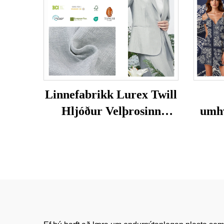
Linnefabrikk Lurex Twill
Hljóður Velþrosinn
umhv
Umhverfisvæn Húðvæn
flísa
Fatnaður Konur og
vís
Karlafatnaður Dress Efni
klæð
fyrir Klæði
fyr