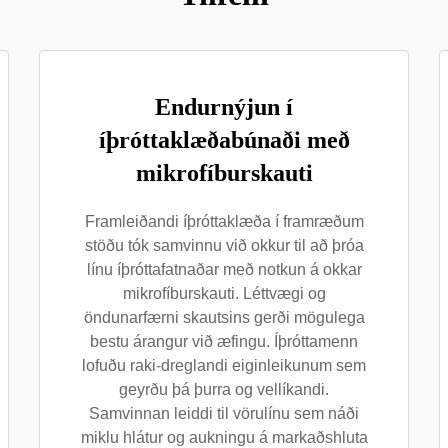
Endurnýjun í
íþróttaklæðabúnaði með
mikrofíburskauti
Framleiðandi íþróttaklæða í framræðum
stöðu tók samvinnu við okkur til að þróa
línu íþróttafatnaðar með notkun á okkar
mikrofíburskauti. Léttvægi og
öndunarfærni skautsins gerði mögulega
bestu árangur við æfingu. Íþróttamenn
lofuðu raki-dreglandi eiginleikunum sem
geyrðu þá þurra og vellíkandi.
Samvinnan leiddi til vörulínu sem náði
miklu hlátur og aukningu á markaðshluta