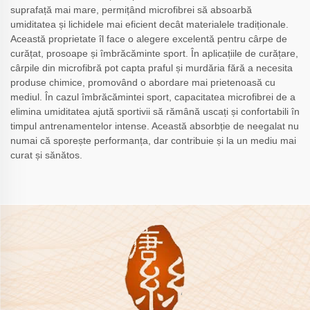
suprafață mai mare, permițând microfibrei să absoarbă
umiditatea și lichidele mai eficient decât materialele tradiționale.
Această proprietate îl face o alegere excelentă pentru cârpe de
curățat, prosoape și îmbrăcăminte sport. În aplicațiile de curățare,
cârpile din microfibră pot capta praful și murdăria fără a necesita
produse chimice, promovând o abordare mai prietenoasă cu
mediul. În cazul îmbrăcămintei sport, capacitatea microfibrei de a
elimina umiditatea ajută sportivii să rămână uscați și confortabili în
timpul antrenamentelor intense. Această absorbție de neegalat nu
numai că sporește performanța, dar contribuie și la un mediu mai
curat și sănătos.