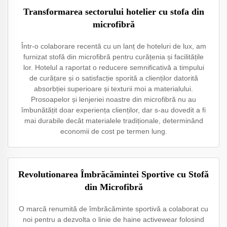
Transformarea sectorului hotelier cu stofa din
microfibră
Într-o colaborare recentă cu un lanț de hoteluri de lux, am
furnizat stofă din microfibră pentru curățenia și facilitățile
lor. Hotelul a raportat o reducere semnificativă a timpului
de curățare și o satisfacție sporită a clienților datorită
absorbției superioare și texturii moi a materialului.
Prosoapelor și lenjeriei noastre din microfibră nu au
îmbunătățit doar experiența clienților, dar s-au dovedit a fi
mai durabile decât materialele tradiționale, determinând
economii de cost pe termen lung.
Revolutionarea Îmbrăcămintei Sportive cu Stofă
din Microfibră
O marcă renumită de îmbrăcăminte sportivă a colaborat cu
noi pentru a dezvolta o linie de haine activewear folosind