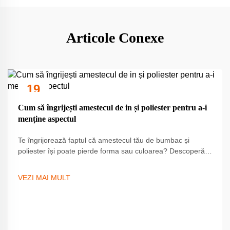
Articole Conexe
19
Sep
Cum să îngrijești amestecul de in și poliester pentru a-i
menține aspectul
Te îngrijorează faptul că amestecul tău de bumbac și
poliester își poate pierde forma sau culoarea? Descoperă 5
sfaturi verificate pentru a menține prospețimea, a preveni
apariția cuteselor și a prelungi durata de viață a
VEZI MAI MULT
materialului. Începe să ai grijă mai inteligent astăzi.