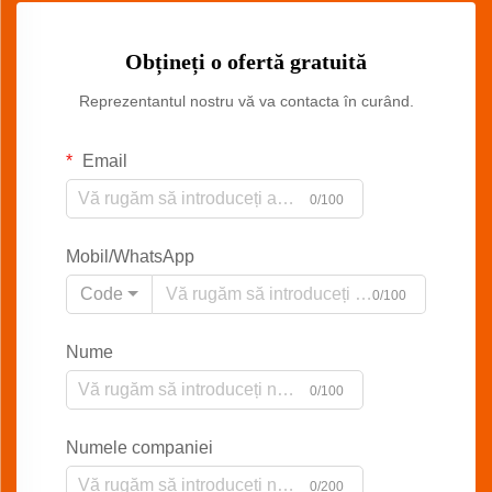
Obțineți o ofertă gratuită
Reprezentantul nostru vă va contacta în curând.
Email
0/100
Mobil/WhatsApp
Code
0/100
Nume
0/100
Numele companiei
0/200