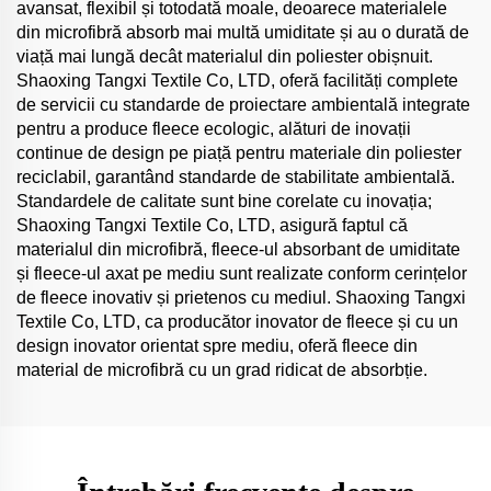
avansat, flexibil și totodată moale, deoarece materialele
din microfibră absorb mai multă umiditate și au o durată de
viață mai lungă decât materialul din poliester obișnuit.
Shaoxing Tangxi Textile Co, LTD, oferă facilități complete
de servicii cu standarde de proiectare ambientală integrate
pentru a produce fleece ecologic, alături de inovații
continue de design pe piață pentru materiale din poliester
reciclabil, garantând standarde de stabilitate ambientală.
Standardele de calitate sunt bine corelate cu inovația;
Shaoxing Tangxi Textile Co, LTD, asigură faptul că
materialul din microfibră, fleece-ul absorbant de umiditate
și fleece-ul axat pe mediu sunt realizate conform cerințelor
de fleece inovativ și prietenos cu mediul. Shaoxing Tangxi
Textile Co, LTD, ca producător inovator de fleece și cu un
design inovator orientat spre mediu, oferă fleece din
material de microfibră cu un grad ridicat de absorbție.