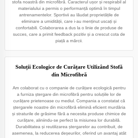
stofa noastră din microfibră. Caracterul ușor și respirabil al
materialului a permis o performanță optimă în timpul
antrenamentelor. Sportivii au lăudat proprietățile de
eliminare a umidității, care i-au menținut uscați și
confortabili. Colaborarea a dus la o linie de produse de
succes, care a primit feedback pozitiv și a crescut cota de
piață a mărcii.
Soluții Ecologice de Curățare Utilizând Stofă
din Microfibră
Am colaborat cu o companie de curățare ecologică pentru
a furniza ștergare din microfibră pentru soluțiile lor de
curățare prietenoase cu mediul. Compania a constatat că
ștergarele noastre din microfibră elimină eficient murdăria
și straturile de grăsime fără a necesita produse chimice de
curățare, aliniindu-se perfect la misiunea lor durabilă.
Durabilitatea și reutilizarea ștergarelor au contribuit, de
asemenea, la reducerea deșeurilor, oferind un avantaj atât