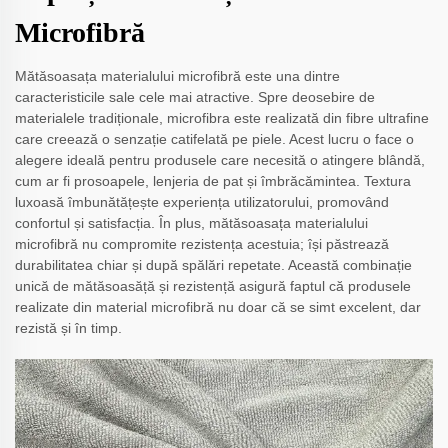
Microfibră
Mătăsoasața materialului microfibră este una dintre
caracteristicile sale cele mai atractive. Spre deosebire de
materialele tradiționale, microfibra este realizată din fibre ultrafine
care creează o senzație catifelată pe piele. Acest lucru o face o
alegere ideală pentru produsele care necesită o atingere blândă,
cum ar fi prosoapele, lenjeria de pat și îmbrăcămintea. Textura
luxoasă îmbunătățește experiența utilizatorului, promovând
confortul și satisfacția. În plus, mătăsoasața materialului
microfibră nu compromite rezistența acestuia; își păstrează
durabilitatea chiar și după spălări repetate. Această combinație
unică de mătăsoasăță și rezistență asigură faptul că produsele
realizate din material microfibră nu doar că se simt excelent, dar
rezistă și în timp.