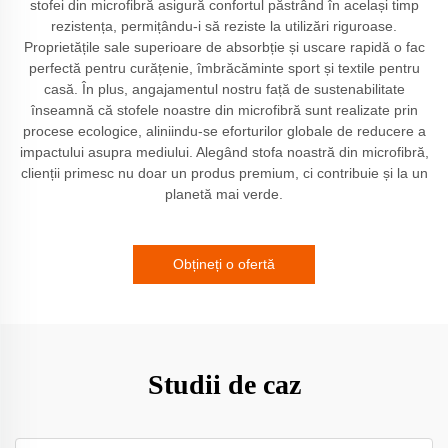
stofei din microfibră asigură confortul păstrând în același timp
rezistența, permițându-i să reziste la utilizări riguroase.
Proprietățile sale superioare de absorbție și uscare rapidă o fac
perfectă pentru curățenie, îmbrăcăminte sport și textile pentru
casă. În plus, angajamentul nostru față de sustenabilitate
înseamnă că stofele noastre din microfibră sunt realizate prin
procese ecologice, aliniindu-se eforturilor globale de reducere a
impactului asupra mediului. Alegând stofa noastră din microfibră,
clienții primesc nu doar un produs premium, ci contribuie și la un
planetă mai verde.
Obțineți o ofertă
Studii de caz