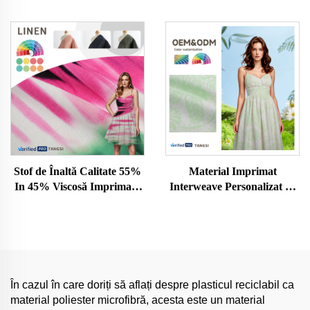
ecologică, prietenoasă cu
calitate, organică, țesută
pielea, pentru îmbrăcăminte
pentru îmbrăcăminte de
de femeie și bărbat, pânză
fetiță - pentru rochii și
pentru confecții
cămăși
Stof de Înaltă Calitate 55%
Material Imprimat
In 45% Viscosă Imprimată
Interweave Personalizat cu
pentru Confecționat Rokuri
Greutate Medie 55% In
pentru Fete, Vândută Rapid
45% Viscuză, Comandă în
Gros Direct de la Fabrică
În cazul în care doriți să aflați despre plasticul reciclabil ca
material poliester microfibră, acesta este un material