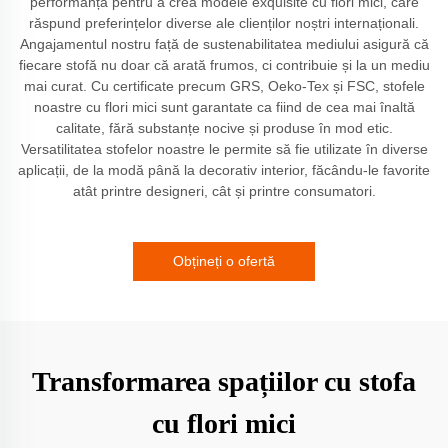
performanță pentru a crea modele exquisite cu flori mici, care
răspund preferințelor diverse ale clienților noștri internaționali.
Angajamentul nostru față de sustenabilitatea mediului asigură că
fiecare stofă nu doar că arată frumos, ci contribuie și la un mediu
mai curat. Cu certificate precum GRS, Oeko-Tex și FSC, stofele
noastre cu flori mici sunt garantate ca fiind de cea mai înaltă
calitate, fără substanțe nocive și produse în mod etic.
Versatilitatea stofelor noastre le permite să fie utilizate în diverse
aplicații, de la modă până la decorativ interior, făcându-le favorite
atât printre designeri, cât și printre consumatori.
Obțineți o ofertă
Transformarea spațiilor cu stofa
cu flori mici