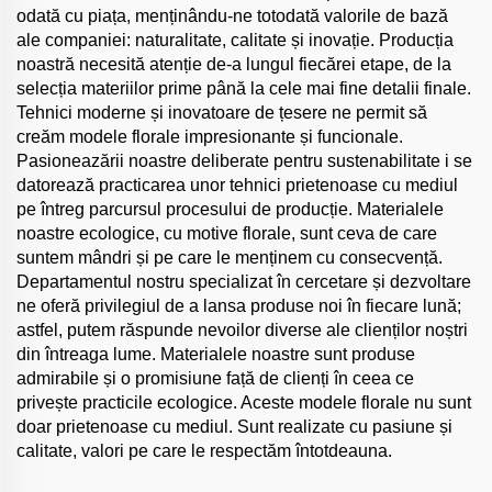
odată cu piața, menținându-ne totodată valorile de bază
ale companiei: naturalitate, calitate și inovație. Producția
noastră necesită atenție de-a lungul fiecărei etape, de la
selecția materiilor prime până la cele mai fine detalii finale.
Tehnici moderne și inovatoare de țesere ne permit să
creăm modele florale impresionante și funcionale.
Pasioneazării noastre deliberate pentru sustenabilitate i se
datorează practicarea unor tehnici prietenoase cu mediul
pe întreg parcursul procesului de producție. Materialele
noastre ecologice, cu motive florale, sunt ceva de care
suntem mândri și pe care le menținem cu consecvență.
Departamentul nostru specializat în cercetare și dezvoltare
ne oferă privilegiul de a lansa produse noi în fiecare lună;
astfel, putem răspunde nevoilor diverse ale clienților noștri
din întreaga lume. Materialele noastre sunt produse
admirabile și o promisiune față de clienți în ceea ce
privește practicile ecologice. Aceste modele florale nu sunt
doar prietenoase cu mediul. Sunt realizate cu pasiune și
calitate, valori pe care le respectăm întotdeauna.