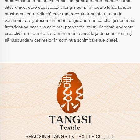
mod continuu tendințe și tehnici noi pentru a crea modele florale
ditsy unice, care captivează clienții noștri. În fiecare lună, lansăm
mostre noi care reflectă cele mai recente tendințe din moda
vestimentară și decorul interior, asigurându-ne că clienții noștri au
întotdeauna acces la cele mai proaspete stiluri. Această abordare
proactivă ne permite să rămânem în avans față de concurență și
să răspundem cerințelor în continuă schimbare ale pieței.
SHAOXING TANGSILK TEXTILE CO.,LTD.