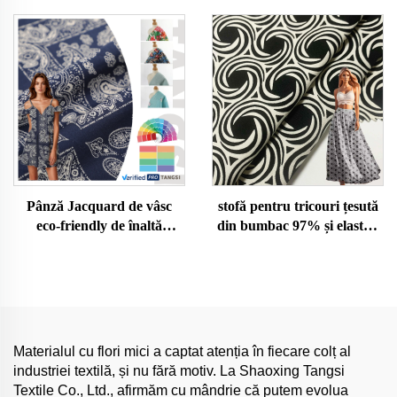
pielea, pentru îmbrăcăminte
Prietenoasă cu Pielea,
de femeie și bărbat, pânză
pentru Haine de Femeie și
pentru confecții
Bărbat, Material pentru
Confecții
Pânză Jacquard de vâsc
stofă pentru tricouri țesută
eco-friendly de înaltă
din bumbac 97% și elastan
calitate, organică, țesută
3%, bumbac organic, vopsit
pentru îmbrăcăminte de
simplu, jersey pentru fetițe,
fetiță - pentru rochii și
material moale și prietenos
cămăși
pentru piele
Materialul cu flori mici a captat atenția în fiecare colț al
industriei textilă, și nu fără motiv. La Shaoxing Tangsi
Textile Co., Ltd., afirmăm cu mândrie că putem evolua