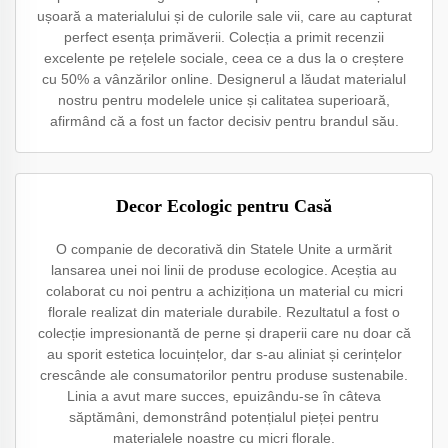
ușoară a materialului și de culorile sale vii, care au capturat
perfect esența primăverii. Colecția a primit recenzii
excelente pe rețelele sociale, ceea ce a dus la o creștere
cu 50% a vânzărilor online. Designerul a lăudat materialul
nostru pentru modelele unice și calitatea superioară,
afirmând că a fost un factor decisiv pentru brandul său.
Decor Ecologic pentru Casă
O companie de decorativă din Statele Unite a urmărit
lansarea unei noi linii de produse ecologice. Aceștia au
colaborat cu noi pentru a achiziționa un material cu micri
florale realizat din materiale durabile. Rezultatul a fost o
colecție impresionantă de perne și draperii care nu doar că
au sporit estetica locuințelor, dar s-au aliniat și cerințelor
crescânde ale consumatorilor pentru produse sustenabile.
Linia a avut mare succes, epuizându-se în câteva
săptămâni, demonstrând potențialul pieței pentru
materialele noastre cu micri florale.