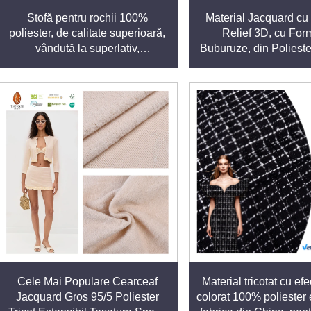
Stofă pentru rochii 100%
Material Jacquard cu
poliester, de calitate superioară,
Relief 3D, cu For
vândută la superlativ,
Buburuze, din Polieste
ri, inclusiv în Statele Unite, Japonia și în întreaga Europă. Avâ
personalizabilă, medie
Ţesut pentru Confecţi
rarea la timp pentru comenzi de orice dimensiune.
Vânzare Rapidă î
aptul că țesăturile din poliester sunt lipsite de substanțe noci
 preocupările brandurilor și consumatorilor conștienți de mediu
u o gamă largă de aplicații:
ăcăminte de zi cu zi.
i lenjerie de pat.
dicale și echipamente de protecție.
Cele Mai Populare Cearceaf
Material tricotat cu efe
Jacquard Gros 95/5 Poliester
colorat 100% poliester e