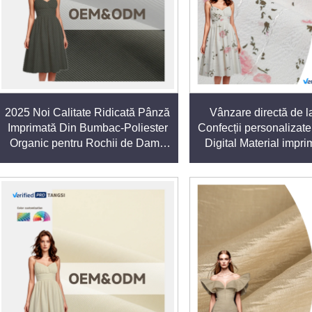
soarbă umezeala de pe corp și să se usuce rapid. Acest lucru îl f
nța sunt esențiale.Țesăturile noastre din poliester mențin purtăto
2025 Noi Calitate Ridicată Pânză
Vânzare directă de la
d în culori vii și durabile care rezistă decolorării provocate de
Imprimată Din Bumbac-Poliester
Confecții personalizat
a unor modele îndrăznețe și atragătoare în moda vestimentară și 
Organic pentru Rochii de Dama
Digital Material impr
Stil Simplu
poliester pentru hain
ină cele mai bune calități ale poliesterului cu fibre naturale p
itatea, catifelarea sau caracterul ecologic, păstrând în același tim
astră de poliester prin utilizarea de materiale reciclate și proces
TEX, garantează faptul că textilele noastre din poliester respe