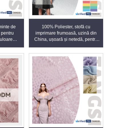
minte de
100% Poliester, stofă cu
 pentru
imprimare frumoasă, uzină din
ice:
uloare
China, ușoară și netedă, pentru
liester,
îmbrăcăminte feminin, articole de
reponat
îmbrăcăminte, stofă obișnuită
cționalitate și confort, precum poliester-bumbac
pentru rochii și băieți
pot fi personalizate în ceea ce privește
sau rezistență la foc).
ite soluții adaptate. Această integrare verticală