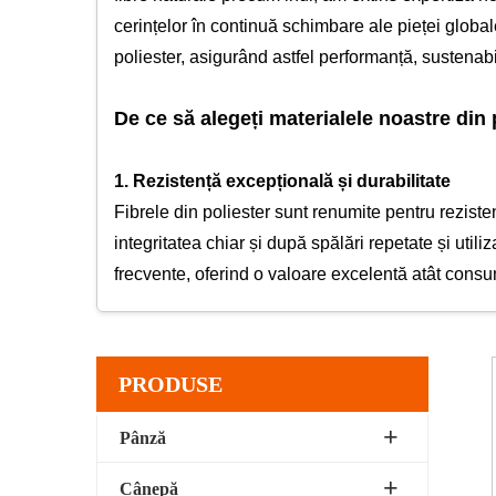
cerințelor în continuă schimbare ale pieței global
poliester, asigurând astfel performanță, sustenabil
De ce să alegeți materialele noastre din 
1. Rezistență excepțională și durabilitate
Fibrele din poliester sunt renumite pentru rezistenț
integritatea chiar și după spălări repetate și uti
frecvente, oferind o valoare excelentă atât consuma
2. Rezistență la șifonare și la contractare
Unul dintre aspectele remarcabile ale poliesterului
PRODUSE
poliester să fie ideale pentru îmbrăcăminte de călă
Stabilitatea dimensională a poliesterului asigură 
Pânză
Cânepă
3. Proprietăți de drenare a umidității și de usc