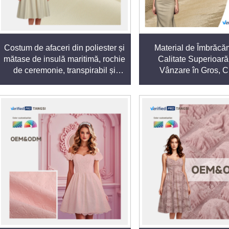
r Noastre din Poliester
Costum de afaceri din poliester și
Material de Îmbrăcă
mătase de insulă maritimă, rochie
Calitate Superioară
lă de Poliester, inclusiv variante adaptate pentru aplicații specif
de ceremonie, transpirabil și
Vânzare în Gros, C
opac, cu model vopsit neted
Unicolor, Blend de Po
vă, textile tehnice și mobilă pentru casă durabilă.
Acetat și Tencel C
e naturale pentru a crea textile care oferă un echilibru între fun
inte elegante.
ns față de tendințele de piață. Țesăturile noastre din poliester 
ormanței (de exemplu, absorbție redusă a umidității, protecție UV 
fârșit
răsucire, țesere și finisare – asigură o calitate constantă și perm
specifice ale clienților.