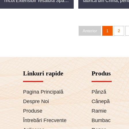
Tricot Extensibil Tesatura Space
fabrica din China, pen
e usucă rapid și sunt rezistente la șifonare, fiind practice pentru 
Dye
și rochii, tehnică d
clasică, stil sim
noastră, cultivând relații transparente cu designeri, branduri ș
Anterior
1
2
ester
stume de baie și echipamente pentru activități în aer liber.
pentru uz zilnic, textile pentru casă și uniforme profesionale.
Linkuri rapide
Produs
otecție, materiale filtrante și textile auto.
Pagina Principală
Pânză
ilitate
Despre Noi
Cânepă
rul reprezintă combinația perfectă între inovație și practicitate
Produse
Ramie
, durabilitate și responsabilitate față de mediu. Alegând produsel
ile durabile.
Întrebări Frecvente
Bumbac