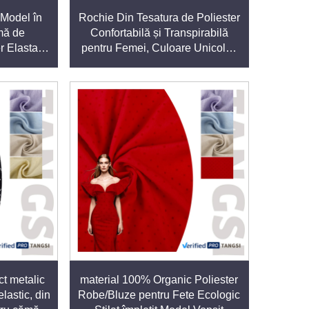
 Model în
Rochie Din Tesatura de Poliester
mă de
Confortabilă și Transpirabilă
r Elastan,
pentru Femei, Culoare Unicolor,
nd un depozit bine aprovizionat și o rețea
i, Roşii,
Produs Direct din Fabrică,
n Gros
Potrivită pentru Fete, Ecologică,
Poate fi Folosită ca Bluză
ve și sunt produse în condiții etice. Acest
.
ct metalic
material 100% Organic Poliester
lastic, din
Robe/Bluze pentru Fete Ecologic