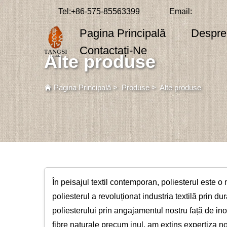
Tel:
+86-575-85563399
Email:
Pagina Principală
Despre
Contactați-Ne
Alte produse
Pagina Principală
>
Produse
>
Alte produse
În peisajul textil contemporan, poliesterul este o 
poliesterul a revoluționat industria textilă prin du
poliesterului prin angajamentul nostru față de ino
fibre naturale precum inul, am extins expertiza no