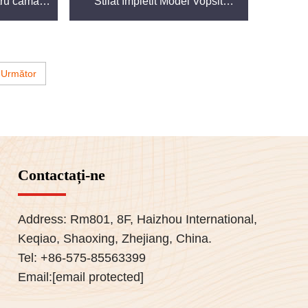
tru cămăși
Stilat împletit Model Vopsit
stilurile moderne de viață.
e țesere
Simplu Ușor Elastic pentru Băieți
plu
i producători. Împreună, urmărim să promovăm
Următor
Contactați-ne
Address: Rm801, 8F, Haizhou International,
Keqiao, Shaoxing, Zhejiang, China.
. Textilele noastre sunt concepute pentru a
Tel:
+86-575-85563399
e noastre din poliester, investiți în materiale
Email:
[email protected]