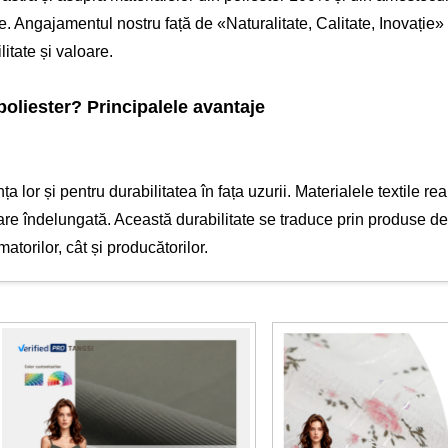
e. Angajamentul nostru față de «Naturalitate, Calitate, Inovație» 
itate și valoare.
poliester? Principalele avantaje
a lor și pentru durabilitatea în fața uzurii. Materialele textile re
lizare îndelungată. Această durabilitate se traduce prin produse d
torilor, cât și producătorilor.
 este capacitatea sa de a rezista șifonării și contractării. Acest 
torie, uniforme și articole vestimentare de zi cu zi, care necesit
faptul că produsele își păstrează potrivirea și forma în timp.
are rapidă