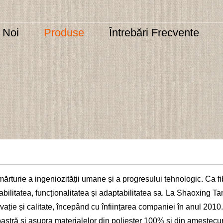
 Noi
Produse
Întrebări Frecvente
mărturie a ingeniozității umane și a progresului tehnologic. Ca fib
rabilitatea, funcționalitatea și adaptabilitatea sa. La Shaoxing Tan
vație și calitate, începând cu înființarea companiei în anul 2010
astră și asupra materialelor din poliester 100% și din amestecuri