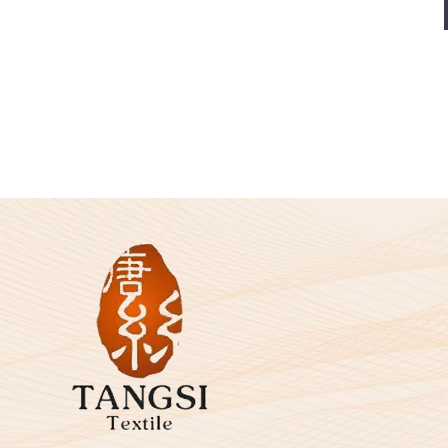
Furniturile din poliester se pot spăla în mașină, s
8. Parteneriate Colaborative
Suntem deschiși vizitelor în fabrica și compania 
viitorul textilelor sustenabile.
Aplicații ale furniturilor noastre din poli
- 100% Poliester: îmbrăcăminte de performanță, co
- Amestec de poliester: îmbrăcăminte confortabilă 
- Utilizări tehnice și industriale: echipamente de pr
Promitul nostru: Inovație, Calitate, Durab
La Shaoxing Tangsi Textile, considerăm că polieste
îndeplini cele mai înalte standarde de performanță
care oferă o valoare excepțională și susțin practic