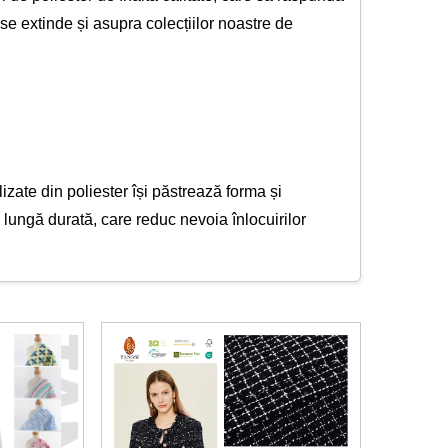
se extinde și asupra colecțiilor noastre de
alizate din poliester își păstrează forma și
e lungă durată, care reduc nevoia înlocuirilor
lucru face ca materialele noastre textile din
ă o aparență îngrijită cu întreținere minimă.