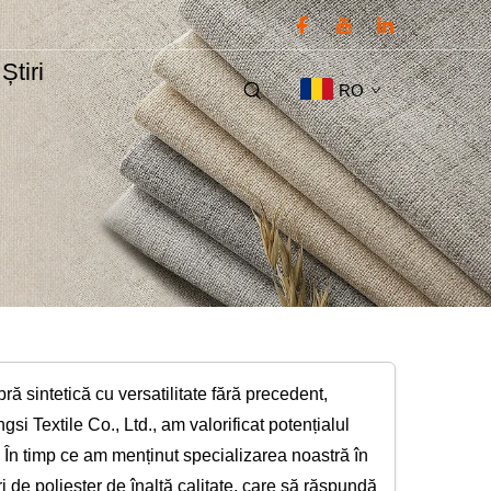
Știri
RO
ră sintetică cu versatilitate fără precedent,
gsi Textile Co., Ltd., am valorificat potențialul
. În timp ce am menținut specializarea noastră în
 de poliester de înaltă calitate, care să răspundă