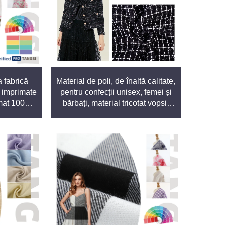
ace ideal pentru îmbrăcăminte sportivă și
rul uscat și confortabil în timpul activităților
 fabrică
Material de poli, de înaltă calitate,
 lumină solară, spălare sau expunere la substanțe
e imprimate
pentru confecții unisex, femei și
în textilele pentru casă.
imat 100%
bărbați, material tricotat vopsit
e feminine
pentru îmbrăcăminte
recum bumbacul, inul sau lâna. Aceste amestecuri
p durabilitatea și ușurința în întreținere a
e de fabricație ecologice. Certificările noastre,
ctă standardele stricte de mediu și siguranță.