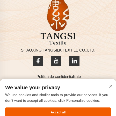
SHAOXING TANGSILK TEXTILE CO.,LTD.
Politica de confidențialitate
Drepturi de autor © 2025 de SHAOXING TANGSILK TEXTILE
We value your privacy
CO.,LTD
We use cookies and similar tools to provide our services. If you
Contactați-ne
don't want to accept all cookies, click Personalize cookies.
Address: Rm801, 8F, Haizhou International, Keqiao, Shaoxing,
Accept all