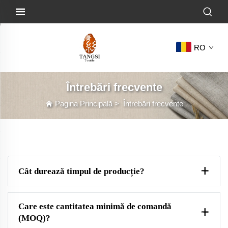
RO
Întrebări frecvente
Pagina Principală
>
Întrebări frecvente
Cât durează timpul de producție?
Care este cantitatea minimă de comandă
(MOQ)?