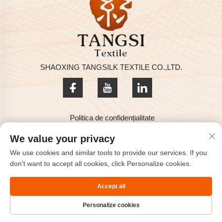
SHAOXING TANGSILK TEXTILE CO.,LTD.
Politica de confidențialitate
Drepturi de autor © 2025 de SHAOXING TANGSILK TEXTILE
We value your privacy
CO.,LTD
We use cookies and similar tools to provide our services. If you
Contactați-ne
don't want to accept all cookies, click Personalize cookies.
Address: Rm801, 8F, Haizhou International, Keqiao, Shaoxing,
Accept all
Zhejiang, China.
Personalize cookies
Tel:
+86-575-85563399
Email:
[email protected]