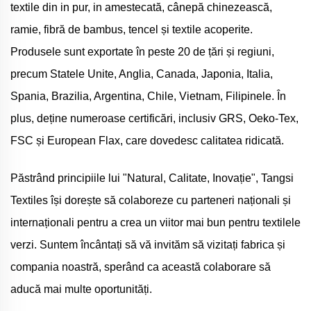
textile din in pur, in amestecată, cânepă chinezească,
ramie, fibră de bambus, tencel și textile acoperite.
Produsele sunt exportate în peste 20 de țări și regiuni,
precum Statele Unite, Anglia, Canada, Japonia, Italia,
Spania, Brazilia, Argentina, Chile, Vietnam, Filipinele. În
plus, deține numeroase certificări, inclusiv GRS, Oeko-Tex,
FSC și European Flax, care dovedesc calitatea ridicată.
Păstrând principiile lui "Natural, Calitate, Inovație", Tangsi
Textiles își dorește să colaboreze cu parteneri naționali și
internaționali pentru a crea un viitor mai bun pentru textilele
verzi. Suntem încântați să vă invităm să vizitați fabrica și
compania noastră, sperând ca această colaborare să
aducă mai multe oportunități.