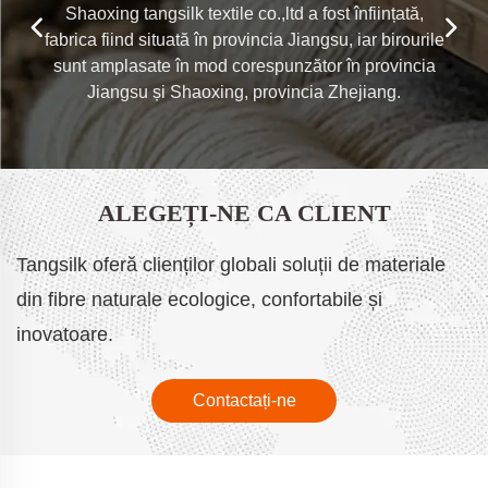
Shaoxing tangsilk textile co.,ltd a fost înființată,
fabrica fiind situată în provincia Jiangsu, iar birourile
sunt amplasate în mod corespunzător în provincia
Jiangsu și Shaoxing, provincia Zhejiang.
ALEGEȚI-NE CA CLIENT
Tangsilk oferă clienților globali soluții de materiale
din fibre naturale ecologice, confortabile și
inovatoare.
Contactați-ne