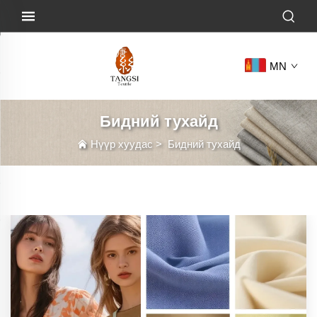
MN
Бидний тухайд
Нүүр хуудас
>
Бидний тухайд