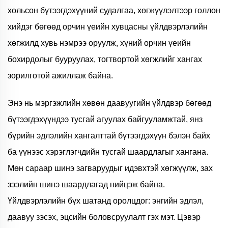
хольсон бүтээгдэхүүний судалгаа, хөгжүүлэлтээр голлон
хийдэг бөгөөд орчин үеийн хувцасны үйлдвэрлэлийн
хөгжилд хувь нэмрээ оруулж, хүний орчин үеийн
бохирдолыг бууруулах, тогтвортой хөгжлийг хангах
зорилготой ажиллаж байна.
Энэ нь мэргэжлийн хөвөн даавуугийн үйлдвэр бөгөөд
бүтээгдэхүүндээ тусгай агуулах байгууламжтай, янз
бүрийн эдлэлийн хангалттай бүтээгдэхүүн бэлэн байх
ба үүнээс хэрэглэгчдийн тусгай шаардлагыг хангана.
Мөн сараар шинэ загваруудыг идэвхтэй хөгжүүлж, зах
зээлийн шинэ шаардлагад нийцэж байна.
Үйлдвэрлэлийн бүх шатанд оролцдог: энгийн эдлэл,
даавуу зэсэх, эцсийн боловсруулалт гэх мэт. Цэвэр