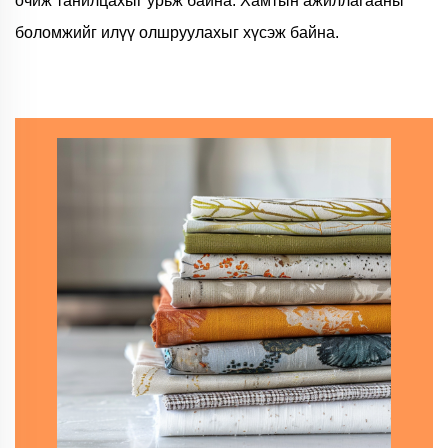
очиж танилцахыг урьж байна. Хамтын ажиллагааны
боломжийг илүү олшруулахыг хүсэж байна.