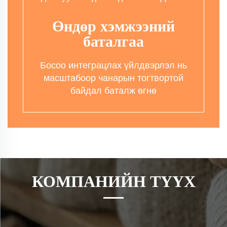
Өндөр хэмжээний
баталгаа
Босоо интеграцлах үйлдвэрлэл нь
масштабоор чанарын тогтвортой
байдал баталж өгнө
КОМПАНИЙН ТҮҮХ