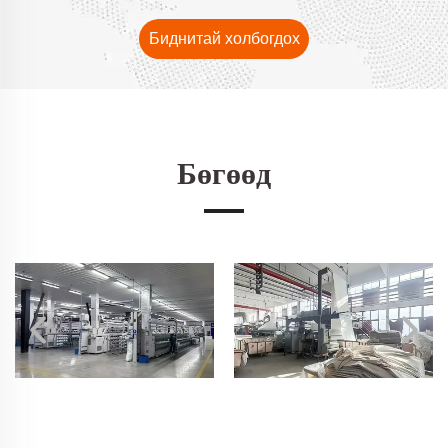
Биднитай холбогдох
Бөгөөд