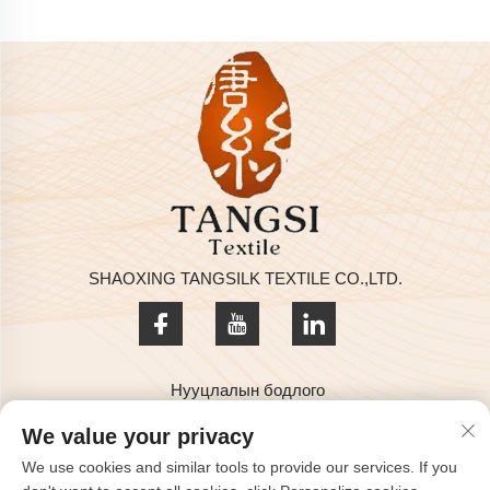
SHAOXING TANGSILK TEXTILE CO.,LTD.
Нууцлалын бодлого
Бүх эрхийг SHAOXING TANGSILK TEXTILE CO.,LTD компани
We value your privacy
эдлэнэ. © 2025 он.
We use cookies and similar tools to provide our services. If you
Биднитай холбогдох