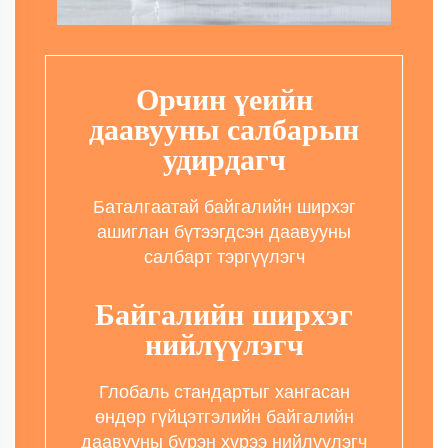
Орчин үеийн
даавууны салбарын
удирдагч
Баталгаатай байгалийн ширхэг
ашиглан бүтээгдсэн даавууны
салбарт тэргүүлэгч
Байгалийн ширхэг
нийлүүлэгч
Глобаль стандартыг хангасан
өндөр гүйцэтгэлийн байгалийн
даавууны бүрэн хүрээ нийлүүлэгч