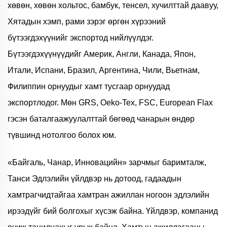
хөвөн, хөвөн хольтос, бамбук, тенсел, хучилттай даавуу,
Хятадын хэмп, рами зэрэг өргөн хүрээний
бүтээгдэхүүнийг экспортод нийлүүлдэг.
Бүтээгдэхүүнүүдийг Америк, Англи, Канада, Япон,
Итали, Испани, Бразил, Аргентина, Чили, Вьетнам,
Филиппин орнуудыг хамт тусгаар орнуудад
экспортлодог. Мөн GRS, Oeko-Tex, FSC, European Flax
гэсэн баталгаажуулалттай бөгөөд чанарын өндөр
түвшинд нотолгоо болох юм.
«Байгаль, Чанар, Инновацийн» зарчмыг баримталж,
Танси Эдлэлийн үйлдвэр нь дотоод, гадаадын
хамтрагчидтайгаа хамтран ажиллан ногоон эдлэлийн
ирээдүйг бий болгохыг хүсэж байна. Үйлдвэр, компанид