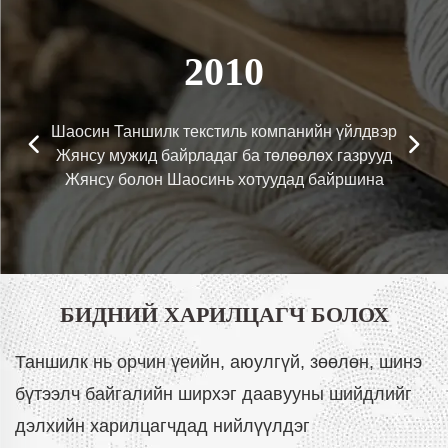
2010
Шаосин Таншилк текстиль компанийн үйлдвэр
Жянсу мужид байрладаг ба төлөөлөх газрууд
Жянсу болон Шаосинь хотуудад байршина
БИДНИЙ ХАРИЛЦАГЧ БОЛОХ
Таншилк нь орчин үеийн, аюулгүй, зөөлөн, шинэ
бүтээлч байгалийн ширхэг даавууны шийдлийг
дэлхийн харилцагчдад нийлүүлдэг