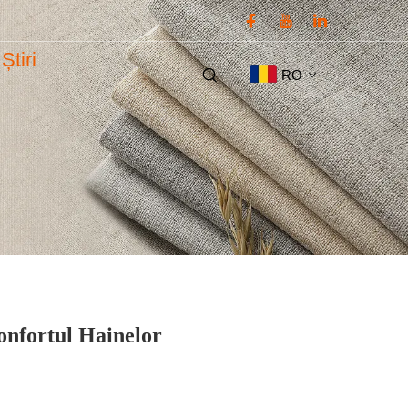
Știri
RO
onfortul Hainelor