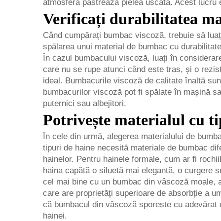
atmosferă păstrează pielea uscată. Acest lucru es
Verificați durabilitatea ma
Când cumpărați bumbac viscoză, trebuie să luați î
spălarea unui material de bumbac cu durabilitate 
În cazul bumbacului viscoză, luați în considerar
care nu se rupe atunci când este tras, și o rezis
ideal. Bumbacurile viscoză de calitate înaltă sunt
bumbacurilor viscoză pot fi spălate în mașină sa
puternici sau albejitori.
Potrivește materialul cu tip
În cele din urmă, alegerea materialului de bumbac
tipuri de haine necesită materiale de bumbac difer
hainelor. Pentru hainele formale, cum ar fi roch
haina capătă o siluetă mai elegantă, o curgere su
cel mai bine cu un bumbac din vâscoză moale, ae
care are proprietăți superioare de absorbție a umi
că bumbacul din vâscoză sporește cu adevărat confo
hainei.