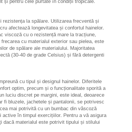
i pentru cele purtate în condiții tropicale.
 rezistența la spălare. Utilizarea frecventă și
ru afectează longevitatea și confortul hainelor.
ac viscoză cu o rezistență mare la tracțiune,
 frecarea cu materialul exterior sau pielea, este
nilor de spălare ale materialului. Majoritatea
ectă (30-40 de grade Celsius) și fără detergenti
preună cu tipul și designul hainelor. Diferitele
nfort optim, precum și o funcționalitate sporită a
n luciu discret pe margini, este ideal, deoarece
fi bluzele, jachetele și pantalonii, se potrivesc
 cea mai potrivită cu un bumbac din vâscoză
 active în timpul exercițiilor. Pentru a vă asigura
acă materialul este potrivit tipului și stilului