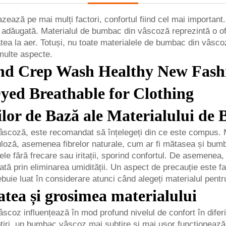
ează pe mai mulți factori, confortul fiind cel mai important
e adăugată. Materialul de bumbac din vâscoză reprezintă o o
tea la aer. Totuși, nu toate materialele de bumbac din vâscoză
 multe aspecte.
ilor de Bază ale Materialului d
âscoză, este recomandat să înțelegeți din ce este compus. M
luloză, asemenea fibrelor naturale, cum ar fi mătasea și bum
ele fără frecare sau iritații, sporind confortul. De asemenea
scată prin eliminarea umidității. Un aspect de precauție este 
buie luat în considerare atunci când alegeți materialul pentru
atea și grosimea materialului
scoz influențează în mod profund nivelul de confort în difer
ubțiri, un bumbac vâscoz mai subțire și mai ușor funcționeaz