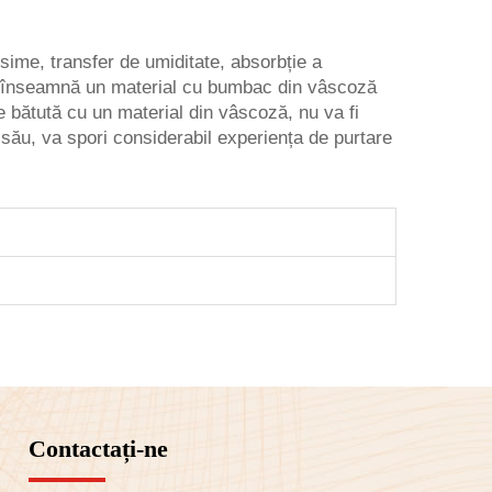
sime, transfer de umiditate, absorbție a
inei – înseamnă un material cu bumbac din vâscoză
ne bătută cu un material din vâscoză, nu va fi
l său, va spori considerabil experiența de purtare
Contactați-ne