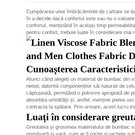
Cumpărarea unor îmbrăcăminte de calitate se baz
în a decide dacă confortul este sau nu o valoar
confortul, menținând în același timp permeabilita
pentru confort, trebuie luate în considerare mai
Cunoașterea Caracteristic
Atunci când alegeți un material de bumbac din v
neted, datorită componenților săi naturali de ce
căptușeală, permițând o potrivire apropiată de pi
absorbția umidității și, astfel, menține pielea u
contracta la spălare. Prin urmare, acest lucru tre
Luați în considerare greut
Greutatea și grosimea materialului de bumbac vâ
primăvară și vară, cum ar fi rochii și jachete s