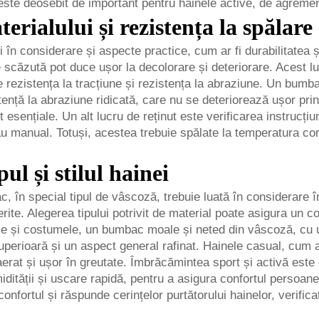
te deosebit de important pentru hainele active, de agrement ș
terialului și rezistența la spălare
n considerare și aspecte practice, cum ar fi durabilitatea și
scăzută pot duce ușor la decolorare și deteriorare. Acest luc
e rezistența la tracțiune și rezistența la abraziune. Un bumb
tență la abraziune ridicată, care nu se deteriorează ușor prin
 esențiale. Un alt lucru de reținut este verificarea instrucțiu
u manual. Totuși, acestea trebuie spălate la temperatura cor
ul și stilul hainei
, în special tipul de vâscoză, trebuie luată în considerare îm
ite. Alegerea tipului potrivit de material poate asigura un co
iile și costumele, un bumbac moale și neted din vâscoză, cu u
perioară și un aspect general rafinat. Hainele casual, cum ar 
rat și ușor în greutate. Îmbrăcămintea sport și activă este
dității și uscare rapidă, pentru a asigura confortul persoanei
rtul și răspunde cerințelor purtătorului hainelor, verificați d