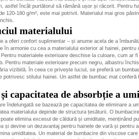
 astfel încât purtătorul să rămână ușor și răcorit. Pentru h
120-180 g/m², este mai potrivit. Materialul mai gros păstreaz
închis.
luciul materialului
e a oferi confort suplimentar – și anume acela de a îmbunătăț
e în armonie cu cea a materialului exterior al hainei, pentru
 Pentru materialele exterioare deschise la culoare, cum ar f
lb. Pentru materiale exterioare precum negru, albastru închi
ăria vizibilă. În ceea ce privește luciul, se preferă un bum
se potrivesc stilului hainei. Un astfel de bumbac mat conferă 
și capacitatea de absorbție a umi
 îndelungată se bazează pe capacitatea de eliminare a umidită
tatea materialului depinde de structura țesăturii. O bumbacire
 poate elimina excesul de căldură și umiditate, menținând pur
ea și devine un dezavantaj pentru hainele de vară și pentru act
mina umiditatea. Un material de bumbacire din viscose care 