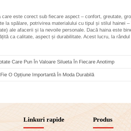
are este corect sub fiecare aspect – confort, greutate, gro
itate la spălare, potrivirea materialului cu tipul și stilul ha
rate) ale afacerii și la nevoile personale. Dacă haina este bi
țită ca calitate, aspect și durabilitate. Acest lucru, la rându
cotate Care Pun În Valoare Silueta În Fiecare Anotimp
Fie O Opțiune Importantă În Moda Durabilă
Linkuri rapide
Produs