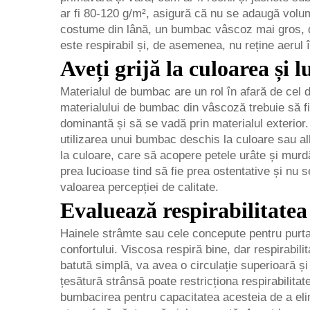
ar fi 80-120 g/m², asigură că nu se adaugă volum,
costume din lână, un bumbac vâscoz mai gros, de 
este respirabil și, de asemenea, nu reține aerul 
Aveți grijă la culoarea și 
Materialul de bumbac are un rol în afară de cel d
materialului de bumbac din vâscoză trebuie să fi
dominantă și să se vadă prin materialul exterior.
utilizarea unui bumbac deschis la culoare sau a
la culoare, care să acopere petele urâte și murd
prea lucioase tind să fie prea ostentative și nu 
valoarea percepției de calitate.
Evaluează respirabilitatea 
Hainele strâmte sau cele concepute pentru purtare
confortului. Viscosa respiră bine, dar respirabili
batută simplă, va avea o circulație superioară și
țesătură strânsă poate restricționa respirabilitat
bumbacirea pentru capacitatea acesteia de a eli