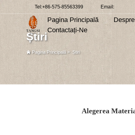
Tel:
+86-575-85563399
Email:
Pagina Principală
Despre
Contactați-Ne
Știri
Pagina Principală
>
Știri
Alegerea Materia