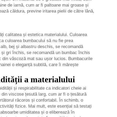
aine de iarnă, cum ar fi paltoane mai groase și
ă căldura, previne iritarea pielii de către lână,
i calitatea și estetica materialului. Culoarea
 ca culoarea bumbacului să nu fie prea
i alb, bej și albastru deschis, se recomandă
s și gri închis, se recomandă un bumbac închis
bac din vâscoză mat sau ușor lucios. Bumbacurile
hainei o eleganță subtilă, care îi mărește
dității a materialului
ții și respirabilitate ca indicatori cheie ai
 din viscose țesută larg, cum ar fi o țesătură
tătorul răcoros și confortabil. În schimb, o
ivități fizice. Mai mult, este esențial să testați
absoarbe umiditatea și o eliberează în