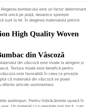
. Alegerea bumbacului este un factor determinant
fertă unică pe piață, deoarece sporește
 sunt la fel. În alegerea materialului potrivit
e Bumbac din Vâscoză
aterialul din vâscoză este moale la atingere și
bacul. Textura moale este benefică pentru
, vâscoza este favorabilă în ceea ce privește
faptul că materialul din vâscoză se poate
 diferite articole vestimentare.
itele anotimpuri. Pentru îmbrăcăminte ușoară în
ă ușor. Un material cu o greutate mai mică, cum