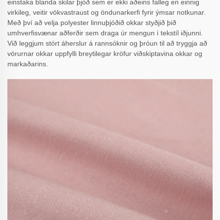
einstaka blanda skilar þjóð sem er ekki aðeins falleg en einnig
virkileg, veitir vökvastraust og öndunarkerfi fyrir ýmsar notkunar.
Með því að velja polyester linnuþjóðið okkar styðjið þið
umhverfisvænar aðferðir sem draga úr mengun í tekstíl iðjunni.
Við leggjum stórt áherslur á rannsóknir og þróun til að tryggja að
vörurnar okkar uppfylli breytilegar kröfur viðskiptavina okkar og
markaðarins.