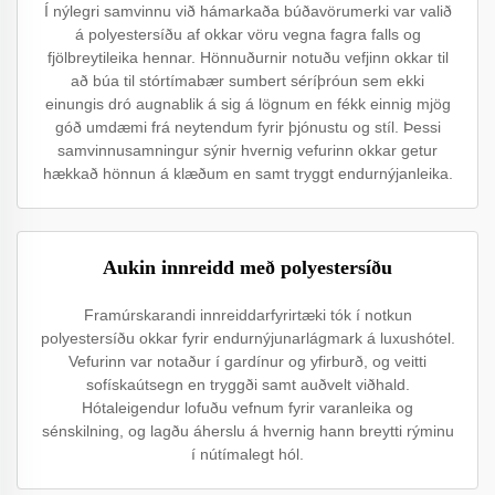
Í nýlegri samvinnu við hámarkaða búðavörumerki var valið
á polyestersíðu af okkar vöru vegna fagra falls og
fjölbreytileika hennar. Hönnuðurnir notuðu vefjinn okkar til
að búa til stórtímabær sumbert séríþróun sem ekki
einungis dró augnablik á sig á lögnum en fékk einnig mjög
góð umdæmi frá neytendum fyrir þjónustu og stíl. Þessi
samvinnusamningur sýnir hvernig vefurinn okkar getur
hækkað hönnun á klæðum en samt tryggt endurnýjanleika.
Aukin innreidd með polyestersíðu
Framúrskarandi innreiddarfyrirtæki tók í notkun
polyestersíðu okkar fyrir endurnýjunarlágmark á luxushótel.
Vefurinn var notaður í gardínur og yfirburð, og veitti
sofískaútsegn en tryggði samt auðvelt viðhald.
Hótaleigendur lofuðu vefnum fyrir varanleika og
sénskilning, og lagðu áherslu á hvernig hann breytti rýminu
í nútímalegt hól.