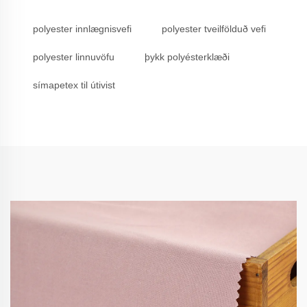
polyester innlægnisvefi
polyester tveilfölduð vefi
polyester linnuvöfu
þykk polyésterklæði
símapetex til útivist