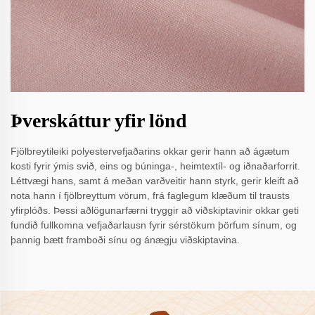
Þverskáttur yfir lönd
Fjölbreytileiki polyestervefjaðarins okkar gerir hann að ágætum
kosti fyrir ýmis svið, eins og búninga-, heimtextíl- og iðnaðarforrit.
Léttvægi hans, samt á meðan varðveitir hann styrk, gerir kleift að
nota hann í fjölbreyttum vörum, frá faglegum klæðum til trausts
yfirplóðs. Þessi aðlögunarfærni tryggir að viðskiptavinir okkar geti
fundið fullkomna vefjaðarlausn fyrir sérstökum þörfum sínum, og
þannig bætt framboði sínu og ánægju viðskiptavina.