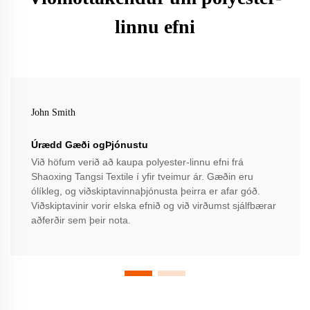
linnu efni
John Smith
Úrædd Gæði ogÞjónustu
Við höfum verið að kaupa polyester-linnu efni frá
Shaoxing Tangsi Textile í yfir tveimur ár. Gæðin eru
ólíkleg, og viðskiptavinnaþjónusta þeirra er afar góð.
Viðskiptavinir vorir elska efnið og við virðumst sjálfbærar
aðferðir sem þeir nota.