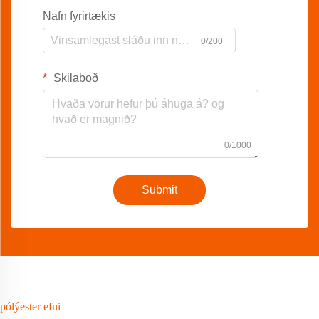
Nafn fyrirtækis
0/200
Skilaboð
0/1000
Submit
pólýester efni