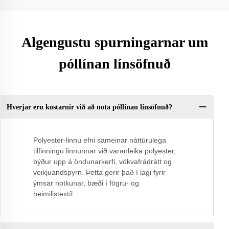
Algengustu spurningarnar um
póllínan línsöfnuð
Hverjar eru kostarnir við að nota póllínan línsöfnuð?
Polyester-linnu efni sameinar náttúrulega
tilfinningu linnunnar við varanleika polyester,
býður upp á öndunarkerfi, vökvafrádrátt og
veikjuandspyrn. Þetta gerir það í lagi fyrir
ýmsar notkunar, bæði í fögru- og
heimilistextíl.