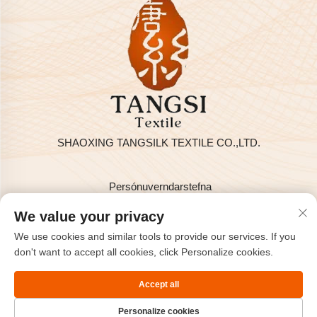
SHAOXING TANGSILK TEXTILE CO.,LTD.
Persónuverndarstefna
Höfundarréttur © 2025 hjá SHAOXING TANGSILK TEXTILE
We value your privacy
CO.,LTD
We use cookies and similar tools to provide our services. If you
Hafðu samband
don't want to accept all cookies, click Personalize cookies.
Address: Rm801, 8H, Haizhou alþjóða, Keqiao, Shaoxing,
Accept all
Zhejiang, Kína.
Personalize cookies
Sími:
+86-575-85563399