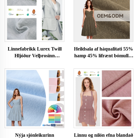
Linnefabrikk Lurex Twill
Heildsala af háqualitati 55%
Hljóður Velþrosinn
hamp 45% lífrænt bómullar
Umhverfisvæn Húðvæn
flíkagottur stytta
Fatnaður Konur og
meyja/konu á herðum
Karlafatnaður Dress Efni
hreinan lit á beinum
fyrir Klæði
flutningi frá framleiðanda
Nýja sjónleikurinn
Linnu og nílón efna blandað