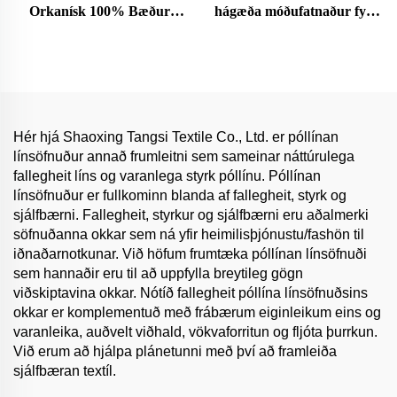
Orkanísk 100% Bæður
hágæða móðufatnaður fyrir
Blárur Pear Velvettur Efni
kvenna og karla fletnaður
Hnökkt Þægilegur Vefnaður
fargað efni fyrir fatnað
Klefi og Klæðnaður fyrir
stelpur
Hér hjá Shaoxing Tangsi Textile Co., Ltd. er póllínan
línsöfnuður annað frumleitni sem sameinar náttúrulega
fallegheit líns og varanlega styrk póllínu. Póllínan
línsöfnuður er fullkominn blanda af fallegheit, styrk og
sjálfbærni. Fallegheit, styrkur og sjálfbærni eru aðalmerki
söfnuðanna okkar sem ná yfir heimilisþjónustu/fashön til
iðnaðarnotkunar. Við höfum frumtæka póllínan línsöfnuði
sem hannaðir eru til að uppfylla breytileg gögn
viðskiptavina okkar. Nótíð fallegheit póllína línsöfnuðsins
okkar er komplementuð með frábærum eiginleikum eins og
varanleika, auðvelt viðhald, vökvaforritun og fljóta þurrkun.
Við erum að hjálpa plánetunni með því að framleiða
sjálfbæran textíl.