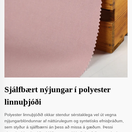
Sjálfbært nýjungar í polyester
linnuþjóði
Polyester linnuþjóðið okkar stendur sérstaklega vel út vegna
nýjungarblöndunnar af náttúrulegum og syntetísks efnisþráðum,
sem styður á sjálfbærni án þess að missa á gæðum. Þessi