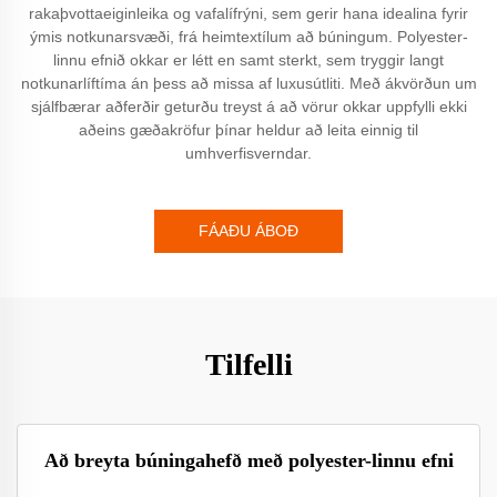
rakaþvottaeiginleika og vafalífrýni, sem gerir hana idealina fyrir
ýmis notkunarsvæði, frá heimtextílum að búningum. Polyester-
linnu efnið okkar er létt en samt sterkt, sem tryggir langt
notkunarlíftíma án þess að missa af luxusútliti. Með ákvörðun um
sjálfbærar aðferðir geturðu treyst á að vörur okkar uppfylli ekki
aðeins gæðakröfur þínar heldur að leita einnig til
umhverfisverndar.
FÁAÐU ÁBOÐ
Tilfelli
Að breyta búningahefð með polyester-linnu efni