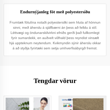
Endurnýjanleg föt með polyestersíðu
Frumtæk fötulína notaði polyestersilki sem hluta af hönnun
sinni, með áherslu á sjálfbærni án þess að felldu á stíl.
Léttvægi og öndunarskilvirkni efniðs gerði það fullkomlegt
fyrir sumardekk, en auðvelt viðhald þess reyndist vinsælt
hjá uppteknum neytendum. Kvikmyndin sýnir áherslu okkar
á að styðja fyrirtæki sem setja umhverfisábyrgð fremst.
Tengdar vörur