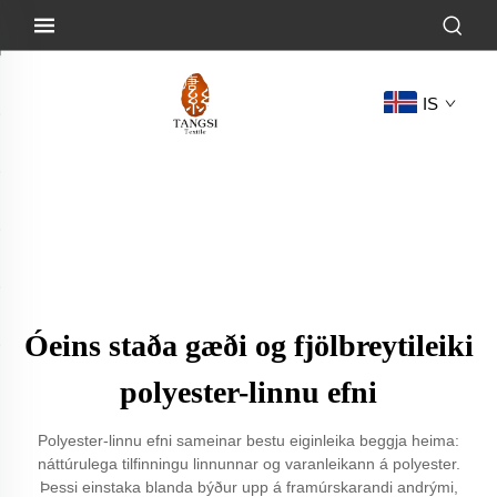
IS
Óeins staða gæði og fjölbreytileiki
polyester-linnu efni
Polyester-linnu efni sameinar bestu eiginleika beggja heima:
náttúrulega tilfinningu linnunnar og varanleikann á polyester.
Þessi einstaka blanda býður upp á framúrskarandi andrými,