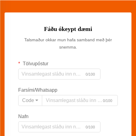
Fáðu ókeypt dæmi
Talsmaður okkar mun hafa samband með þér
snemma.
Tölvupóstur
0/100
Farsími/Whatsapp
Code
0/100
Nafn
0/100