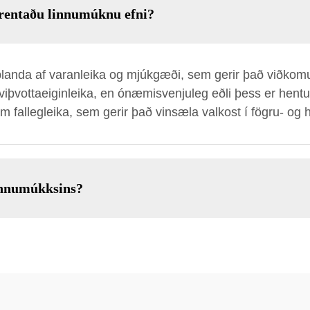
prentaðu linnumúknu efni?
blanda af varanleika og mjúkgæði, sem gerir það viðkomu
ökviþvottaeiginleika, en ónæmisvenjuleg eðli þess er hent
m fallegleika, sem gerir það vinsæla valkost í fögru- og
innumúkksins?