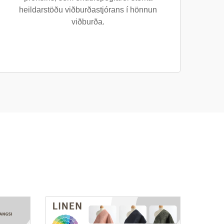
heildarstöðu viðburðastjórans í hönnun
viðburða.