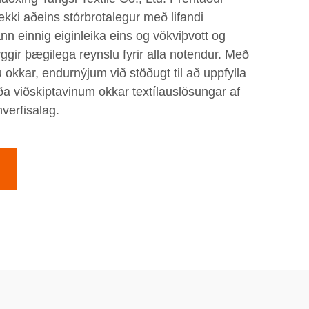
 ekki aðeins stórbrotalegur með lifandi
n einnig eiginleika eins og vökviþvott og
gir þægilega reynslu fyrir alla notendur. Með
okkar, endurnýjum við stöðugt til að uppfylla
ða viðskiptavinum okkar textílauslösungar af
erfisalag.