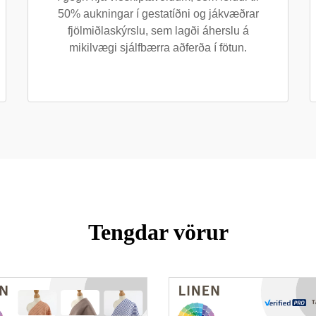
50% aukningar í gestatíðni og jákvæðrar
fjölmiðlaskýrslu, sem lagði áherslu á
mikilvægi sjálfbærra aðferða í fötun.
Tengdar vörur