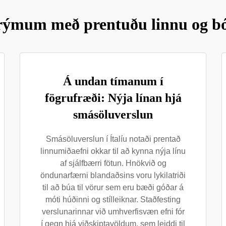
ýmum með prentuðu linnu og bó
Á undan tímanum í
fögrufræði: Nýja línan hjá
smásöluverslun
Smásöluverslun í Ítalíu notaði prentað
linnumiðaefni okkar til að kynna nýja línu
af sjálfbærri fötun. Hnökvið og
öndunarfærni blandaðsins voru lykilatriði
til að búa til vörur sem eru bæði góðar á
móti húðinni og stílleiknar. Staðfesting
verslunarinnar við umhverfisvæn efni fór
í gegn hjá viðskiptavöldum, sem leiddi til