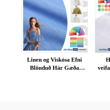
Linen og Viskósa Efni
H
Blönduð Hár Gæða
veifa
Sumar Klæðnaður Vefið
kve
Linen Kvenna og
upp
Karlanna Efni Fyrir
Klæðnað