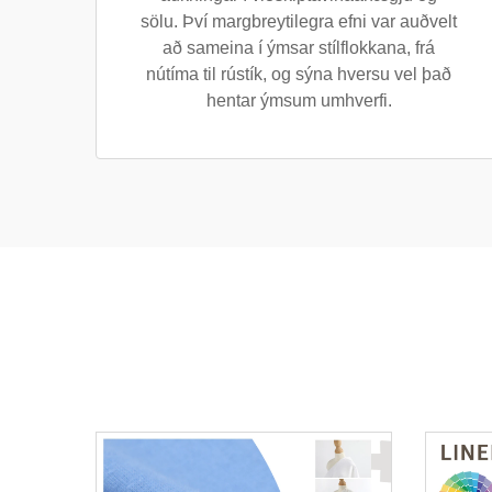
sölu. Því margbreytilegra efni var auðvelt
að sameina í ýmsar stílflokkana, frá
nútíma til rústík, og sýna hversu vel það
hentar ýmsum umhverfi.