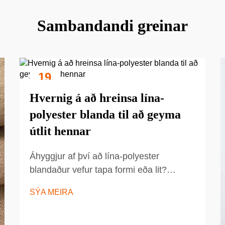
Sambandandi greinar
19
Sep
Hvernig á að hreinsa lína-
polyester blanda til að geyma
útlit hennar
Áhyggjur af því að lína-polyester
blandaður vefur tapa formi eða lit?
Kynntu þér 5 reyndar aðferðir til að halda
SÝA MEIRA
frísku, koma í veg fyrir rafi og lengja
lífsvæði vefsins. Byrjaðu á að hreinsa
sjálfstæðarlega í dag.