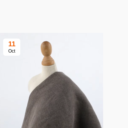
11
2
Oct
Oc