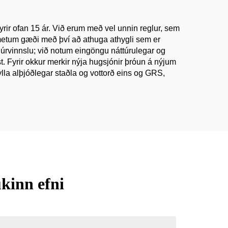
yrir ofan 15 ár. Við erum með vel unnin reglur, sem
 metum gæði með því að athuga athygli sem er
úrvinnslu; við notum eingöngu náttúrulegar og
st. Fyrir okkur merkir nýja hugsjónir þróun á nýjum
lla alþjóðlegar staðla og vottorð eins og GRS,
kinn efni