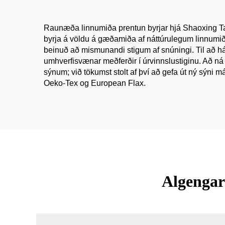
Raunæða linnumiða prentun byrjar hjá Shaoxing Tangs
byrja á völdu á gæðamiða af náttúrulegum linnumiða
beinuð að mismunandi stigum af snúningi. Til að h
umhverfisvænar meðferðir í úrvinnslustiginu. Að ná f
sýnum; við tökumst stolt af því að gefa út ný sýni
Oeko-Tex og European Flax.
Algengar