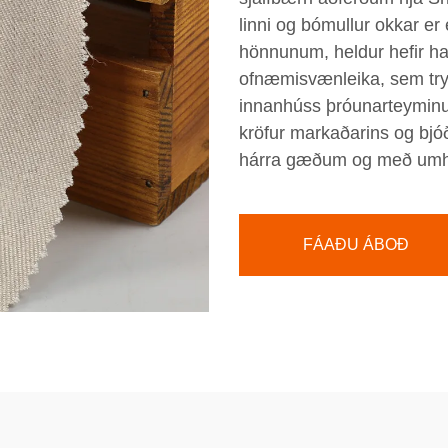
linni og bómullur okkar er
hönnunum, heldur hefir han
ofnæmisvænleika, sem tryg
innanhúss þróunarteyminu 
kröfur markaðarins og bjó
hárra gæðum og með umhv
FÁAÐU ÁBOÐ