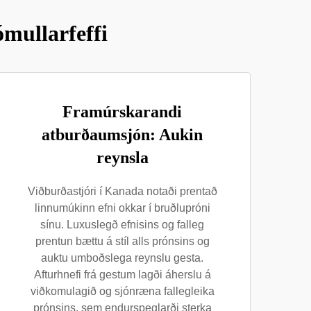
mullarfeffi
Framúrskarandi
atburðaumsjón: Aukin
reynsla
Viðburðastjóri í Kanada notaði prentað
linnumúkinn efni okkar í bruðlupróni
sínu. Luxuslegð efnisins og falleg
prentun bættu á stíl alls prónsins og
auktu umboðslega reynslu gesta.
Afturhnefi frá gestum lagði áherslu á
viðkomulagið og sjónræna fallegleika
prónsins, sem endurspeglarði sterka