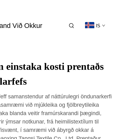
and Við Okkur
IS
 einstaka kosti prentaðs
larfefs
eff samanstendur af náttúrulegri öndunarkerfi
ásamræmi við mjúkleika og fjölbreytileika
aka blanda veitir framúrskarandi þægindi,
ir ýmsar notkunar, frá heimilistextílum til
rfisvænt, í samræmi við ábyrgð okkar á
aoxing Tangsi Textile Co., Ltd. Prentaður