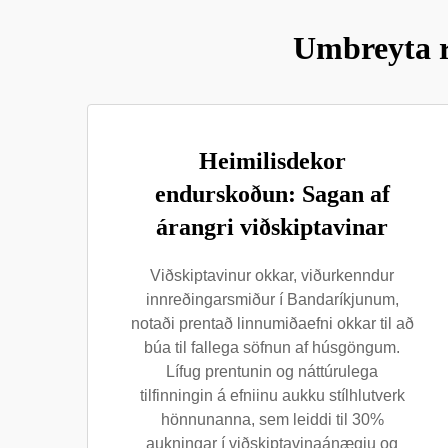
Umbreyta r
Heimilisdekor
endurskoðun: Sagan af
árangri viðskiptavinar
Viðskiptavinur okkar, viðurkenndur
innreðingarsmiður í Bandaríkjunum,
notaði prentað linnumiðaefni okkar til að
búa til fallega söfnun af húsgöngum.
Lífug prentunin og náttúrulega
tilfinningin á efniinu aukku stílhlutverk
hönnunanna, sem leiddi til 30%
aukningar í viðskiptavinaánægju og