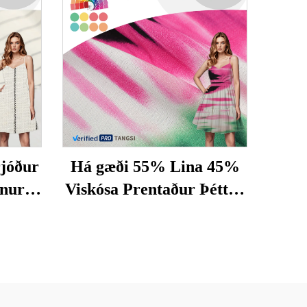
jóður
Há gæði 55% Lina 45%
ínur
Viskósa Prentaður Þéttur
rn
Örgjörbættur Rafsilki
fyrir
fyrir stelpna klæði Heiður
sölur