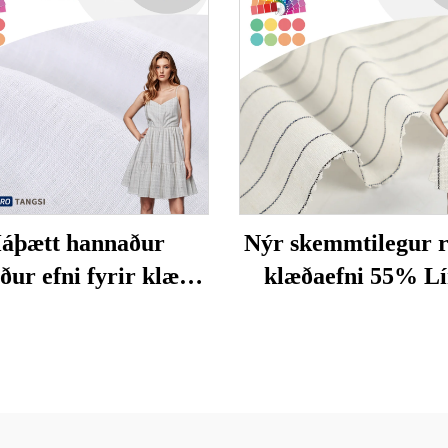
áþætt hannaður
Nýr skemmtilegur r
ður efni fyrir klæði
klæðaefni 55% L
nna og drengja af
45% Bómull ga
runalegum hreinum
litlægður mynstur 
linni
skyrjur