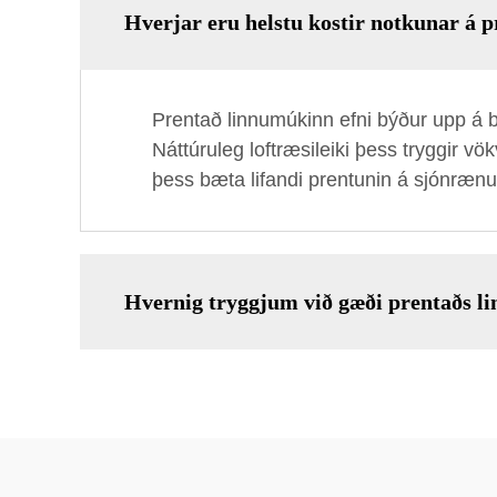
Hverjar eru helstu kostir notkunar á 
Prentað linnumúkinn efni býður upp á 
Náttúruleg loftræsileiki þess tryggir v
þess bæta lifandi prentunin á sjónrænu
Hvernig tryggjum við gæði prentaðs l