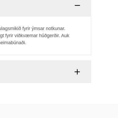
lagsmikið fyrir ýmsar notkunar.
ugt fyrir viðkvæmar húðgerðir. Auk
 heimabúnaði.