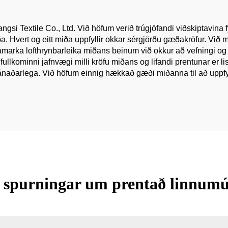
i Textile Co., Ltd. Við höfum verið trúgjöfandi viðskiptavina f
. Hvert og eitt miða uppfyllir okkar sérgjörðu gæðakröfur. Við
ámarka lofthrynbarleika miðans beinum við okkur að vefningi og 
ullkominni jafnvægi milli kröfu miðans og lifandi prentunar er li
 mánaðarlega. Við höfum einnig hækkað gæði miðanna til að uppfy
 spurningar um prentað linnumú