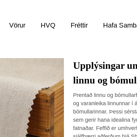
Vörur
HVQ
Fréttir
Hafa Samb
Upplýsingar um
linnu og bómul
Prentað linnu og bómullarf
og varanleika linnunnar í 
bómullarinnar. Þessi sérst
sem gerir hana idealina fyr
fatnaðar. Feffið er umhve
sjálfbærri aðferðum hjá Sh