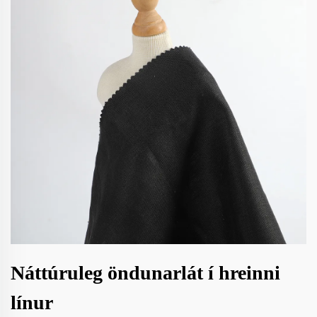
Náttúruleg öndunarlát í hreinni
línur