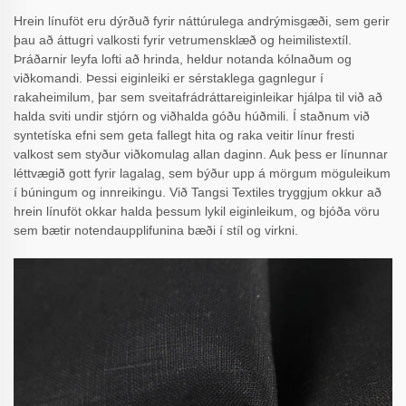
Hrein línuföt eru dýrðuð fyrir náttúrulega andrýmisgæði, sem gerir
þau að áttugri valkosti fyrir vetrumensklæð og heimilistextíl.
Þráðarnir leyfa lofti að hrinda, heldur notanda kólnaðum og
viðkomandi. Þessi eiginleiki er sérstaklega gagnlegur í
rakaheimilum, þar sem sveitafrádráttareiginleikar hjálpa til við að
halda sviti undir stjórn og viðhalda góðu húðmili. Í staðnum við
syntetíska efni sem geta fallegt hita og raka veitir línur fresti
valkost sem styður viðkomulag allan daginn. Auk þess er línunnar
léttvægið gott fyrir lagalag, sem býður upp á mörgum möguleikum
í búningum og innreikingu. Við Tangsi Textiles tryggjum okkur að
hrein línuföt okkar halda þessum lykil eiginleikum, og bjóða vöru
sem bætir notendaupplifunina bæði í stíl og virkni.