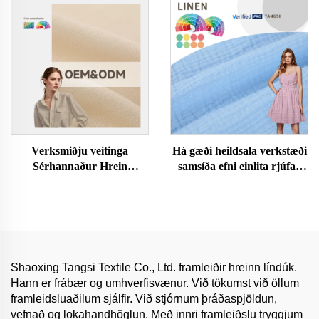
lína klæði
Verksmiðju veitinga
Há gæði heildsala verkstæði
Sérhannaður Hrein
samsíða efni einlita rjúfað
línufagur Andstæður Efni
efni hrein bómull fyrir klæði
Lífsgæða Vefnaður Raför
fyrir stúlkur konur buxur
fyrir stelpur og kvenna
skjöldur
klæði Klæði og skjórta
línufag
Shaoxing Tangsi Textile Co., Ltd. framleiðir hreinn líndúk.
Hann er frábær og umhverfisvænur. Við tökumst við öllum
framleidsluaðilum sjálfir. Við stjórnum þráðaspjöldun,
vefnað og lokahandhöglun. Með innri framleiðslu tryggjum