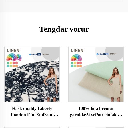
Tengdar vörur
Hásk quality Liberty
100% lína hreinur
London Efni Stafrænt
garnklæði vefður einfaldur
prentun á Hreinn Bómull
lína klæði fyrir klæðaskap
Tana Lawn Efni fyrir Klæði
fyrir dreng og stelpu skikkju