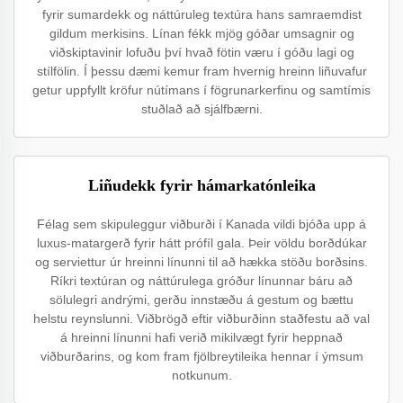
fyrir sumardekk og náttúruleg textúra hans samraemdist
gildum merkisins. Línan fékk mjög góðar umsagnir og
viðskiptavinir lofuðu því hvað fötin væru í góðu lagi og
stílfölin. Í þessu dæmi kemur fram hvernig hreinn liñuvafur
getur uppfyllt kröfur nútímans í fögrunarkerfinu og samtímis
stuðlað að sjálfbærni.
Liñudekk fyrir hámarkatónleika
Félag sem skipuleggur viðburði í Kanada vildi bjóða upp á
luxus-matargerð fyrir hátt prófíl gala. Þeir völdu borðdúkar
og serviettur úr hreinni línunni til að hækka stöðu borðsins.
Ríkri textúran og náttúrulega gróður línunnar báru að
sölulegri andrými, gerðu innstæðu á gestum og bættu
helstu reynslunni. Viðbrögð eftir viðburðinn staðfestu að val
á hreinni línunni hafi verið mikilvægt fyrir heppnað
viðburðarins, og kom fram fjölbreytileika hennar í ýmsum
notkunum.