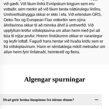
við gæði. Við fáum línfrá Evrópskum birgjum sem eru
vottaðir, sem merkir að við fáum besta náttúrulegu línlínu.
Umhverfisáhyggja okkar er ekki í efa. Við erlendum GRS,
Oeko-Tex og European Flax vottorðin sem sýna
áhrifavinna okkar til að minnka áhrif á umhverfið. Við
uppfyllum kröfur viðskiptavina um allan heim með því að
búa til nýjar prufur. Hreinn líndúkurinn okkar er varanlegur
og leyfir loftafl. Fagurð hans hentar við hvaða kröfu sem er
frá viðskiptavinum. Hann er sérstaklega mikill metnaður um
allan heim fyrir línfatnaði, heimtextíl og fleira.
Algengar spurningar
Hvað gerir hreina línupönnu frá öðrum efnum?