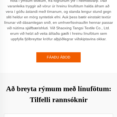
nota í ýmsum tilvikum, frá fögrunum yfir í heimilisvarp. Það
varanleika tryggir að vörur úr hreinu línufötum halda áfram að
vera í góðu ástandi með tímanum, og standa lengur stund gegn
sliti heldur en mörg syntetisk efni. Auk þess bætir einstakt textúr
línunar við dásamlegan snið, en umhverfisvinauðin hennar passar
við nútíma sjálfbærishluti. Við Shaoxing Tangsi Textile Co., Ltd.
erum við helzt að veita álítaða gæði í hreinu línufötum sem
uppfylla fjölbreyttar kröfur alþjóðlegrar viðskiptavina okkar.
FÁAÐU ÁBOÐ
Að breyta rýmum með línufötum:
Tilfelli rannsóknir