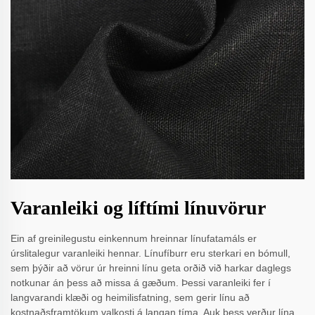
Varanleiki og líftími línuvörur
Ein af greinilegustu einkennum hreinnar línufatamáls er
úrslitalegur varanleiki hennar. Línufíburr eru sterkari en bómull,
sem þýðir að vörur úr hreinni línu geta orðið við harkar daglegs
notkunar án þess að missa á gæðum. Þessi varanleiki fer í
langvarandi klæði og heimilisfatning, sem gerir línu að
kostnaðsframtökum valkosti á langan tíma. Auk þess verður lína