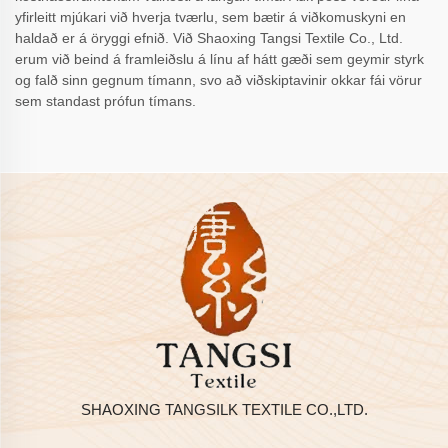
yfirleitt mjúkari við hverja tværlu, sem bætir á viðkomuskyni en
haldað er á öryggi efnið. Við Shaoxing Tangsi Textile Co., Ltd.
erum við beind á framleiðslu á línu af hátt gæði sem geymir styrk
og falð sinn gegnum tímann, svo að viðskiptavinir okkar fái vörur
sem standast prófun tímans.
SHAOXING TANGSILK TEXTILE CO.,LTD.