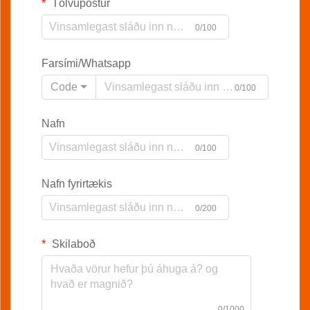
Tölvupóstur
0/100
Farsími/Whatsapp
Code
0/100
Nafn
0/100
Nafn fyrirtækis
0/200
Skilaboð
0/1000