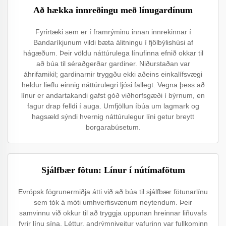
Að hækka innreðingu með línugardínum
Fyrirtæki sem er í framrýminu innan innrekinnar í
Bandaríkjunum vildi bæta álitningu í fjölbýlishúsi af
hágæðum. Þeir völdu náttúrulega línufinna efnið okkar til
að búa til séraðgerðar gardiner. Niðurstaðan var
áhrifamikil; gardinarnir tryggðu ekki aðeins einkalífsvægi
heldur lieflu einnig náttúrulegri ljósi fallegt. Vegna þess að
línur er andartakandi gafst góð viðhorfsgæði í býrnum, en
fagur drap felldi í auga. Umfjöllun íbúa um lagmark og
hagsæld sýndi hvernig náttúrulegur líni getur breytt
borgarabúsetum.
Sjálfbær fötun: Línur í nútímafötum
Evrópsk fögrunermiðja átti við að búa til sjálfbær fötunarlínu
sem tók á móti umhverfisvænum neytendum. Þeir
samvinnu við okkur til að tryggja uppunan hreinnar liñuvafs
fyrir línu sína. Léttur, andrýmniveitur vafurinn var fullkominn