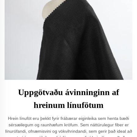
Uppgötvaðu ávinninginn af
hreinum línufötum
Hrein línuföt eru þekkt fyrir frábærar eiginleika sem henta bæði
sérsæilegum og raunhæfum kröfum. Sem náttúrulegur fiber er
línurófandi, ofnæmisvini og vökvihrindandi, sem gerir það ideal að