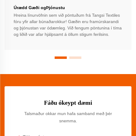
Úrædd Gæði ogÞjónustu
Hreina línurvöfnin sem við pöntuðum frá Tangsi Textiles
fóru yfir allar búnaðarokkur! Gæðin eru framúrskarandi
og þjónustan var ódæmleg. Við fengum pöntunina í tíma
og liðið var afar hjálpsamt á öllum stigum ferilsins.
Fáðu ókeypt dæmi
Talsmaður okkar mun hafa samband með þér
snemma.