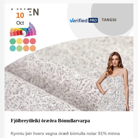
10
Oct
Fjölbreytileiki öræðra Bómullarvarpa
Kynntu þér hvers vegna öræð bómulla notar 91% minna