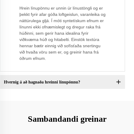
Hrein línupönnu er unnin úr línustöngli og er
þekkt fyrir afar góða loftgeislun, varanleika og
náttúrulega gljá. Í móti syntetískum efnum er
línunni ekki ofnæmislegt og dregur raka frá
húðinni, sem gerir hana idealina fyrir
viðkvæma húð og hitabelti. Einstök textúra
hennar bætir einnig við sofísťaða snertingu
við hvaða vöru sem er, og greinir hana frá
öðrum efnum.
Hvernig á að hagnaða hreinni línupönnu?
Sambandandi greinar