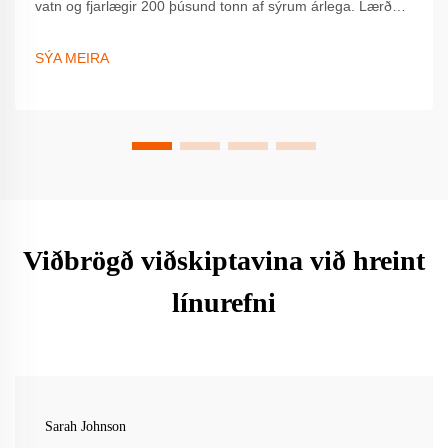
vatn og fjarlægir 200 þúsund tonn af sýrum árlega. Lærðu
um GOTS vottun, varanleika og aukna neytendafyrirspurn.
Kynntu þér sjálfbærna ávinninginn í dag.
SÝA MEIRA
Viðbrögð viðskiptavina við hreint
línurefni
Sarah Johnson