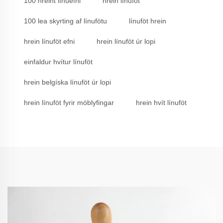
100 hreint línuefni
hrein línuföt
100 lea skyrting af línufötu
línuföt hrein
hrein línuföt efni
hrein línuföt úr lopi
einfaldur hvítur línuföt
hrein belgíska línuföt úr lopi
hrein línuföt fyrir möblyfingar
hrein hvít línuföt