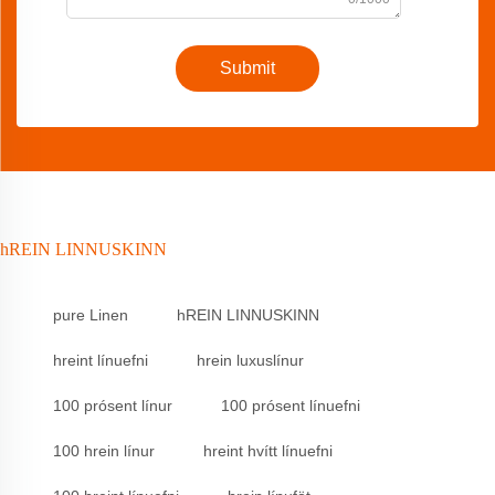
Submit
hREIN LINNUSKINN
pure Linen
hREIN LINNUSKINN
hreint línuefni
hrein luxuslínur
100 prósent línur
100 prósent línuefni
100 hrein línur
hreint hvítt línuefni