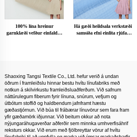
100% lína hreinur
Há gæði heildsala verkstæði
garnklæði vefður einfaldur
samsíða efni einlita rjúfað
lína klæði fyrir klæðaskap
efni hrein bómull fyrir klæði
fyrir dreng og stelpu skikkju
fyrir stúlkur konur buxur
lína klæði
skjöldur
Shaoxing Tangsi Textile Co., Ltd. hefur verið á undan
öðrum í framleiðslu hinnar bestu hvítu línufabriks með
notkun á skilvirkustu framleiðsluaðferðum. Við safnum
náttúrulegum fiberum fyrir línuna, snúrum, vefjum og
útbótum stoffið og haldbendum jafnframt hæstu
gæðastjórnun. Við búa til frábærar línuvörur sem fara fram
yfir gæðamörk iðjunnar. Við beitum okkur að nota
nýjungaráhugaverðar aðferðir sem minnka umhverfisáhrif
reksturs okkar. Við erum með fjölbreyttar vörur af hvítu
línufabriki til að uppfylla og marka við ýmsar markaðsþarfir