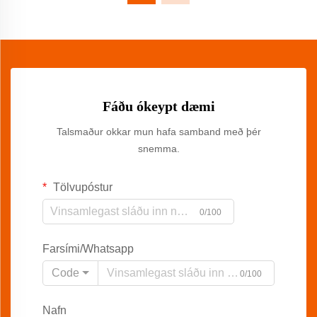
Fáðu ókeypt dæmi
Talsmaður okkar mun hafa samband með þér
snemma.
Tölvupóstur
0/100
Farsími/Whatsapp
Code
0/100
Nafn