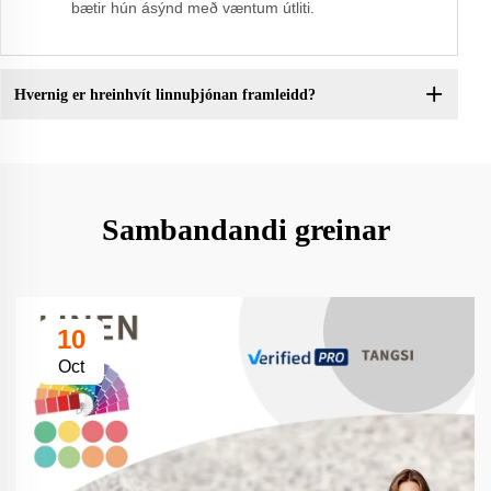
bætir hún ásýnd með væntum útliti.
Hvernig er hreinhvít linnuþjónan framleidd?
Sambandandi greinar
10
Oct