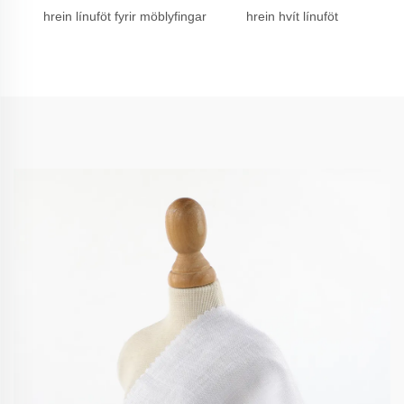
hrein línuföt fyrir möblyfingar
hrein hvít línuföt