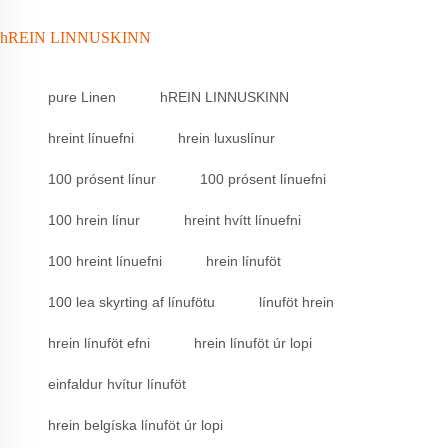
hREIN LINNUSKINN
pure Linen
hREIN LINNUSKINN
hreint línuefni
hrein luxuslínur
100 prósent línur
100 prósent línuefni
100 hrein línur
hreint hvítt línuefni
100 hreint línuefni
hrein línuföt
100 lea skyrting af línufötu
línuföt hrein
hrein línuföt efni
hrein línuföt úr lopi
einfaldur hvítur línuföt
hrein belgíska línuföt úr lopi