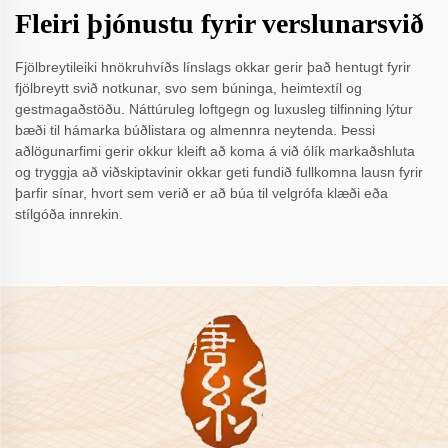
Fleiri þjónustu fyrir verslunarsvið
Fjölbreytileiki hnökruhvíðs línslags okkar gerir það hentugt fyrir
fjölbreytt svið notkunar, svo sem búninga, heimtextíl og
gestmagaðstöðu. Náttúruleg loftgegn og luxusleg tilfinning lýtur
bæði til hámarka búðlistara og almennra neytenda. Þessi
aðlögunarfimi gerir okkur kleift að koma á við ólík markaðshluta
og tryggja að viðskiptavinir okkar geti fundið fullkomna lausn fyrir
þarfir sínar, hvort sem verið er að búa til velgrófa klæði eða
stílgóða innrekin.