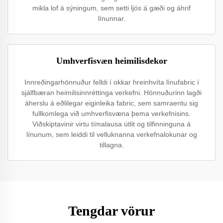
mikla lof á sýningum, sem setti ljós á gæði og áhrif
línunnar.
Umhverfisvæn heimilisdekor
Innreðingarhönnuður felldi í okkar hreinhvíta línufabric í
sjálfbæran heimilisinnréttinga verkefni. Hönnuðurinn lagði
áherslu á eðlilegar eiginleika fabric, sem samraentu sig
fullkomlega við umhverfisvæna þema verkefnisins.
Viðskiptavinir virtu tímalausa útlit og tilfinninguna á
línunum, sem leiddi til velluknanna verkefnalokunar og
tillagna.
Tengdar vörur