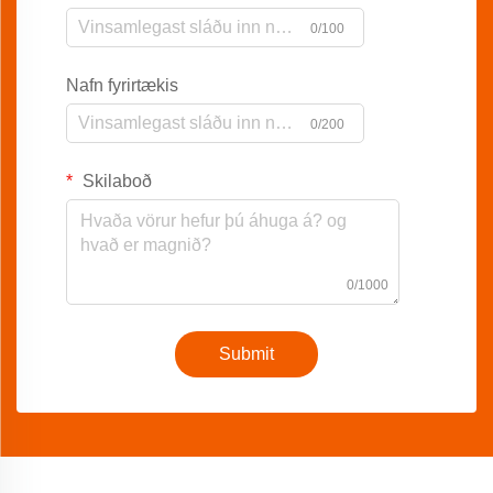
0/100
Nafn fyrirtækis
0/200
Skilaboð
0/1000
Submit