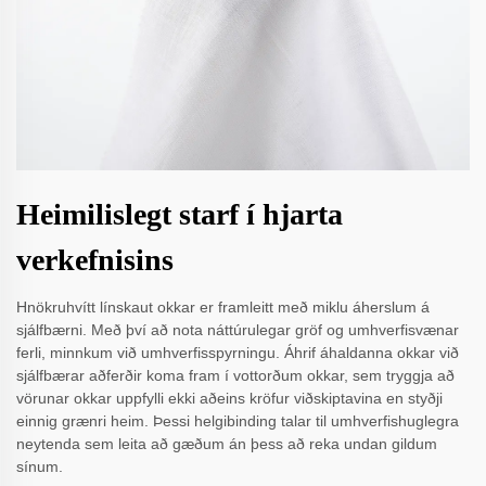
Heimilislegt starf í hjarta
verkefnisins
Hnökruhvítt línskaut okkar er framleitt með miklu áherslum á
sjálfbærni. Með því að nota náttúrulegar gröf og umhverfisvænar
ferli, minnkum við umhverfisspyrningu. Áhrif áhaldanna okkar við
sjálfbærar aðferðir koma fram í vottorðum okkar, sem tryggja að
vörunar okkar uppfylli ekki aðeins kröfur viðskiptavina en styðji
einnig grænri heim. Þessi helgibinding talar til umhverfishuglegra
neytenda sem leita að gæðum án þess að reka undan gildum
sínum.