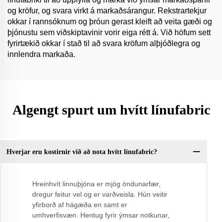
og kröfur, og svara virkt á markaðsárangur. Rekstrartekjur
okkar í rannsóknum og þróun gerast kleift að veita gæði og
þjónustu sem viðskiptavinir vorir eiga rétt á. Við höfum sett
fyrirtækið okkar í stað til að svara kröfum alþjóðlegra og
innlendra markaða.
Algengt spurt um hvítt línufabric
Hverjar eru kostirnir við að nota hvítt línufabric?
Hreinhvít linnuþjóna er mjög öndunarfær,
dregur feitur vel og er varðveisla. Hún veitir
yfirborð af hágæða en samt er
umhverfisvæn. Hentug fyrir ýmsar notkunar,