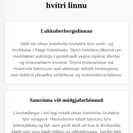
hvítri linnu
Lukkuherbergislinnan
Valið var okkar hreinhvíta línufabric fyrir svefn- og
borðdukar í frægri hótelskattu. Stjórn hótelsins tilkynnti um
marktækan aukningu í gestafraeði vegna mjúkrar áferðar
og öndunarfærni línunnar. Grynd lýstunarinnar hjá
hreinhvíta fabricnum auki allsherjar stílístík herbergisins,
sem leiddi til jákvæðra umfjöllunar og endurtekinna bókana.
Samvinna við móðgjafarhönnuð
Línufræðingur í efri lagi notaði okkar hreinhvíta línufabric
fyrir voragerð. Hönnuðurinn lofaði fabricinu fyrir
fjölbreytileika og fall, sem gerði kleift að búa til áhrifamikla
klæði sem voru bæði stíllegr og viðhöldnusam. Gerðin fékk