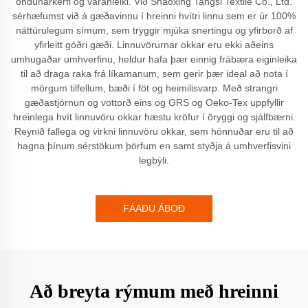
öndunarkerfi og varanleiki. Við Shaoxing Tangsi Textile Co., Ltd.
sérhæfumst við á gæðavinnu í hreinni hvítri linnu sem er úr 100%
náttúrulegum símum, sem tryggir mjúka snertingu og yfirborð af
yfirleitt góðri gæði. Linnuvörurnar okkar eru ekki aðeins
umhugaðar umhverfinu, heldur hafa þær einnig frábæra eiginleika
til að draga raka frá líkamanum, sem gerir þær ideal að nota í
mörgum tilfellum, bæði í föt og heimilisvarp. Með strangri
gæðastjórnun og vottorð eins og GRS og Oeko-Tex uppfyllir
hreinlega hvít linnuvöru okkar hæstu kröfur í öryggi og sjálfbærni.
Reynið fallega og virkni linnuvöru okkar, sem hönnuðar eru til að
hagna þínum sérstökum þörfum en samt styðja á umhverfisvini
legbýli.
FÁAÐU ÁBOÐ
Að breyta rýmum með hreinni