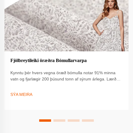
Fjölbreytileiki öræðra Bómullarvarpa
Kynntu þér hvers vegna öræð bómulla notar 91% minna
vatn og fjarlægir 200 þúsund tonn af sýrum árlega. Lærðu
um GOTS vottun, varanleika og aukna neytendafyrirspurn.
Kynntu þér sjálfbærna ávinninginn í dag.
SÝA MEIRA