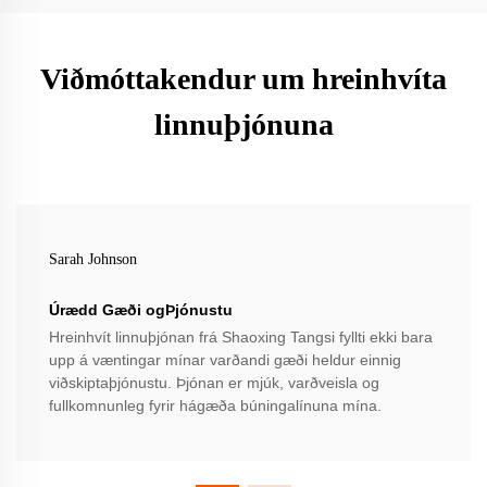
Viðmóttakendur um hreinhvíta
linnuþjónuna
Sarah Johnson
Úrædd Gæði ogÞjónustu
Hreinhvít linnuþjónan frá Shaoxing Tangsi fyllti ekki bara
upp á væntingar mínar varðandi gæði heldur einnig
viðskiptaþjónustu. Þjónan er mjúk, varðveisla og
fullkomnunleg fyrir hágæða búningalínuna mína.