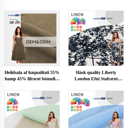
Heildsala af háqualitati 55%
Hásk quality Liberty
hamp 45% lífrænt bómullar
London Efni Stafrænt
flíkagottur stytta
prentun á Hreinn Bómull
meyja/konu á herðum
Tana Lawn Efni fyrir Klæði
hreinan lit á beinum
flutningi frá framleiðanda