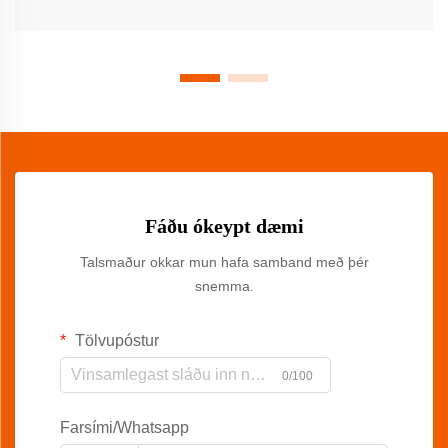
Fáðu ókeypt dæmi
Talsmaður okkar mun hafa samband með þér
snemma.
Tölvupóstur
0/100
Farsími/Whatsapp