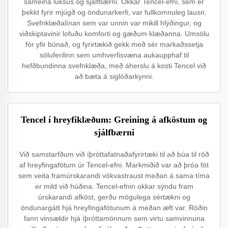
sameina luksus og sjálfbærni. Okkar Tencel-efni, sem er
þekkt fyrir mjúgð og öndunarkerfi, var fullkomnuleg lausn.
Svefnklæðalínan sem var unnin var mikill hlýðingur, og
viðskiptavinir lofuðu komforti og gæðum klæðanna. Umsölu
fór yfir búnað, og fyrirtækið gekk með sér markaðssetja
söluferilinn sem umhverfisvæna aukaupphaf til
hefðbundinna svefnklæða, með áherslu á kosti Tencel við
að bæta á siglóðarkynni.
Tencel í hreyfiklæðum: Greining á afköstum og
sjálfbærni
Við samstarfðum við íþróttafatnaðafyrirtæki til að búa til röð
af hreyfingafötum úr Tencel-efni. Markmiðið var að þróa föt
sem veita framúrskarandi vökvastraust meðan á sama tíma
er mild við húðina. Tencel-efnin okkar sýndu fram
úrskarandi afköst, gerðu mögulega sértækni og
öndunargátt hjá hreyfingafötunum á meðan æft var. Röðin
fann vinsældir hjá íþróttamönnum sem virtu samvinnuna