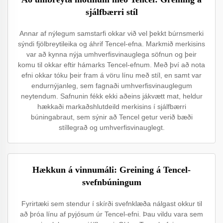
sjálfbærri stíl
Annar af nýlegum samstarfi okkar við vel þekkt búrnsmerki
sýndi fjölbreytileika og áhrif Tencel-efna. Markmið merkisins
var að kynna nýja umhverfisvinauglega söfnun og þeir
komu til okkar eftir hámarks Tencel-efnum. Með því að nota
efni okkar tóku þeir fram á vöru línu með stíl, en samt var
endurnýjanleg, sem fagnaði umhverfisvinauglegum
neytendum. Safnunin fékk ekki aðeins jákvætt mat, heldur
hækkaði markaðshlutdeild merkisins í sjálfbærri
búningabraut, sem sýnir að Tencel getur verið bæði
stíllegrað og umhverfisvinauglegt.
Hækkun á vinnumáli: Greining á Tencel-
svefnbúningum
Fyrirtæki sem stendur í skírði svefnklæða nálgast okkur til
að þróa línu af pyjósum úr Tencel-efni. Þau vildu vara sem