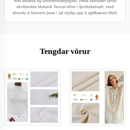
milli afkasta og umhverfisábyrgðar. Þetta samstarf sýndi
áhrifamikla hlutverk Tencel-efnis í íþróttafatnaði, með
áherslu á hlutverk þess í að styðja upp á sjálfbæran lífstíl.
Tengdar vörur