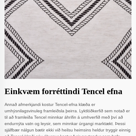
Einkvæm forréttindi Tencel efna
Annað afmerkjandi kostur Tencel-efna klæða er
umhýsnilagsvinuleg framleiðsla þeirra. Lyktlóðkerfið sem notað er
til að framleiða Tencel minnkar áhrifin á umhverfið með því að
endurnýta vatn og leysir, sem minnkar úrgangi marktækt. Þessi
sjálfbær nálgun bætir ekki við heilsu heimsins heldur tryggir einnig