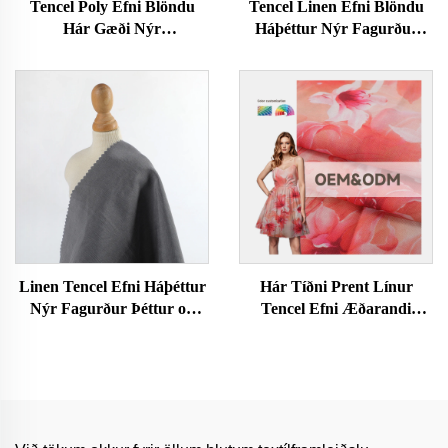
Tencel Poly Efni Blöndu
Tencel Linen Efni Blöndu
Hár Gæði Nýr
Háþéttur Nýr Fagurður
Fagurðarþáttur Æðarlegur
Þéttur og Heilbrigður
og Heilbrigður Raför
Rafmagnslegur Konur og
Hreinur Konur og Karlafólk
Karlafatnaður Efni fyrir
Föt Efni Fyrir Föt
Fatnað
Linen Tencel Efni Háþéttur
Hár Tíðni Prent Línur
Nýr Fagurður Þéttur og
Tencel Efni Æðarandi
Heilbrigður Rafmagnslegur
Umhverfisvæn Skin-friendly
Konur og Karlafatnaður
Konur Fatnaður Klæði Efni
Efni fyrir Fatnað
fyrir Fatnað