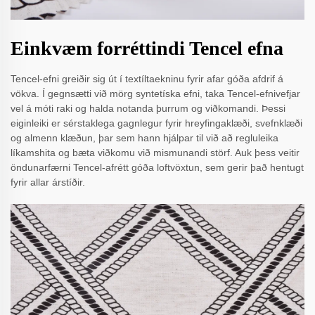
Einkvæm forréttindi Tencel efna
Tencel-efni greiðir sig út í textíltaekninu fyrir afar góða afdrif á
vökva. Í gegnsætti við mörg syntetíska efni, taka Tencel-efnivefjar
vel á móti raki og halda notanda þurrum og viðkomandi. Þessi
eiginleiki er sérstaklega gagnlegur fyrir hreyfingaklæði, svefnklæði
og almenn klæðun, þar sem hann hjálpar til við að regluleika
líkamshita og bæta viðkomu við mismunandi störf. Auk þess veitir
öndunarfærni Tencel-afrétt góða loftvöxtun, sem gerir það hentugt
fyrir allar árstíðir.