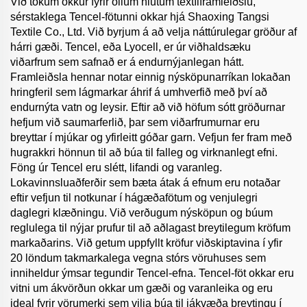
Við tökum okkur fyrir öllum hlutum textílframleiðslu,
sérstaklega Tencel-fötunni okkar hjá Shaoxing Tangsi
Textile Co., Ltd. Við byrjum á að velja náttúrulegar gröður af
hárri gæði. Tencel, eða Lyocell, er úr viðhaldsæku
viðarfrum sem safnað er á endurnýjanlegan hátt.
Framleiðsla hennar notar einnig nýsköpunarríkan lokaðan
hringferil sem lágmarkar áhrif á umhverfið með því að
endurnýta vatn og leysir. Eftir að við höfum sótt gröðurnar
hefjum við saumarferlið, þar sem viðarfrumurnar eru
breyttar í mjúkar og yfirleitt góðar garn. Vefjun fer fram með
hugrakkri hönnun til að búa til falleg og virknanlegt efni.
Föng úr Tencel eru slétt, lifandi og varanleg.
Lokavinnsluaðferðir sem bæta átak á efnum eru notaðar
eftir vefjun til notkunar í hágæðafötum og venjulegri
daglegri klæðningu. Við verðugum nýsköpun og búum
reglulega til nýjar prufur til að aðlagast breytilegum kröfum
markaðarins. Við getum uppfyllt kröfur viðskiptavina í yfir
20 löndum takmarkalega vegna stórs vöruhuses sem
inniheldur ýmsar tegundir Tencel-efna. Tencel-föt okkar eru
vitni um ákvörðun okkar um gæði og varanleika og eru
ideal fyrir vörumerki sem vilja búa til jákvæða breytingu í