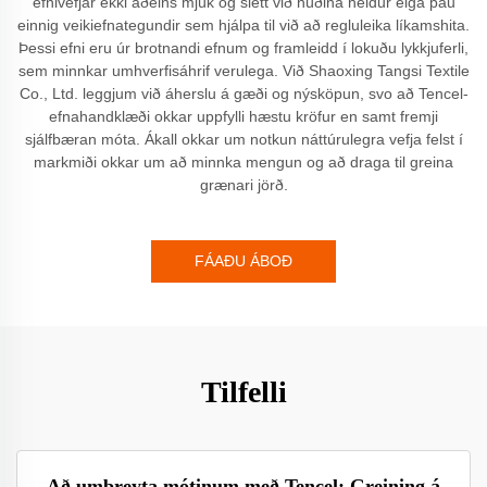
efnivefjar ekki aðeins mjúk og slétt við húðina heldur eiga þau
einnig veikiefnategundir sem hjálpa til við að regluleika líkamshita.
Þessi efni eru úr brotnandi efnum og framleidd í lokuðu lykkjuferli,
sem minnkar umhverfisáhrif verulega. Við Shaoxing Tangsi Textile
Co., Ltd. leggjum við áherslu á gæði og nýsköpun, svo að Tencel-
efnahandklæði okkar uppfylli hæstu kröfur en samt fremji
sjálfbæran móta. Ákall okkar um notkun náttúrulegra vefja felst í
markmiði okkar um að minnka mengun og að draga til greina
grænari jörð.
FÁAÐU ÁBOÐ
Tilfelli
Að umbreyta mótinum með Tencel: Greining á