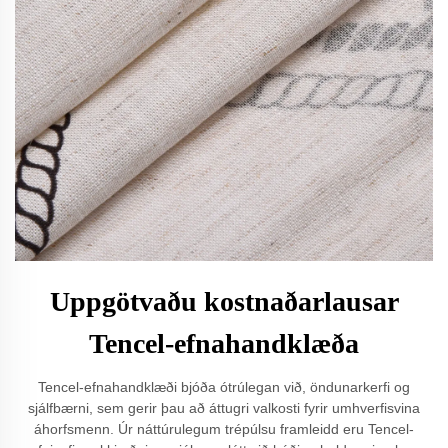
Uppgötvaðu kostnaðarlausar
Tencel-efnahandklæða
Tencel-efnahandklæði bjóða ótrúlegan við, öndunarkerfi og
sjálfbærni, sem gerir þau að áttugri valkosti fyrir umhverfisvina
áhorfsmenn. Úr náttúrulegum trépúlsu framleidd eru Tencel-