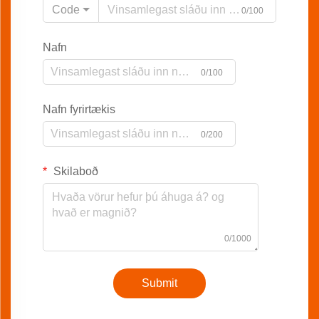
Code
0/100
Nafn
0/100
Nafn fyrirtækis
0/200
Skilaboð
0/1000
Submit