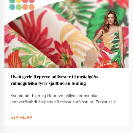
Hvað gerir Repreve póllýester til meðalgóðs
valmöguleika fyrir sjálfbæran búning
Kynntu þér hvernig Repreve póllýester minnkar
umhverfisáhrif án þess að missa á afköstum. Treyst er á af
hverjum helstu vöruömnunum í sjálfbærri nýsköpun. Lærðu
meira.
SÝA MEIRA