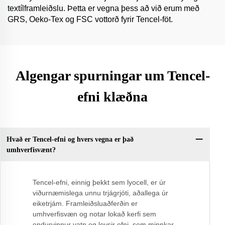
textílframleiðslu. Þetta er vegna þess að við erum með
GRS, Oeko-Tex og FSC vottorð fyrir Tencel-föt.
Algengar spurningar um Tencel-
efni klæðna
Hvað er Tencel-efni og hvers vegna er það
umhverfisvænt?
Tencel-efni, einnig þekkt sem lyocell, er úr
viðurnæmislega unnu trjágrjóti, aðallega úr
eiketrjám. Framleiðsluaðferðin er
umhverfisvæn og notar lokað kerfi sem
endurvinnur vatn og leysir efni, sem minnkar