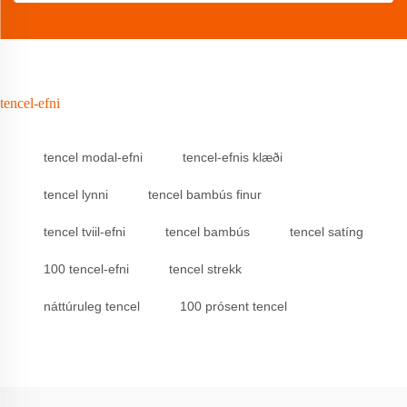
tencel-efni
tencel modal-efni
tencel-efnis klæði
tencel lynni
tencel bambús finur
tencel tviil-efni
tencel bambús
tencel satíng
100 tencel-efni
tencel strekk
náttúruleg tencel
100 prósent tencel