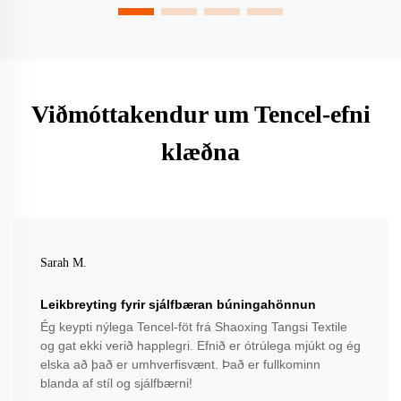
Viðmóttakendur um Tencel-efni
klæðna
Sarah M.
Leikbreyting fyrir sjálfbæran búningahönnun
Ég keypti nýlega Tencel-föt frá Shaoxing Tangsi Textile
og gat ekki verið happlegri. Efnið er ótrúlega mjúkt og ég
elska að það er umhverfisvænt. Það er fullkominn
blanda af stíl og sjálfbærni!