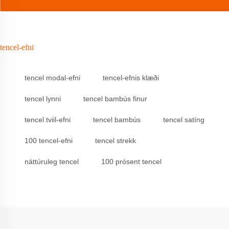
tencel-efni
tencel modal-efni
tencel-efnis klæði
tencel lynni
tencel bambús finur
tencel tviil-efni
tencel bambús
tencel satíng
100 tencel-efni
tencel strekk
náttúruleg tencel
100 prósent tencel