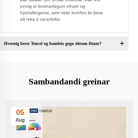
einnig úr brotnanlegum efnum og
hýpóallergenar, sem veitir komfort án þess
að reka á varanleika.
Hvernig berst Tencel og bambús gegn öðrum fitum?
Sambandandi greinar
05
Aug