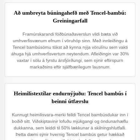
Að umbreyta búningahefð með Tencel-bambú:
Greiningarfall
Framúrskarandi fóðbúnaðaverslun vildi bæta við
umhverfisvænum efnum í vöruhóp sinn. Með innleiðingu á
Tencel bambúsömu tókst að kynna nýja vörulínu sem vakti
áhuga hjá umhverfisvertum neytendum. Afleiðingin var 30%
vaxtar í sölu á fyrstu ársfjórðungi, sem sýnir eftirspurn
markaðsins eftir sjálfbærilegum lausnum.
Heimilistextílar endurnýjuðu: Tencel bambús í
beinni útfærslu
Kunnugt heimilisvara-merki felldi Tencel bambúsdukar inn í
boðið sitt. Viðskiptavinir lofuðu mjúkgangi og öndunarhæflu
dukkanna, sem leiddi til 50% lækkunar á skilningshlutfalli.
Þetta dæmi sýnir hvernig Tencel bambús getur hækkað