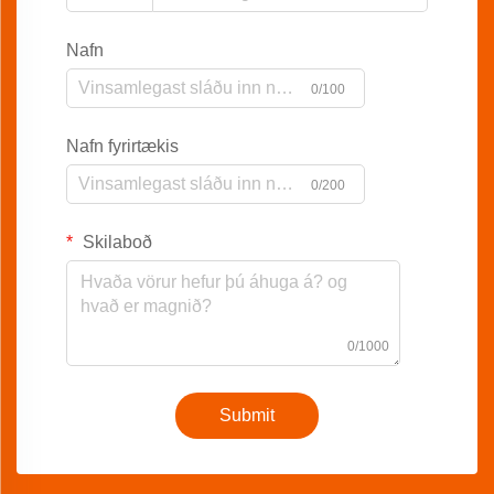
Nafn
0/100
Nafn fyrirtækis
0/200
Skilaboð
0/1000
Submit