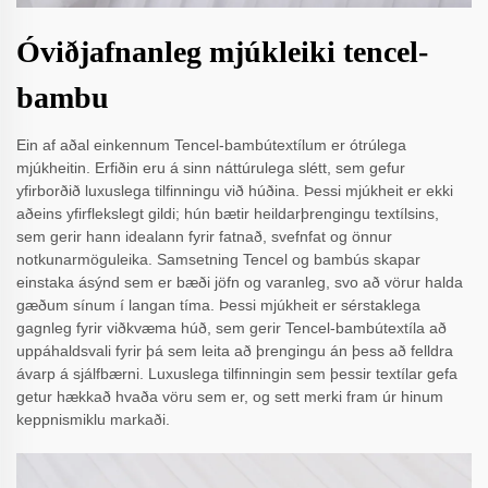
Óviðjafnanleg mjúkleiki tencel-
bambu
Ein af aðal einkennum Tencel-bambútextílum er ótrúlega
mjúkheitin. Erfiðin eru á sinn náttúrulega slétt, sem gefur
yfirborðið luxuslega tilfinningu við húðina. Þessi mjúkheit er ekki
aðeins yfirflekslegt gildi; hún bætir heildarþrengingu textílsins,
sem gerir hann idealann fyrir fatnað, svefnfat og önnur
notkunarmöguleika. Samsetning Tencel og bambús skapar
einstaka ásýnd sem er bæði jöfn og varanleg, svo að vörur halda
gæðum sínum í langan tíma. Þessi mjúkheit er sérstaklega
gagnleg fyrir viðkvæma húð, sem gerir Tencel-bambútextíla að
uppáhaldsvali fyrir þá sem leita að þrengingu án þess að felldra
ávarp á sjálfbærni. Luxuslega tilfinningin sem þessir textílar gefa
getur hækkað hvaða vöru sem er, og sett merki fram úr hinum
keppnismiklu markaði.