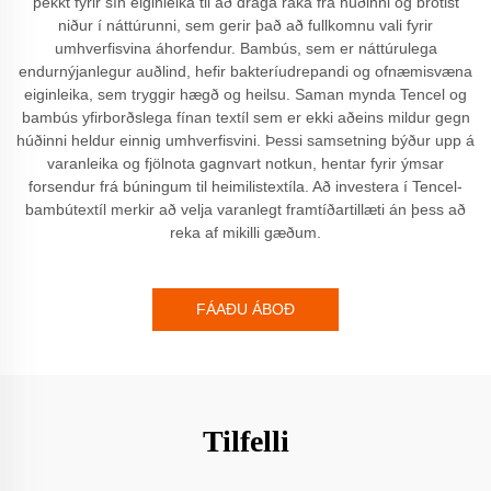
þekkt fyrir sín eiginleika til að draga raka frá húðinni og brotist
niður í náttúrunni, sem gerir það að fullkomnu vali fyrir
umhverfisvina áhorfendur. Bambús, sem er náttúrulega
endurnýjanlegur auðlind, hefir bakteríudrepandi og ofnæmisvæna
eiginleika, sem tryggir hægð og heilsu. Saman mynda Tencel og
bambús yfirborðslega fínan textíl sem er ekki aðeins mildur gegn
húðinni heldur einnig umhverfisvini. Þessi samsetning býður upp á
varanleika og fjölnota gagnvart notkun, hentar fyrir ýmsar
forsendur frá búningum til heimilistextíla. Að investera í Tencel-
bambútextíl merkir að velja varanlegt framtíðartillæti án þess að
reka af mikilli gæðum.
FÁAÐU ÁBOÐ
Tilfelli