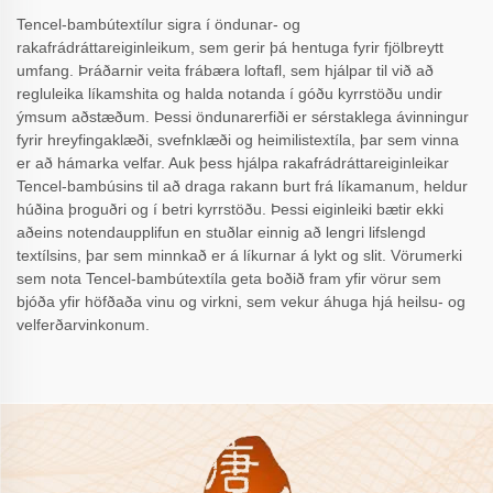
Tencel-bambútextílur sigra í öndunar- og
rakafrádráttareiginleikum, sem gerir þá hentuga fyrir fjölbreytt
umfang. Þráðarnir veita frábæra loftafl, sem hjálpar til við að
regluleika líkamshita og halda notanda í góðu kyrrstöðu undir
ýmsum aðstæðum. Þessi öndunarerfiði er sérstaklega ávinningur
fyrir hreyfingaklæði, svefnklæði og heimilistextíla, þar sem vinna
er að hámarka velfar. Auk þess hjálpa rakafrádráttareiginleikar
Tencel-bambúsins til að draga rakann burt frá líkamanum, heldur
húðina þroguðri og í betri kyrrstöðu. Þessi eiginleiki bætir ekki
aðeins notendaupplifun en stuðlar einnig að lengri lifslengd
textílsins, þar sem minnkað er á líkurnar á lykt og slit. Vörumerki
sem nota Tencel-bambútextíla geta boðið fram yfir vörur sem
bjóða yfir höfðaða vinu og virkni, sem vekur áhuga hjá heilsu- og
velferðarvinkonum.