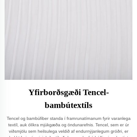
Yfirborðsgæði Tencel-
bambútextíls
Tencel og bambúfiber standa í framrunatímanum fyrir varanlega
textíl, auk ólíkra mjúkgæða og öndunarefnis. Tencel, sem er úr
viðsmjölu sem heilsulega veldið af endurnýjanlegum gróðri, er