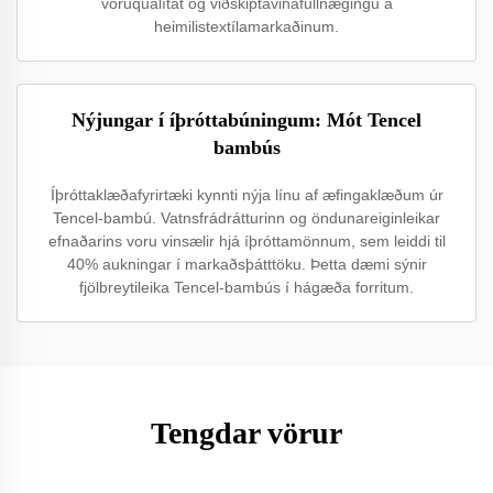
vöruqualítat og viðskiptavinafullnægingu á
heimilistextílamarkaðinum.
Nýjungar í íþróttabúningum: Mót Tencel
bambús
Íþróttaklæðafyrirtæki kynnti nýja línu af æfingaklæðum úr
Tencel-bambú. Vatnsfrádrátturinn og öndunareiginleikar
efnaðarins voru vinsælir hjá íþróttamönnum, sem leiddi til
40% aukningar í markaðsþátttöku. Þetta dæmi sýnir
fjölbreytileika Tencel-bambús í hágæða forritum.
Tengdar vörur