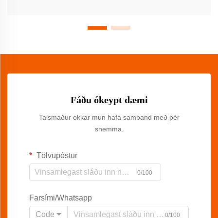
Fáðu ókeypt dæmi
Talsmaður okkar mun hafa samband með þér
snemma.
Tölvupóstur
0/100
Farsími/Whatsapp
Code
0/100