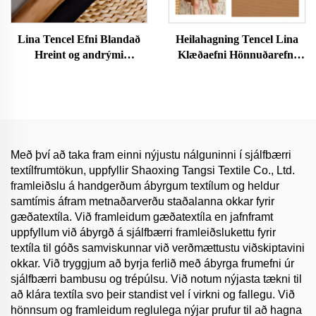
Lina Tencel Efni Blandað
Heilahagning Tencel Lina
Hreint og andrými
Klæðaefni Hönnuðarefni
Umhverfisvænt og húðvænt
Þétt og þægilegt Tencel 70%
Konur og Karlar Klæði
Lina 30%
Dress Efni fyrir klæði
Með því að taka fram einni nýjustu nálguninni í sjálfbærri
textílfrumtökun, uppfyllir Shaoxing Tangsi Textile Co., Ltd.
framleiðslu á handgerðum ábyrgum textílum og heldur
samtímis áfram metnaðarverðu staðalanna okkar fyrir
gæðatextíla. Við framleidum gæðatextíla en jafnframt
uppfyllum við ábyrgð á sjálfbærri framleiðslukettu fyrir
textíla til góðs samviskunnar við verðmættustu viðskiptavini
okkar. Við tryggjum að byrja ferlið með ábyrga frumefni úr
sjálfbærri bambusu og trépúlsu. Við notum nýjasta tækni til
að klára textíla svo þeir standist vel í virkni og fallegu. Við
hönnsum og framleidum reglulega nýjar prufur til að hagna