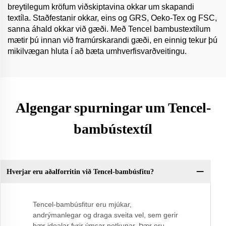
breytilegum kröfum viðskiptavina okkar um skapandi
textíla. Staðfestanir okkar, eins og GRS, Oeko-Tex og FSC,
sanna áhald okkar við gæði. Með Tencel bambustextílum
mætir þú innan við framúrskarandi gæði, en einnig tekur þú
mikilvægan hluta í að bæta umhverfisvarðveitingu.
Algengar spurningar um Tencel-
bambústextíl
Hverjar eru aðalforritin við Tencel-bambúsfitu?
Tencel-bambúsfitur eru mjúkar,
andrýmanlegar og draga sveita vel, sem gerir
þær idealar fyrir ýmsar notkunar. Þær eru