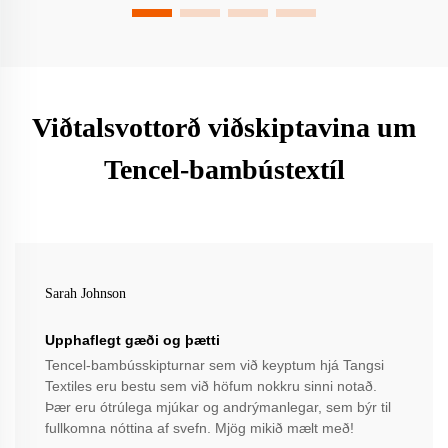
Viðtalsvottorð viðskiptavina um
Tencel-bambústextíl
Sarah Johnson
Upphaflegt gæði og þætti
Tencel-bambússkipturnar sem við keyptum hjá Tangsi
Textiles eru bestu sem við höfum nokkru sinni notað.
Þær eru ótrúlega mjúkar og andrýmanlegar, sem býr til
fullkomna nóttina af svefn. Mjög mikið mælt með!