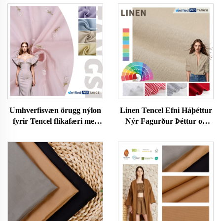
Umhverfisvæn örugg nýlon
Linen Tencel Efni Háþéttur
fyrir Tencel flíkafæri með
Nýr Fagurður Þéttur og
ástreyni fyrir konur í
Heilbrigður Rafmagnslegur
fallegum lit einfaldur stíll
Konur og Karlafatnaður
klæði fyrir stelpur
Efni fyrir Fatnað