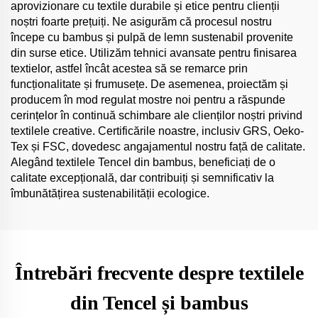
aprovizionare cu textile durabile și etice pentru clienții
noștri foarte prețuiți. Ne asigurăm că procesul nostru
începe cu bambus și pulpă de lemn sustenabil provenite
din surse etice. Utilizăm tehnici avansate pentru finisarea
textielor, astfel încât acestea să se remarce prin
funcționalitate și frumusețe. De asemenea, proiectăm și
producem în mod regulat mostre noi pentru a răspunde
cerințelor în continuă schimbare ale clienților noștri privind
textilele creative. Certificările noastre, inclusiv GRS, Oeko-
Tex și FSC, dovedesc angajamentul nostru față de calitate.
Alegând textilele Tencel din bambus, beneficiați de o
calitate excepțională, dar contribuiți și semnificativ la
îmbunătățirea sustenabilității ecologice.
Întrebări frecvente despre textilele
din Tencel și bambus