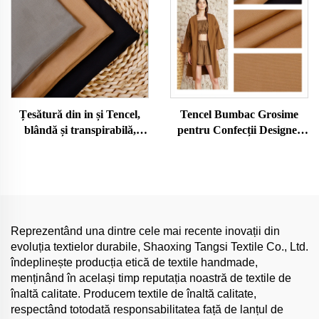
Confecții
Țesătură din in și Tencel,
Tencel Bumbac Grosime
blândă și transpirabilă,
pentru Confecții Designer
ecologică și prietenoasă cu
Țesătură respirabilă și
pielea, pentru haine de
confortabilă Tencel70%
femeie și bărbat, țesătură
Bumbac30%
pentru rochii și
îmbrăcăminte
Reprezentând una dintre cele mai recente inovații din
evoluția textielor durabile, Shaoxing Tangsi Textile Co., Ltd.
îndeplinește producția etică de textile handmade,
menținând în același timp reputația noastră de textile de
înaltă calitate. Producem textile de înaltă calitate,
respectând totodată responsabilitatea față de lanțul de