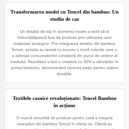
Transformarea modei cu Tencel din bambus: Un
studiu de caz
Un detalișt de top în domeniul modei a dorit să-și
îmbunătățească linia de produse prin utilizarea unor
materiale ecologice. Prin integrarea stofelor din bambus
Tencel, aceștia au lansat cu succes o nouă colecție care s-
a adresat consumatorilor conștienți din punct de vedere al
mediului. Rezultatul a fost o creștere cu 30% a vânzărilor în
primul trimestru, demonstrând cererea pieței pentru opțiuni
durabile.
Textilele casnice revoluționate: Tencel Bamboo
în acțiune
O marcă renumită de produse pentru casă a integrat
cearșafuri din bambus Tencel în oferta sa. Clienții au