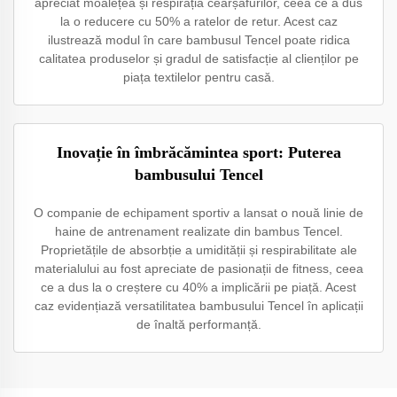
apreciat moalețea și respirația cearșafurilor, ceea ce a dus
la o reducere cu 50% a ratelor de retur. Acest caz
ilustrează modul în care bambusul Tencel poate ridica
calitatea produselor și gradul de satisfacție al clienților pe
piața textilelor pentru casă.
Inovație în îmbrăcămintea sport: Puterea
bambusului Tencel
O companie de echipament sportiv a lansat o nouă linie de
haine de antrenament realizate din bambus Tencel.
Proprietățile de absorbție a umidității și respirabilitate ale
materialului au fost apreciate de pasionații de fitness, ceea
ce a dus la o creștere cu 40% a implicării pe piață. Acest
caz evidențiază versatilitatea bambusului Tencel în aplicații
de înaltă performanță.