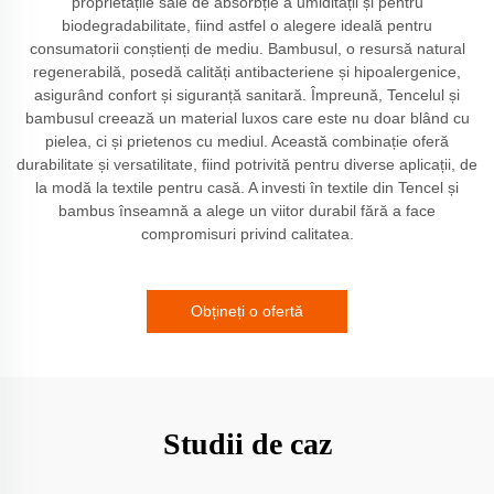
proprietățile sale de absorbție a umidității și pentru
biodegradabilitate, fiind astfel o alegere ideală pentru
consumatorii conștienți de mediu. Bambusul, o resursă natural
regenerabilă, posedă calități antibacteriene și hipoalergenice,
asigurând confort și siguranță sanitară. Împreună, Tencelul și
bambusul creează un material luxos care este nu doar blând cu
pielea, ci și prietenos cu mediul. Această combinație oferă
durabilitate și versatilitate, fiind potrivită pentru diverse aplicații, de
la modă la textile pentru casă. A investi în textile din Tencel și
bambus înseamnă a alege un viitor durabil fără a face
compromisuri privind calitatea.
Obțineți o ofertă
Studii de caz