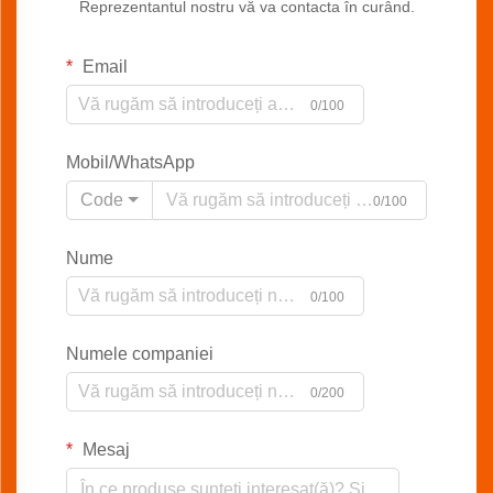
Reprezentantul nostru vă va contacta în curând.
Email
0/100
Mobil/WhatsApp
Code
0/100
Nume
0/100
Numele companiei
0/200
Mesaj