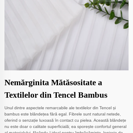
Nemărginita Mătăsositate a
Textilelor din Tencel Bambus
Unul dintre aspectele remarcabile ale textilelor din Tencel și
bambus este blândețea fără egal. Fibrele sunt natural netede,
oferind o senzație luxoasă în contact cu pielea. Această blândețe
nu este doar o calitate superficială; ea sporește confortul general
al materialului, făcându-l ideal pentru îmbrăcăminte, lenjerie de