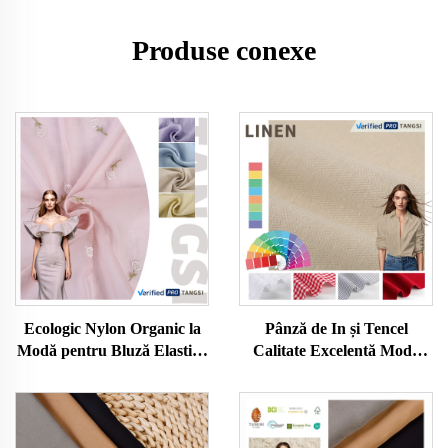
Produse conexe
Ecologic Nylon Organic la
Pânză de In și Tencel
Modă pentru Bluză Elastică
Calitate Excelentă Modă
Tencel împletită pentru
Nouă Transpirabilă și
Femei în Frumos Color
Sănătoasă Material Woven
Solid Model Robe pentru
pentru Haine de Damă și
Fete
Bărbat, Potrivită pentru