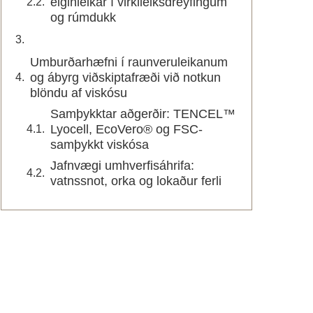
eiginleikar í virkileiksdreyfingum
og rúmdukk
Umburðarhæfni í raunveruleikanum
og ábyrg viðskiptafræði við notkun
blöndu af viskósu
Samþykktar aðgerðir: TENCEL™
Lyocell, EcoVero® og FSC-
samþykkt viskósa
Jafnvægi umhverfisáhrifa:
vatnssnot, orka og lokaður ferli