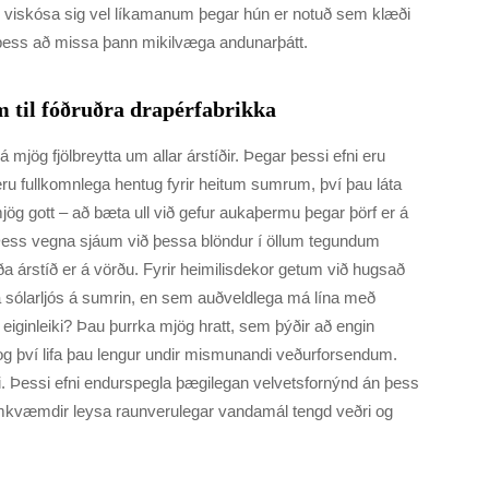
ð viskósa sig vel líkamanum þegar hún er notuð sem klæði
n þess að missa þann mikilvæga andunarþátt.
 til fóðruðra drapérfabrikka
á mjög fjölbreytta um allar árstíðir. Þegar þessi efni eru
 eru fullkomnlega hentug fyrir heitum sumrum, því þau láta
mjög gott – að bæta ull við gefur aukaþermu þegar þörf er á
t. Þess vegna sjáum við þessa blöndur í öllum tegundum
ða árstíð er á vörðu. Fyrir heimilisdekor getum við hugsað
a sólarljós á sumrin, en sem auðveldlega má lína með
iginleiki? Þau þurrka mjög hratt, sem þýðir að engin
g því lifa þau lengur undir mismunandi veðurforsendum.
 Þessi efni endurspegla þægilegan velvetsfornýnd án þess
umkvæmdir leysa raunverulegar vandamál tengd veðri og