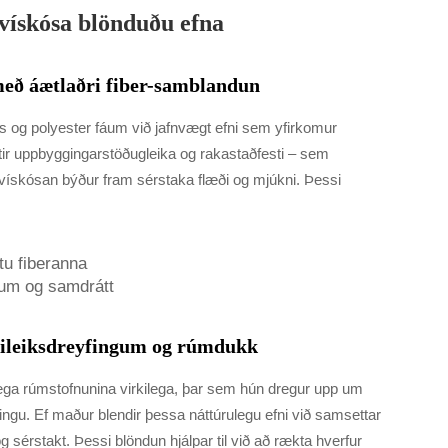
vískósa blönduðu efna
með áætlaðri fiber-samblandun
s og polyester fáum við jafnvægt efni sem yfirkomur
tir uppbyggingarstöðugleika og rakastaðfesti – sem
n vískósan býður fram sérstaka flæði og mjúkni. Þessi
:
tu fiberanna
ðum og samdrátt
rkileiksdreyfingum og rúmdukk
lega rúmstofnunina virkilega, þar sem hún dregur upp um
tingu. Ef maður blendir þessa náttúrulegu efni við samsettar
 sérstakt. Þessi blöndun hjálpar til við að rækta hverfur