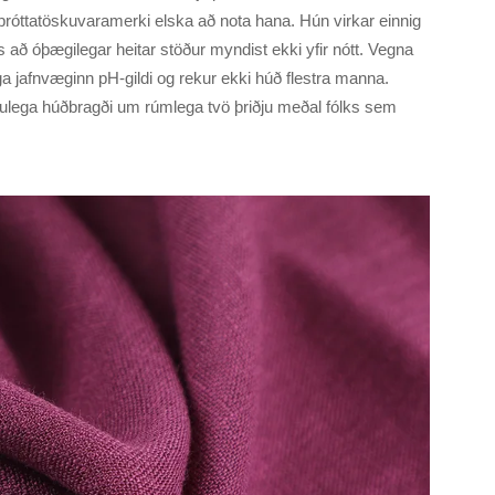
íþróttatöskuvaramerki elska að nota hana. Hún virkar einnig
 að óþægilegar heitar stöður myndist ekki yfir nótt. Vegna
a jafnvæginn pH-gildi og rekur ekki húð flestra manna.
ulega húðbragði um rúmlega tvö þriðju meðal fólks sem