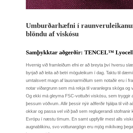
Umburðarhæfni í raunveruleikanum
blöndu af viskósu
Samþykktar aðgerðir: TENCEL™ Lyocell
Hvernig við framleiðum efni er að breyta því hversu slæm
byrjað að leita að betri möguleikum í dag. Taktu til 
umtalsvert magn af lausnarmiðlum sem notaðir eru í fra
notar viðargrunn sem má rekja til varanlegra skóga og 
Og ekki má gleyma FSC-vottuðri viskósu, sem tryggir að 
þessum vöðvum. Allir þessir nýir aðferðir hjálpa til v
okkar og passa vel við það sem reglugerandi stofnanir 
Evrópu í næstu tímum. En samt uppfyllir mest alls visk
augnablikinu, svo vottunargögn eru mjög mikilvæg þegar 