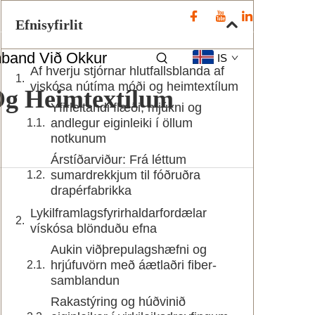
Efnisyfirlit
band Við Okkur
IS
Af hverju stjórnar hlutfallsblanda af
viskósa nútíma móði og heimtextílum
Og Heimtextílum
Yfirleitandi flæði, mjúkni og
andlegur eiginleiki í öllum
notkunum
Árstíðarviður: Frá léttum
sumardrekkjum til fóðruðra
drapérfabrikka
Lykilframlagsfyrirhaldarfordælar
vískósa blönduðu efna
Aukin viðþrepulagshæfni og
hrjúfuvörn með áætlaðri fiber-
samblandun
Rakastýring og húðvinið