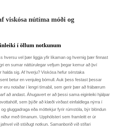
 af viskósa nútíma móði og
ginleiki í öllum notkunum
 hversu vel þær liggja yfir líkaman og hvernig þær finnast
gri en sumar náttúrulegar vefjum þegar kemur að því
 halda sig. Af hverju? Viskósa hefur sérstaka
ósent betur en venjuleg bómull. Auk þess festast þessar
r eru notaðar í lengri tímabil, sem gerir þær að frábærum
þarf að andast. Áhugavert er að þessi sama eiginleiki hjálpar
þvottahólf, sem þýðir að klæði virðast einfaldlega nýrra í
s og gluggadraga eða móttekjur fyrir rúmstóla, býr blöndun
 niður með tímanum. Upphólsterí sem framleitt er úr
 jafnvel við stöðugt notkun. Samanborið við stífari