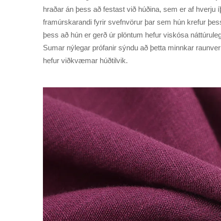
hraðar án þess að festast við húðina, sem er af hverju 
framúrskarandi fyrir svefnvörur þar sem hún krefur þess
þess að hún er gerð úr plöntum hefur viskósa náttúruleg
Sumar nýlegar prófanir sýndu að þetta minnkar raunver
hefur viðkvæmar húðtilvik.