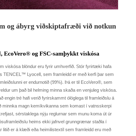
 og ábyrg viðskiptafræði við notkun
, EcoVero® og FSC-samþykkt viskósa
 viskósa blöndur eru fyrir umhverfið. Stór fyrirtæki hafa
dæmis TENCEL™ Lyocell, sem framleidd er með kerfi þar sem
mleiðslunni er endurnotið (99%). Þá er til EcoVero®, sem
veldur um það bil helming minna skaða en venjuleg viskósa.
engin tré hafi verið fyrirskammt ólöglega til framleiðslu á
ið að minnka magn kemíkvikanna sem komast í vatnsskerpi
krefjast, sérstaklega nýju reglurnar sem munu koma út úr
ósuframleiðslu heims ekki jafnvel grunngrænar staðla í
litið er á klæði eða heimilistextíl sem framleidd eru með