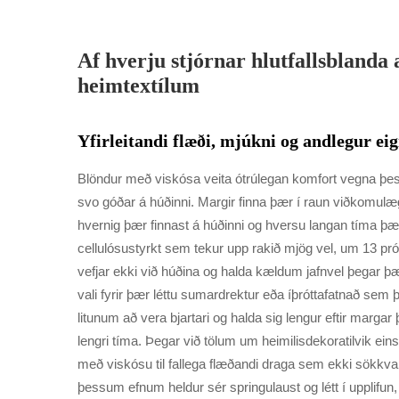
Af hverju stjórnar hlutfallsblanda
heimtextílum
Yfirleitandi flæði, mjúkni og andlegur ei
Blöndur með viskósa veita ótrúlegan komfort vegna þess
svo góðar á húðinni. Margir finna þær í raun viðkomulæ
hvernig þær finnast á húðinni og hversu langan tíma þær
cellulósustyrkt sem tekur upp rakið mjög vel, um 13 pr
vefjar ekki við húðina og halda kældum jafnvel þegar þæ
vali fyrir þær léttu sumardrektur eða íþróttafatnað sem 
litunum að vera bjartari og halda sig lengur eftir margar 
lengri tíma. Þegar við tölum um heimilisdekoratilvik ein
með viskósu til fallega flæðandi draga sem ekki sökkva
þessum efnum heldur sér springulaust og létt í upplifun,