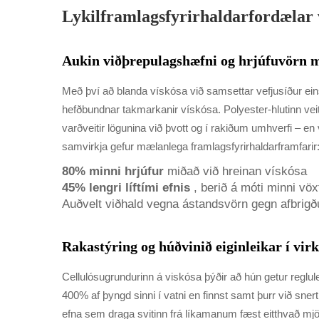
Lykilframlagsfyrirhaldarfordælar 
Aukin viðþrepulagshæfni og hrjúfuvörn 
Með því að blanda vískósa við samsettar vefjusíður ein
hefðbundnar takmarkanir vískósa. Polyester-hlutinn vei
varðveitir lögunina við þvott og í rakiðum umhverfi – e
samvirkja gefur mælanlega framlagsfyrirhaldarframfarir
80% minni hrjúfur
miðað við hreinan vískósa
45% lengri líftími efnis
, berið á móti minni vöx
Auðvelt viðhald vegna ástandsvörn gegn afbrig
Rakastýring og húðvinið eiginleikar í vi
Cellulósugrundurinn á viskósa þýðir að hún getur reglu
400% af þyngd sinni í vatni en finnst samt þurr við sner
efna sem draga svitinn frá líkamanum fæst eitthvað mjög