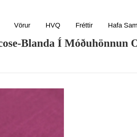
Vörur
HVQ
Fréttir
Hafa Sam
Viscose-Blanda Í Móðuhönnun 