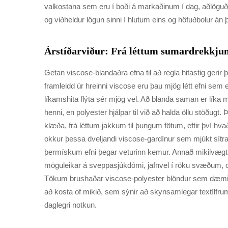
valkostana sem eru í boði á markaðinum í dag, aðlögu
og viðheldur lögun sinni í hlutum eins og höfuðbolur á
Árstíðarviður: Frá léttum sumardrekkjum
Getan viscose-blandaðra efna til að regla hitastig gerir þ
framleidd úr hreinni viscose eru þau mjög létt efni sem
líkamshita flýta sér mjög vel. Að blanda saman er líka 
henni, en polyester hjálpar til við að halda öllu stöðug
klæða, frá léttum jakkum til þungum fötum, eftir því hva
okkur þessa dveljandi viscose-gardínur sem mjúkt sítr
þermískum efni þegar veturinn kemur. Annað mikilvægt e
möguleikar á sveppasjúkdómi, jafnvel í röku svæðum, o
Tökum brushaðar viscose-polyester blöndur sem dæmi.
að kosta of mikið, sem sýnir að skynsamlegar textílfr
daglegri notkun.