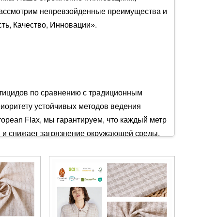
 рассмотрим непревзойденные преимущества и
ь, Качество, Инновации».
стицидов по сравнению с традиционным
риоритету устойчивых методов ведения
opean Flax, мы гарантируем, что каждый метр
 и снижает загрязнение окружающей среды,
льным для теплого климата и активного
ьном ношении. Его терморегулирующие
льзовании в течение всего года.