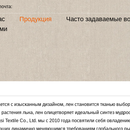
почта:
ас
Продукция
Часто задаваемые в
ами
ается с изысканным дизайном, лен становится тканью выбора 
о растения льна, лен олицетворяет идеальный синтез мудро
i Textile Co., Ltd. мы с 2010 года посвятили себя овладен
ающих динамично меняющимся требованиям глобального ры