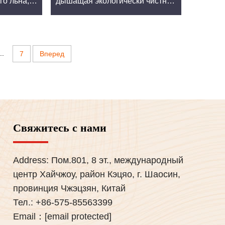
го льна,
дышащая экологически чистная
и. Он одинаково хорошо подходит для
жей,
ткань для платьев женщин и
кань для
мужчин, ткань по
монстрирует его адаптируемость в различных
ьев
индивидуальному заказу для
одежды
..
7
Вперед
 замкнутым циклом минимизируют отходы.
производства.
Свяжитесь с нами
с дизайнерами, брендами и производителями.
Address: Пом.801, 8 эт., международный
центр Хайчжоу, район Кэцяо, г. Шаосин,
провинция Чжэцзян, Китай
Тел.:
+86-575-85563399
Email：
[email protected]
ты.