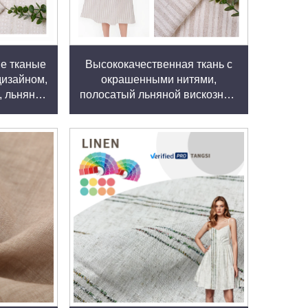
льного ухода для сохранения аккуратного
ые тканые
Высококачественная ткань с
ошо впитывать красители и обеспечивать
дизайном,
окрашенными нитями,
 льняно-
полосатый льняной вискозный
нь для
материал для одежды женщин
риды льна и конопли, а также технические
 что мы сможем удовлетворить конкретные
 качество и возможность индивидуальных