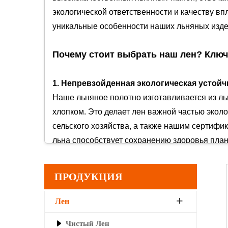
экологической ответственности и качеству 
уникальные особенности наших льняных изде
Почему стоит выбрать наш лен? Клю
1. Непревзойденная экологическая устой
Наше льняное полотно изготавливается из л
хлопком. Это делает лен важной частью экол
сельского хозяйства, а также нашим сертифик
льна способствует сохранению здоровья пла
что соответствует нашей миссии по продвиж
ПРОДУКЦИЯ
2. Высокая воздухопроницаемость и ком
Естественные полые волокна льна обеспечива
Лен
образа жизни. Лен эффективно отводит влагу
Чистый Лен
свойства позволяют оставаться прохладным л