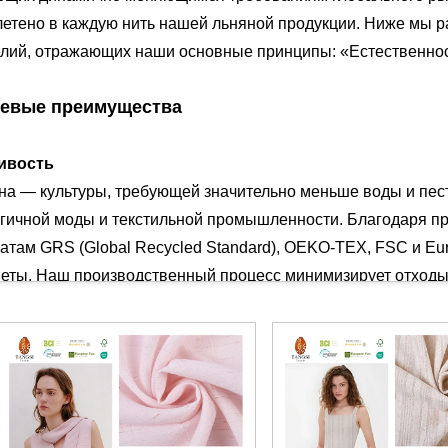
вплетено в каждую нить нашей льняной продукции. Ниже мы
лий, отражающих наши основные принципы: «Естественност
чевые преимущества
чивость
ьна — культуры, требующей значительно меньше воды и пе
огичной моды и текстильной промышленности. Благодаря п
атам GRS (Global Recycled Standard), OEKO-TEX, FSC и Eur
неты. Наш производственный процесс минимизирует отходы
ению экологичных текстильных материалов.
форт
ют превосходную циркуляцию воздуха, что делает его идеа
 от тела, обеспечивая сухость и комфорт даже при длител
етом и теплым зимой, что делает его универсальным в испо