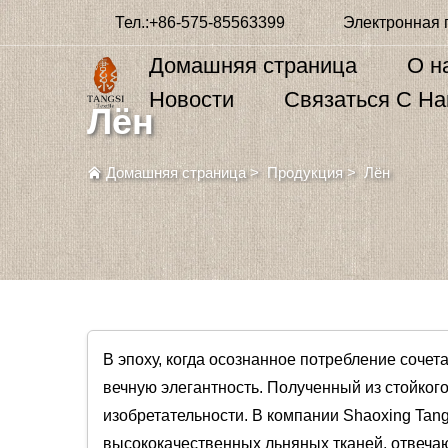
Тел.:
+86-575-85563399
Электронная 
Домашняя страница
О н
Новости
Связаться С Н
Лён
Домашняя страница
>
Продукция
>
Лён
В эпоху, когда осознанное потребление сочет
вечную элегантность. Полученный из стойког
изобретательности. В компании Shaoxing Tangs
высококачественных льняных тканей, отвеч