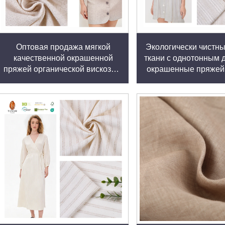
сть
образованию складок и отталкиванию пятен, требуя минима
Оптовая продажа мягкой
Экологически чистн
 идеальным для активного образа жизни, а способность хор
качественной окрашенной
ткани с однотонным 
оту.
пряжей органической вискозно-
окрашенные пряжей,
льняной смесовой ткани для
полиэстеровая тка
одежды
одежды
 включая чистый лен, смесовые льно-хлопковые ткани, гиб
ональных характеристик. Такое разнообразие гарантирует,
— от модельеров до ценителей домашнего декора.
нца
 прядения, ткачества и отделки — гарантирует стабильное