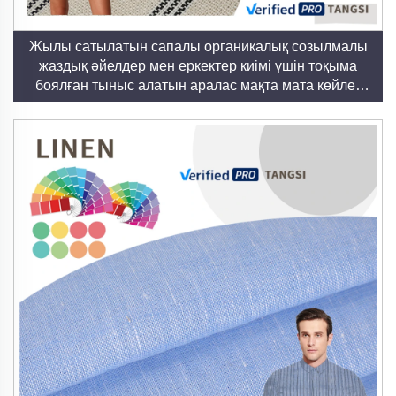
Жылы сатылатын сапалы органикалық созылмалы
жаздық әйелдер мен еркектер киімі үшін тоқыма
боялған тыныс алатын аралас мақта мата көйлек
үшін