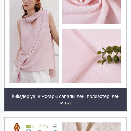
Біздің зығыр матамыз кәдімгі мақтаға қарағанда
едәуір аз су мен пестицидтерді талап ететін зығыр
өсімдігінен жасалады. Бұл зығырды экологиялық
таза пәтерлер мен мата өнеркәсібінің негізгі
элементіне айналдырады. Тұрақты
ауылшаруашылығын жүргізу тәсілдерін басымдық
ретінде қабылдап және GRS (Global Recycled
Standard), OEKO-TEX, FSC және European Flax
сертификаттарын пайдалана отырып, әрбір метр
мата Жер шары үшін тиімді ықпал ететініне
кепілдік береміз. Біздің өндіру процесіміз
қалдықтарды азайтады және қоршаған ортаны
Киімдер үшін жоғары сапалы лен, полиэстер, лен
ластауды төмендетеді, біз жасыл мата өнеркәсібін
мата
дамыту мақсатында қадам жасаймыз.
2. ҰҒАМЫ ЖОҒАРЫ ДАМАТТАЛУЫ МЕН