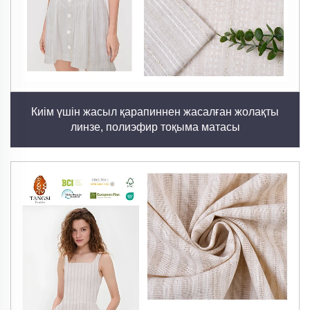
көрсету үшін қапталған техникалық мата өнімдерін
қоса алғанда, әртүрлі мата түрлерін ұсынамыз. Бұл
әртүрлілік біздің әлемдегі клиенттеріміздің, сондай-
ақ мода дизайнерлері мен үй жиһазын
жақтырушылардың нақты сұраныстарын
орындауға кепілдік береді.
Киім үшін жасыл қарапиннен жасалған жолақты
линзе, полиэфир тоқыма матасы
2. Өндірістің барлық кезеңін бақылау
Матаны басу, тоқу және аяқтау сияқты өндірістің
барлық сатыларына қатысу сапаның тұрақтылығы
мен баптау опцияларын қамтамасыз етеді. Бұл
тікелей интеграция арқылы біз нарықтағы дамуға
жылдам бейімделе аламыз және
ыңғайластырылған шешімдер әкелеміз.
3. Инновациялар мен ыңғайлау