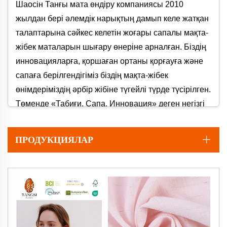
Шаосін Танғы мата өндіру компаниясы 2010
жылдан бері әлемдік нарықтың дамып келе жатқан
талаптарына сәйкес келетін жоғары сапалы мақта-
жібек маталарын шығару өнеріне арналған. Біздің
инновацияларға, қоршаған ортаны қорғауға және
сапаға берілгендігіміз біздің мақта-жібек
өнімдеріміздің әрбір жібіне түгейлі түрде түсірілген.
Төменде «Табиғи, Сапа, Инновация» деген негізгі
ұстанымдарымызды білдіретін біздің мақта-жібек
ұсыныстарымыздың ерекше артықшылықтары мен
ПРОДУКЦИЯЛАР
ерекшеліктері қарастырылған.
Неліктен Біздің Мақта-Жібеңді Тандау
Керек? Негізгі Артықшылықтар
1. Өлшеусіз Қоршаған Ортаны Қорғау