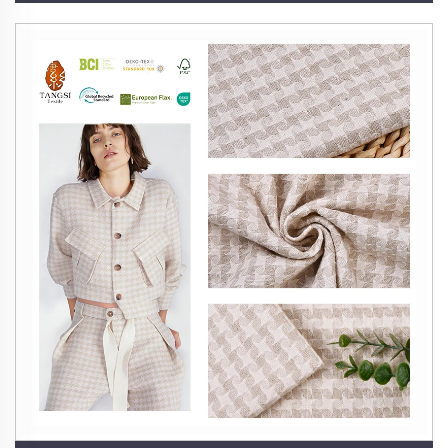
сақтайды. Бұл тұрақтылық ұзақ мерзімді
құндылыққа айналады, жиі ауыстырудың
қажеттілігін азайтады және тұйық экономиканы
қолдайды. Матаның беріктігі мен тұрақтылығы ең
жоғары стандарттарға сай келетіндей етіп, біздің
сапа бақылауымыз жіп иіруден бастап өңдеуге
дейінгі барлық процесстерді қамтиды.
4. Гипоаллергенді және теріге дұрыс әсер
ететін
Зығырдың табиғи түрде тегіс және тыныс алатын
талшықтары бактерияларға, кенелер мен құрттарға
тұрақты, сезімтал тері немесе аллергиясы бар
адамдар үшін өте жақсы таңдау болып табылады.
Оның тән етіп тән болатын бактерияға қарсы
қасиеттері өнімдердің тазалығы мен иіссіздігін