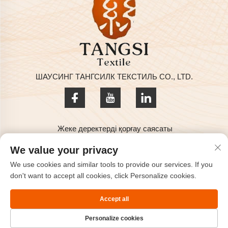
ШАУСИНГ ТАНГСИЛК ТЕКСТИЛЬ СО., LTD.
Жеке деректерді қорғау саясаты
© 2025 SHAOXING TANGSILK TEXTILE CO.,LTD Құқықтары
We value your privacy
қорғалған
We use cookies and similar tools to provide our services. If you
Бізге хабарласыңыз
don't want to accept all cookies, click Personalize cookies.
Address: Rm801, 8F, Хайчжоу Халықаралық, Кэяо, Шаосінг,
Accept all
Чжэцзян, Қытай.
Personalize cookies
Тел:
+86-575-85563399