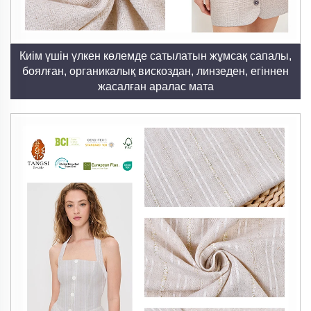
6. Төмендегі қызмет көрсету мен ыңғайлылық
Зығыр табиғи тұрғыдан қаттылыққа төзімді және
Киім үшін үлкен көлемде сатылатын жұмсақ сапалы,
бояуға төзімді болып келеді, оның жақсы күйін
боялған, органикалық вискоздан, линзеден, егіннен
сақтау үшін аз ғана қызмет көрсету қажет. Бұл
жасалған аралас мата
ыңғайлылық оны күнделікті өмірде пайдалануға
ыңғайлы етеді, сонымен қатар бояу мен баспадағы
қарқынды түстерді сақтау қабілеті тұрақты
әсемдікке әкеледі.
Біздің зығыр өнімдеріміздің ерекшеліктері
1. Өнімдер тобының кеңдігі
Біз жүннен таза матадан, жүн-мақта қоспасынан,
жүн-кенеп гибридтерінен және қосымша қызмет