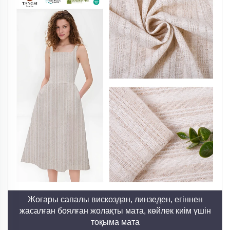
ЫҢҒАЙЛЫҚ
Зығырдың табиғи талшықтары аса жақсы ауа
алмасуын қамтамасыз етіп, ыстық климат және
белсенді өмір сүру салты үшін идеалды болып
табылады. Ол денеден ылғалды тиімді түрде
жұтады, сонымен қатар ұзақ киіп жүрген кезде
құрғақтық пен ыңғайлылықты қамтамасыз етеді.
Бұл термореттеу қасиеті зығырдың жазда
салқындатып, қыста жылытып тұруын қамтамасыз
етеді, демек, жылдың барлығына арналған
көпфункционалдылықты ұсынады.
3. Өте беріктілік пен ұзақ мерзімділік
Зығыр мата жасанды матадан өзгеше, әр жуған
Жоғары сапалы вискоздан, линзеден, егіннен
сайын жұмсақ және мықты болып келеді, бірнеше
жасалған боялған жолақты мата, көйлек киім үшін
жыл бойы өзінің бүтіндігі мен сырт келбетін
тоқыма мата