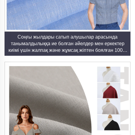
Соңғы жылдары сатып алушылар арасында
танымалдылыққа ие болған әйелдер мен еркектер
киімі үшін жалпақ және жұмсақ жіптен боялған 100%
таза зығырдан тоқылған мата, көйлектер мен
көйлектер үшін