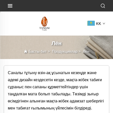
KK
Лён
Басты бет
>
Продукциялар
>
Лён
Саналы тұтыну өзін-ақ ұсынатын кезеңде және
әдемі дизайн кездесетін кезде, мақта-жібек табиғи
сұраныс пен сапаны құрметтейтіндер үшін
таңдалған мата болып табылады. Төзімді зығыр
өсімдігінен алынған мақта-жібек адамзат шеберлігі
мен табиғат ғылымының үйлесімін білдіреді.