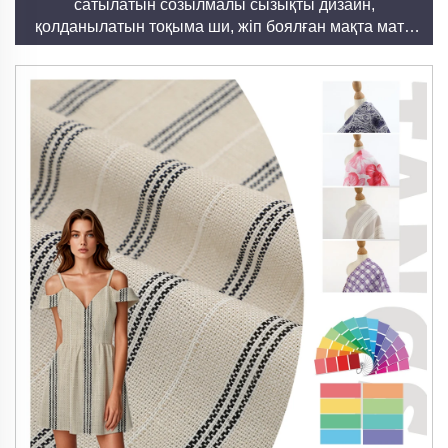
сатылатын созылмалы сызықты дизайн,
Инновациялық
қолданылатын тоқыма ши, жіп боялған мақта мата
Шаосін Танғы мата заводында қарасан табиғаттың
киім үшін
сыйлары мен адамның шығармашылығының
үйлесуін білдіретін өнім деп есептейміз. Біздің
мәлдеулеріміз әртүрлі дизайнерлерді, брендтерді
және әсемдік, тұрақтылық пен өнімділікті бірдей
дәрежеде іздейтін тұтынушыларды
қанағаттандыру үшін жасалынған. Біздің қарасан
мәлдеуімізді таңдау арқылы сіз тарихи дәстүрлерді
сақтай отырып, болашаққа бағыт бере алатын,
шынайы әсемдік пен жауапкершілікті жаңа
ақпараттың куәгері боласыз.