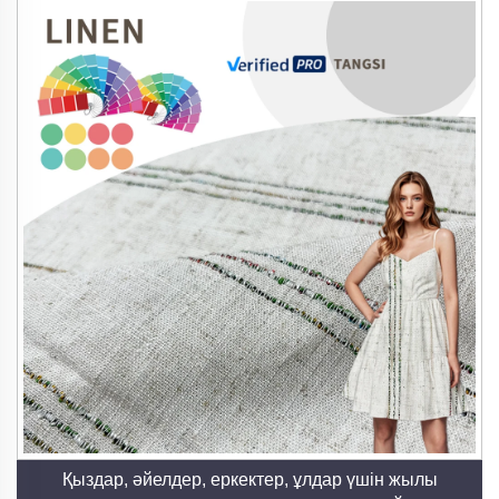
Бірге жұмыс істей отырып, тұрақты мата
өнеркәсібінің болашағын дамытуға тырысамыз.
Біздің зығыр мата қолданулары
- Мода: Көйлектер, нательные маңдайлар,
костюмдер және маусымдық коллекциялар.
- Үй мата бұйымдары: Төсек жайғыштар, шторалар,
жастықтар және үстел жабдықтауыштары.
- Техникалық қолданулар: Өндірістік орындық
жабдықтаулар, қоршаған ортаны қорғайтын және
суретшілердің таспалары.
- Аралас инновациялар: Орманбамбукпен,
Тенселмен және қайта өңделген материалдармен
қосылып, қызмет көрсету мүмкіндіктерін арттыру.
Біздің уәде: Табиғи, Сапалы,
Қыздар, әйелдер, еркектер, ұлдар үшін жылы