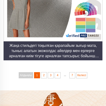
Жаңа стильдегі тоқылған қарапайым зығыр мата,
тыныс алатын экожолдас әйелдер мен ерлерге
арналған киім тігуге арналған тапсырыс бойынша
дайындалатын көйлек матасы
...
Алдыңғы
1
2
3
4
7
Келесі