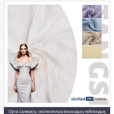
районда тамаша тыныс алу қабілеті мен
ылғалдылықты тартып алу қасиеттері бар.
Талшықтың табиғи целлюлозалық құрамы ауаның
айналуына жол ашады және ылғалды тиімді
сіңіреді, әртүрлі климаттық жағдайларда
ыңғайлылықты қамтамасыз етеді. Бұл біздің район
мата түрлерін жылы киімдер үшін де, сонымен
қатар басқа мақсаттар үшін де қолдануға болады.
3. Қоршаған ортаны қорғау тұрақтылығы
Біздің алындарымызды өндіруде сертификатталған
тұрақты ағаш қағаз көздерін және қоршаған
ортаның әсерін азайтатын тұйықталған өндіріс
процесстерін қолданамыз. Біздің GRS (Global
Recycled Standard) және OEKO-TEX
сертификаттары біздің алын мата түрлерінің қатаң
экологиялық және қауіпсіздік стандарттарына
Орта салмақты экологиялық вискоздың нейлондық