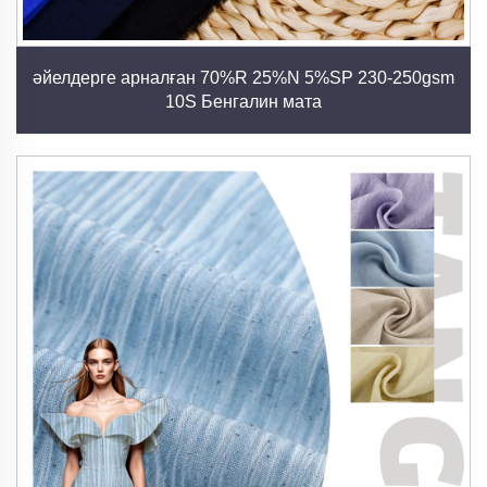
5. Бояуға өте жақсы сіңірілу қабілеті
Алын талшықтары бояуларды өте жақсы сіңіреді,
нәтижесінде бірнеше рет жуғаннан кейін де өз
әйелдерге арналған 70%R 25%N 5%SP 230-250gsm
қарқындылығын сақтайтын әуезді, бай түстер
10S Бенгалин мата
пайда болады. Бұл сипаттама сәнде және
безендіру қолдануларында күрделі өрнектер мен
тамаша түс нұсқаларын жасауға мүмкіндік береді.
6. Биологиялық ыдырайтын және қоршаған
ортаға деген саналылық
Целлюлоза негізіндегі талшық ретінде вискоздың
толық биологиялық ыдырауы және компосттау
мүмкіндігі бар, бұл текстиль қалдықтарының әсерін
азайта отырып, шеңберлік экономика
принциптеріне сәйкес келеді.