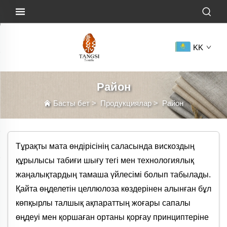
KK
Район
Басты бет
>
Продукциялар
>
Район
Тұрақты мата өндірісінің саласында вискоздың
құрылысы табиғи шығу тегі мен технологиялық
жаңалықтардың тамаша үйлесімі болып табылады.
Қайта өңделетін целлюлоза көздерінен алынған бұл
көпқырлы талшық ақпараттың жоғары сапалы
өңдеуі мен қоршаған ортаны қорғау принциптеріне