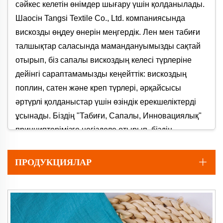
сәйкес келетін өнімдер шығару үшін қолданылады.
Шаосін Tangsi Textile Co., Ltd. компаниясында
вискозды өңдеу өнерін меңгердік. Лен мен табиғи
талшықтар саласында мамандануымызды сақтай
отырып, біз сапалы вискоздың келесі түрлеріне
дейінгі сараптамамызды кеңейттік: вискоздың
поплин, сатен және креп түрлері, әрқайсысы
әртүрлі қолданыстар үшін өзіндік ерекшеліктерді
ұсынады. Біздің "Табиғи, Сапалы, Инновациялық"
принциптерімізге негізделе отырып, біздің
вискозды коллекцияларымыз тұрақты үстемдікке
деген біздің атап айтқанда ұмтылысымызды
ПРОДУКЦИЯЛАР
бейнелейді.
Неліктен Біздің Вискозды
Маталарымызды Тандау Керек? Негізгі