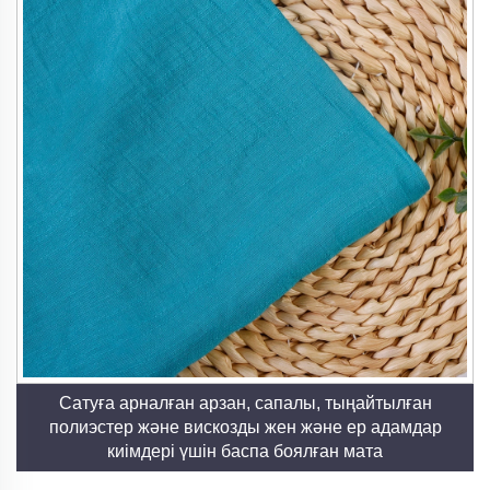
Артықшылықтар
1. Ұтқыр құлауы мен Жұмсақтық
Райондық маталар табиғи жібекке тең келетін
тамаша ақпараттылық ұсынады, оларды ағынды
киімдер мен әсем үй мата өнімдері үшін идеалды
етіп жасайды. Районның табиғи жұмсақтығы теріге
қайта келтірілмейтін ыңғайлылық береді, ал оның
тегіс беті өнімнің жоғары сапалы эстетикасына
әкеледі. Біздің Rayon Satin түрінде әсіресе сәулетті
жаңа жобалауларды арттыратын сәнді жылтырлық
ұсынады.
Сатуға арналған арзан, сапалы, тыңайтылған
2. Тыныс алу қабілеті мен ылғалдылықты
полиэстер және вискозды жен және ер адамдар
басқару
киімдері үшін баспа боялған мата
Олардың жібек тәрізді көрінісіне қарамастан,