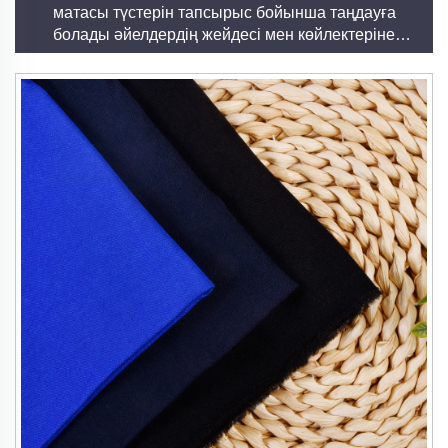
сәйкес келетінін және жауапкершілікті сән мен
матасы түстерін тапсырыс бойынша таңдауға
болады әйелдердің жейдесі мен көйлектеріне
мата өндірісін қолдайтынын қамтамасыз етеді.
арналған жіңішке тоқыма техникасы
4. Дизайн қолдануларындағы көпшілдік
Алын әртүрлі тоқулар мен аяқтау процесстеріне
әдемі түрде бейімделеді:
- Алын Поплин: Құрылымды киімдер мен үй
безендіру үшін жарамды нақты, жылтыр мәтін
ұсынады
- Алын Сатен: Кешкі киімдер мен жоғары сортты
төсек жасауға ыңғайлы, сәнгі жылтыр беткей
ұсынады
- Алын Крепе: Дизайндарға тереңдік пен
қызығушылық қосатын ерекше бұралған мәтіннен
тұрады