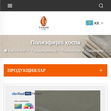
KK
Полиэфирлі қоспа
Басты бет
>
Продукциялар
>
Полиэстер
>
Полиэфирлі қоспа
ПРОДУКЦИЯЛАР