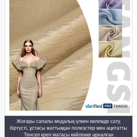
Жоғары сапалы модалық үлкен көлемде сату,
біртүсті, ұстасы жаттыққан полиэстер мен ацетатты
Тенсел креп матасы көйлекке арналған