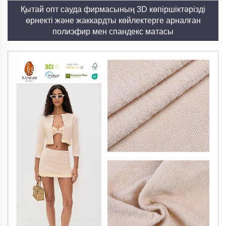
Қытай опт сауда фирмасының 3D көпіршіктәрізді
өрнекті және жаккардты көйлектерге арналған
полиэфир мен спандекс матасы