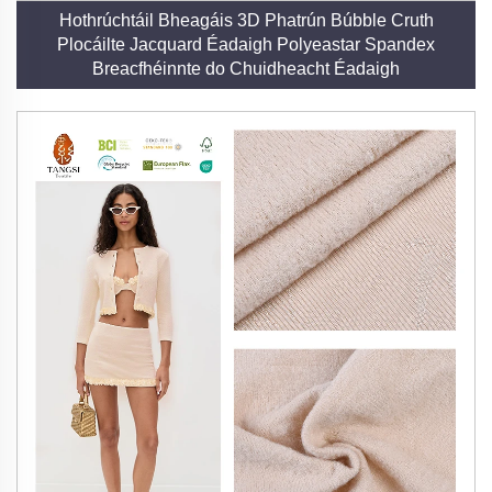
Hothrúchtáil Bheagáis 3D Phatrún Búbble Cruth
Plocáilte Jacquard Éadaigh Polyeastar Spandex
Breacfhéinnte do Chuidheacht Éadaigh