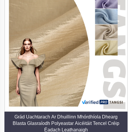
Grád Uachtarach Ar Dhuillinn Mhórdhíola Dhearg
Blasta Glasraíodh Polyeastar Aicéitáit Tencel Créip
Éadach Leathanaigh