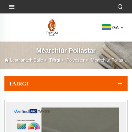
GA
Méarchlúr Poliastar
Leathanach Baile
>
Táirgí
>
Polyester
>
Méarchlúr Poliastar
TÁIRGÍ