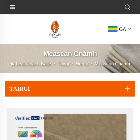
GA
Meascán Cnámh
Leathanach Baile
>
Táirgí
>
Hemp
>
Meascán Cnámh
TÁIRGÍ