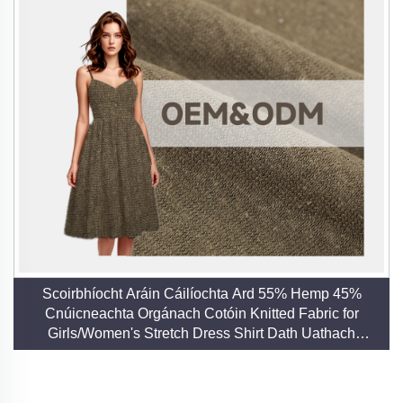
Scoirbhíocht Aráin Cáilíochta Ard 55% Hemp 45%
Cnúicneachta Orgánach Cotóin Knitted Fabric for
Girls/Women's Stretch Dress Shirt Dath Uathach
Táirgeachtaoir Díreach