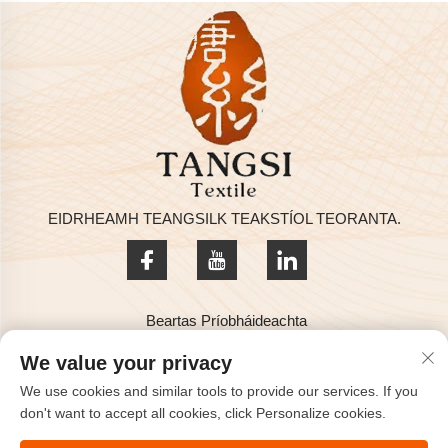
EIDRHEAMH TEANGSILK TEAKSTÍOL TEORANTA.
Beartas Príobháideachta
Ceartú Sgríbhinn © 2025 ag EIDRHEAMH TEANGSILK
We value your privacy
TEAKSTÍOL TEORANTA
We use cookies and similar tools to provide our services. If you
Teasainn Linn
don't want to accept all cookies, click Personalize cookies.