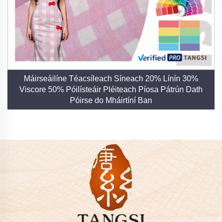
Máirseáilíne Téacsíleach Síneach 20% Línín 30%
Viscore 50% Póilísteáir Pléiteach Píosa Pátrún Dath
Póirse do Mháirtíní Ban