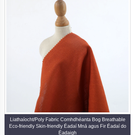
Liathaíocht/Poly Fabric Comhdhéanta Bog Breathable
Eco-friendly Skin-friendly Éadaí Mná agus Fir Éadaí do
Éadaigh