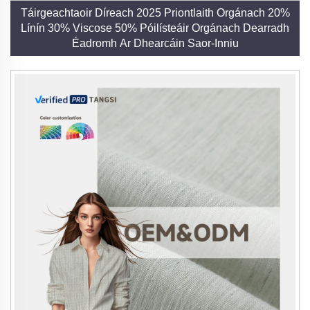
Táirgeachtaoir Díreach 2025 Priontlaith Orgánach 20%
Línín 30% Viscose 50% Póilísteáir Orgánach Dearradh
Éadromh Ar Dhearcáin Saor-Inniu