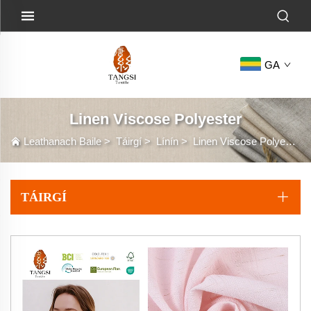
GA
Linen Viscose Polyester
Leathanach Baile
>
Táirgí
>
Línín
>
Linen Viscose Polyester
TÁIRGÍ