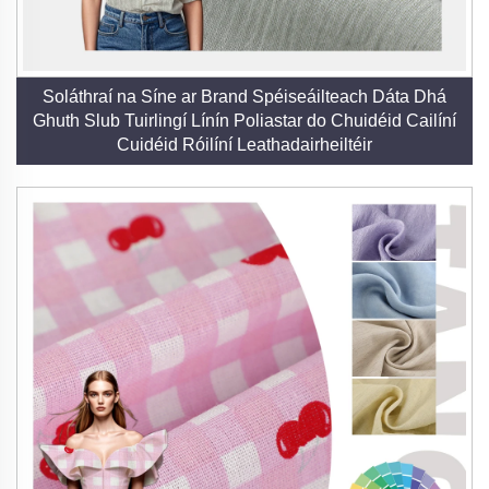
Soláthraí na Síne ar Brand Spéiseáilteach Dáta Dhá
Ghuth Slub Tuirlingí Línín Poliastar do Chuidéid Cailíní
Cuidéid Róilíní Leathadairheiltéir