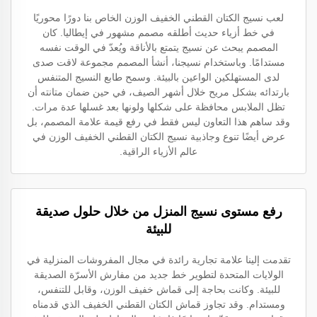
لعب نسيج الكتان القطني الخفيف الوزن الخاص بنا دورًا محوريًا
في خط أزياء حديث أطلقه مصمم مشهور في إيطاليا. كان
المصمم يبحث عن نسيج يتمتع بالأناقة ويُعدّ في الوقت نفسه
مستدامًا. وباستخدام نسيجنا، أنشأ المصمم مجموعة لاقت صدى
لدى المستهلكين الواعين بالبيئة. وسمح طابع النسيج المتنفس
بارتدائه بشكل مريح خلال أشهر الصيف، في حين ضمان متانته أن
تظل الملابس محافظة على شكلها ولونها بعد غسلها عدة مرات.
وقد ساهم هذا التعاون ليس فقط في رفع قيمة علامة المصمم، بل
عرض أيضًا تنوع وجاذبية نسيج الكتان القطني الخفيف الوزن في
عالم الأزياء الراقية.
رفع مستوى نسيج المنزل من خلال حلول صديقة
للبيئة
تقدمت إلينا علامة تجارية رائدة في مجال المفروشات المنزلية في
الولايات المتحدة لتطوير خط جديد من مفارش الأسرّة الصديقة
للبيئة. وكانت بحاجة إلى قماش خفيف الوزن، وقابل للتنفس،
ومستدام. وقد تجاوز قماش الكتان القطني الخفيف الذي قدمناه