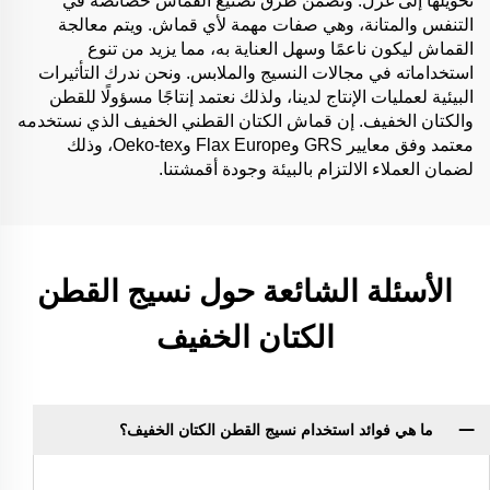
تحويلها إلى غزل. وتضمن طرق تصنيع القماش خصائصه في
التنفس والمتانة، وهي صفات مهمة لأي قماش. ويتم معالجة
القماش ليكون ناعمًا وسهل العناية به، مما يزيد من تنوع
استخداماته في مجالات النسيج والملابس. ونحن ندرك التأثيرات
البيئية لعمليات الإنتاج لدينا، ولذلك نعتمد إنتاجًا مسؤولًا للقطن
والكتان الخفيف. إن قماش الكتان القطني الخفيف الذي نستخدمه
معتمد وفق معايير GRS وFlax Europe وOeko-tex، وذلك
لضمان العملاء الالتزام بالبيئة وجودة أقمشتنا.
الأسئلة الشائعة حول نسيج القطن
الكتان الخفيف
ما هي فوائد استخدام نسيج القطن الكتان الخفيف؟