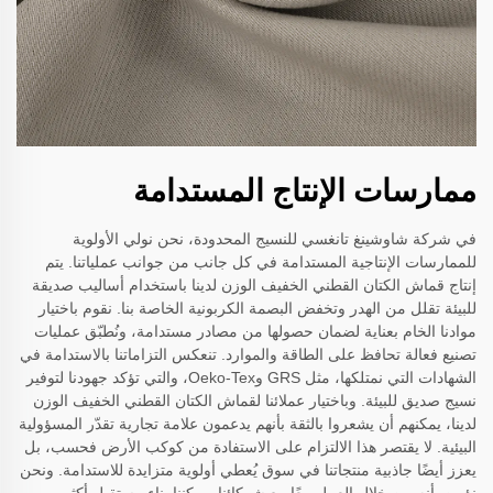
ممارسات الإنتاج المستدامة
في شركة شاوشينغ تانغسي للنسيج المحدودة، نحن نولي الأولوية
للممارسات الإنتاجية المستدامة في كل جانب من جوانب عملياتنا. يتم
إنتاج قماش الكتان القطني الخفيف الوزن لدينا باستخدام أساليب صديقة
للبيئة تقلل من الهدر وتخفض البصمة الكربونية الخاصة بنا. نقوم باختيار
موادنا الخام بعناية لضمان حصولها من مصادر مستدامة، ونُطبّق عمليات
تصنيع فعالة تحافظ على الطاقة والموارد. تنعكس التزاماتنا بالاستدامة في
الشهادات التي نمتلكها، مثل GRS وOeko-Tex، والتي تؤكد جهودنا لتوفير
نسيج صديق للبيئة. وباختيار عملائنا لقماش الكتان القطني الخفيف الوزن
لدينا، يمكنهم أن يشعروا بالثقة بأنهم يدعمون علامة تجارية تقدّر المسؤولية
البيئية. لا يقتصر هذا الالتزام على الاستفادة من كوكب الأرض فحسب، بل
يعزز أيضًا جاذبية منتجاتنا في سوق يُعطي أولوية متزايدة للاستدامة. ونحن