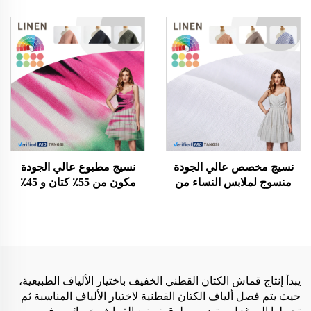
عضوي ومطاطي، مجدول
المطاطي مباشر من المصنع
لأسلوب ملابس عصري
لملابس البنات قماش نسيج
للفساتين، نسيج كتان
عادي لقميص فستان أزياء
قماش كتان صناعي
نسيج مخصص عالي الجودة
نسيج مطبوع عالي الجودة
منسوج لملابس النساء من
مكون من 55٪ كتان و 45٪
القطن العضوي أحادي
فيسكوز، نسيج قطني مطاطي
القماش فستان وملابس
عضوي لفساتين البنات -
للفتيات قماش كتان
مبيعات ساخنة
يبدأ إنتاج قماش الكتان القطني الخفيف باختيار الألياف الطبيعية،
حيث يتم فصل ألياف الكتان القطنية لاختيار الألياف المناسبة ثم