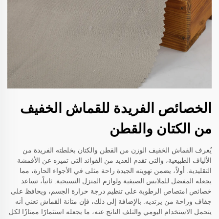
الخصائص الفريدة للقماش الخفيف
من الكتان والقطن
يُعرف القماش الخفيف الوزن من القطن والكتان بخلطته الفريدة من
الألياف الطبيعية، والتي تقدم العديد من الفوائد التي تميزه عن الأقمشة
التقليدية. أولاً، يضمن تهويته الجيدة راحة مثلى في الأجواء الحارة، مما
يجعله المفضل للملابس الصيفية ولوازم المنزل النسيجية. ثانياً، تساعد
خصائص امتصاص الرطوبة على تنظيم درجة حرارة الجسم، ويحافظ على
جفاف وراحة من يرتديه. بالإضافة إلى ذلك، فإن متانة القماش تعني أنه
يتحمل الاستخدام اليومي والتلف الناتج عنه، ما يجعله استثمارًا ممتازًا لكل