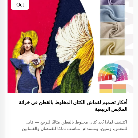
Oct
أفكار تصميم لقماش الكتان المخلوط بالقطن في خزانة
الملابس الربيعية
اكتشف لماذا يُعد كتان مخلوط بالقطن مثاليًا للربيع — قابل
للتنفس، ومتين، ومستدام. مناسب تمامًا للقمصان والفساتين
والسراويل. استكشف الآن تصاميم أنيقة وصديقة للبيئة.