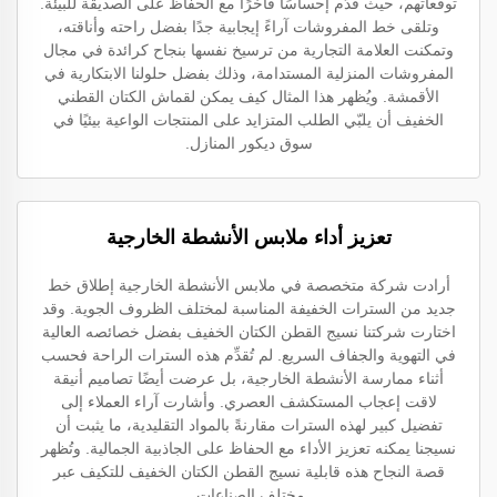
توقعاتهم، حيث قدّم إحساسًا فاخرًا مع الحفاظ على الصديقة للبيئة.
وتلقى خط المفروشات آراءً إيجابية جدًا بفضل راحته وأناقته،
وتمكنت العلامة التجارية من ترسيخ نفسها بنجاح كرائدة في مجال
المفروشات المنزلية المستدامة، وذلك بفضل حلولنا الابتكارية في
الأقمشة. ويُظهر هذا المثال كيف يمكن لقماش الكتان القطني
الخفيف أن يلبّي الطلب المتزايد على المنتجات الواعية بيئيًا في
سوق ديكور المنازل.
تعزيز أداء ملابس الأنشطة الخارجية
أرادت شركة متخصصة في ملابس الأنشطة الخارجية إطلاق خط
جديد من السترات الخفيفة المناسبة لمختلف الظروف الجوية. وقد
اختارت شركتنا نسيج القطن الكتان الخفيف بفضل خصائصه العالية
في التهوية والجفاف السريع. لم تُقدِّم هذه السترات الراحة فحسب
أثناء ممارسة الأنشطة الخارجية، بل عرضت أيضًا تصاميم أنيقة
لاقت إعجاب المستكشف العصري. وأشارت آراء العملاء إلى
تفضيل كبير لهذه السترات مقارنةً بالمواد التقليدية، ما يثبت أن
نسيجنا يمكنه تعزيز الأداء مع الحفاظ على الجاذبية الجمالية. وتُظهر
قصة النجاح هذه قابلية نسيج القطن الكتان الخفيف للتكيف عبر
مختلف الصناعات.