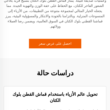
وعمليات صديقة للبيئة. يمتاز قماش القطن بلوك الكتان بنسيج فريد يحاكي
الشعور الفاخر للكتان، مع الحفاظ على خفة الوزن والتهوية الجيدة. مما
يجعله الخيار المثالي لمجموعة متنوعة من التطبيقات، من الأزياء إلى
المنسوجات المنزلية. وبالتزامنا بالجودة والابتكار والمسؤولية البيئية، يبرز
قماشنا القطني بلوك الكتان في السوق العالمية، ويضمن رضا العملاء
وولائهم.
احصل على عرض سعر
دراسات حالة
تحويل عالم الأزياء باستخدام قماش القطن بلوك
الكتان