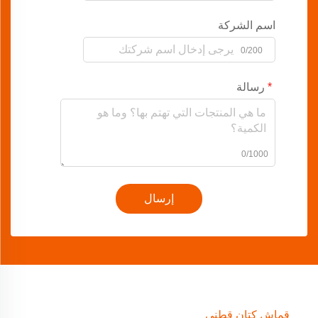
اسم الشركة
0/200
رسالة
0/1000
إرسال
قماش كتان قطني