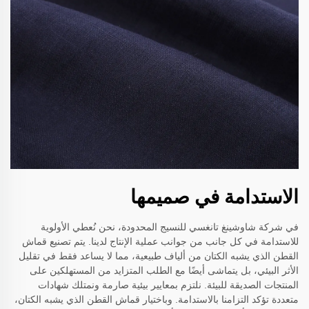
الاستدامة في صميمها
في شركة شاوشينغ تانغسي للنسيج المحدودة، نحن نُعطي الأولوية
للاستدامة في كل جانب من جوانب عملية الإنتاج لدينا. يتم تصنيع قماش
القطن الذي يشبه الكتان من ألياف طبيعية، مما لا يساعد فقط في تقليل
الأثر البيئي، بل يتماشى أيضًا مع الطلب المتزايد من المستهلكين على
المنتجات الصديقة للبيئة. نلتزم بمعايير بيئية صارمة ونمتلك شهادات
متعددة تؤكد التزامنا بالاستدامة. وباختيار قماش القطن الذي يشبه الكتان،