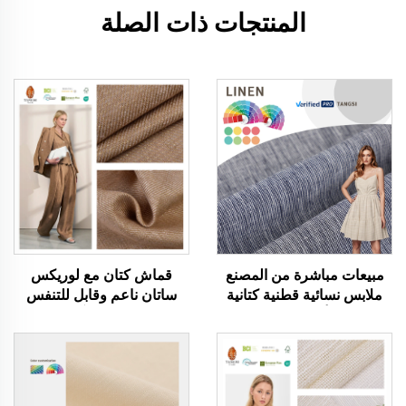
المنتجات ذات الصلة
مبيعات مباشرة من المصنع
قماش كتان مع لوريكس
ملابس نسائية قطنية كتانية
ساتان ناعم وقابل للتنفس
عضوية أقمشة مصبوغة
وصديق للبيئة وآمن على
بخيوط ألوان زاهية بلوزات
البشرة أقمشة ملابس للرجال
تيشيرت فساتين قماش
والنساء تستخدم في صنع
مجدول مطاطي
الملابس