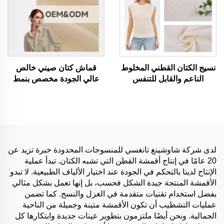
نسيج الكتان القطني المخلوط
قماش كتان صيني خالص
الناعم والقابل للتنفس
عالي الجودة مخصص بنمط
والصديق للبيئة والمناسب
صلب قماش نسيج متين مريح
للبشرة، نسيج ملابس للنساء
صديق للبيئة لقمصان الأولاد
والرجال مناسب لخياطة
وفساتين قماش كتان
الملابس
لدى شركة شاوشينغ تانغسي للمنسوجات المحدودة خبرة تزيد عن
20 عامًا في إنتاج أقمشة القطن التي تشبه الكتان. تبدأ عملية
الإنتاج لدينا بالتحكم في الجودة عند اختيار الألياف الطبيعية. لا تبدو
الأقمشة المنتجة جيدة الشكل فحسب، بل إنها تعمل بشكل مثالي
بفضل استخدام تقنيات متقدمة في الغزل والنسج. كما تضمن
عمليات التشطيب أن تكون الأقمشة متينة وجميلة من الناحية
الجمالية. ونحن أيضًا ملتزمون بتطوير عينات جديدة وابتكارها كل