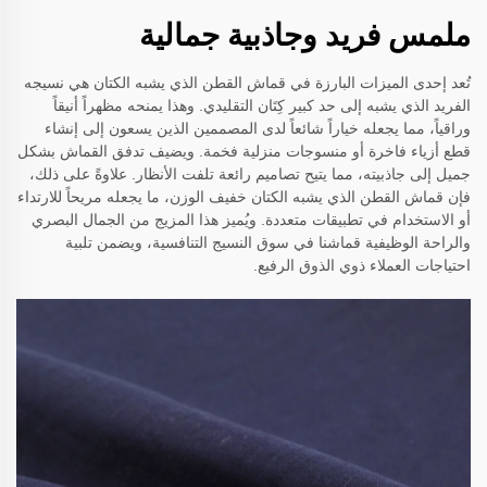
ملمس فريد وجاذبية جمالية
تُعد إحدى الميزات البارزة في قماش القطن الذي يشبه الكتان هي نسيجه
الفريد الذي يشبه إلى حد كبير كِتَان التقليدي. وهذا يمنحه مظهراً أنيقاً
وراقياً، مما يجعله خياراً شائعاً لدى المصممين الذين يسعون إلى إنشاء
قطع أزياء فاخرة أو منسوجات منزلية فخمة. ويضيف تدفق القماش بشكل
جميل إلى جاذبيته، مما يتيح تصاميم رائعة تلفت الأنظار. علاوةً على ذلك،
فإن قماش القطن الذي يشبه الكتان خفيف الوزن، ما يجعله مريحاً للارتداء
أو الاستخدام في تطبيقات متعددة. ويُميز هذا المزيج من الجمال البصري
والراحة الوظيفية قماشنا في سوق النسيج التنافسية، ويضمن تلبية
احتياجات العملاء ذوي الذوق الرفيع.