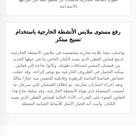
بالاستدامة.
رفع مستوى ملابس الأنشطة الخارجية باستخدام
نسيج مبتكر
تواصلت معنا علامة تجارية متخصصة في ملابس الأنشطة الخارجية
لدمج قماش القطن الذي يشبه الكتان الخاص بنا في خطها الجديد
من قمصان المشي لمسافات طويلة. وكانوا بحاجة إلى قماش
يمكنه التحمل في الظروف الخارجية مع توفير الراحة. وقد جعلت
خصائص قماشنا الماصة للرطوبة وقابليته للتنفس منه خيارًا مثاليًا.
وبعد إجراء اختبارات صارمة، تم إطلاق القمصان التي سرعان ما
أصبحت المفضلة لدى هواة الأنشطة الخارجية. وقد سلط نجاح هذا
التعاون الضوء على القدرات الأداء العالية لقماش القطن الذي يشبه
الكتان، وأثبت أنه الخيار الأمثل للأنماط الحياتية النشطة.