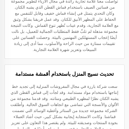
تواصلت معنا علامة تجارية رائدة في مجال الأزياء لتطوير مجموعة
من فساتين الصيف باستخدام قماش القطن الذي يشبه الكتان.
وكان التحدي يتمثل في إنشاء قماش خفيف وقابل للتنفس مع
الحفاظ على المظهر الأنيق للكتان. وقد عمل فريقنا بشكل وثيق
مع العلامة التجارية، وقدم عينات تُظهر تنوع القماش. وكانت النتيجة
مجموعة مذهلة لم تلبِّ فقط المتطلبات الجمالية للعميل، بل نالت
أيضًا إعجاب المستهلكين المهتمين بالبيئة. وحصلت الفساتين على
تقييمات ممتازة من حيث الراحة والأسلوب، مما أدى إلى زيادة
المبيعات وتعزيز شهرة العلامة التجارية.
تحديث نسيج المنزل باستخدام أقمشة مستدامة
سعت شركة بارزة في مجال المفروشات المنزلية إلى تجديد خط
إنتاجها باستخدام مواد مستدامة. وقد لجأت إلى قماش القطن الذي
يشبه الكتان نظرًا لمظهره الطبيعي ومتانته. وقد قدمنا مجموعة من
الألوان والأنسجة التي تتماشى مع اتجاهات السوق الحالية. وأطلقت
الشركة مجموعة جديدة من الستائر وأغطية الوسائد التي تضمنت
قماشنا. وكانت الاستجابة إيجابية بشكل كبير، حيث أشاد العملاء
بجودة المنتجات وصديقته للبيئة. ولم يقتصر هذا التعاون على تعزيز
صورة العلامة التجارية فحسب، بل ساهم أيضًا في التزامها