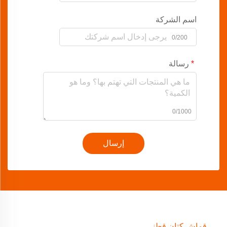
اسم الشركة
0/200
رسالة
0/1000
إرسال
قماش كتان قطني