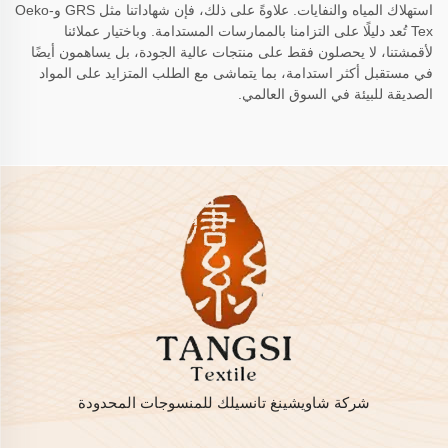
استهلاك المياه والنفايات. علاوةً على ذلك، فإن شهاداتنا مثل GRS وOeko-
Tex تُعد دليلًا على التزامنا بالممارسات المستدامة. وباختيار عملائنا
لأقمشتنا، لا يحصلون فقط على منتجات عالية الجودة، بل يساهمون أيضًا
في مستقبل أكثر استدامة، بما يتماشى مع الطلب المتزايد على المواد
الصديقة للبيئة في السوق العالمي.
شركة شاويشينغ تانسيلك للمنسوجات المحدودة