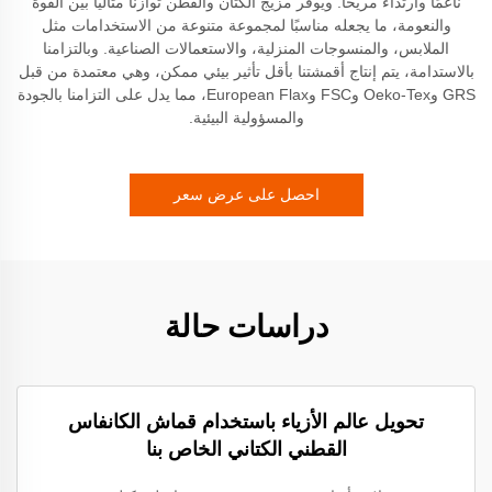
ناعمًا وارتداءً مريحًا. ويُوفّر مزيج الكتان والقطن توازنًا مثاليًا بين القوة
والنعومة، ما يجعله مناسبًا لمجموعة متنوعة من الاستخدامات مثل
الملابس، والمنسوجات المنزلية، والاستعمالات الصناعية. وبالتزامنا
بالاستدامة، يتم إنتاج أقمشتنا بأقل تأثير بيئي ممكن، وهي معتمدة من قبل
GRS وOeko-Tex وFSC وEuropean Flax، مما يدل على التزامنا بالجودة
والمسؤولية البيئية.
احصل على عرض سعر
دراسات حالة
تحويل عالم الأزياء باستخدام قماش الكانفاس
القطني الكتاني الخاص بنا