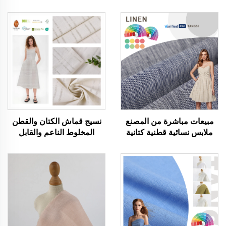
مبيعات مباشرة من المصنع
نسيج قماش الكتان والقطن
ملابس نسائية قطنية كتانية
المخلوط الناعم والقابل
عضوية أقمشة مصبوغة
للتنفس والصديق للبيئة
بخيوط ألوان زاهية بلوزات
والمناسب للبشرة لملابس
تيشيرت فساتين قماش
النساء والرجال وفستان
مجدول مطاطي
الملابس المخصص للخياطة