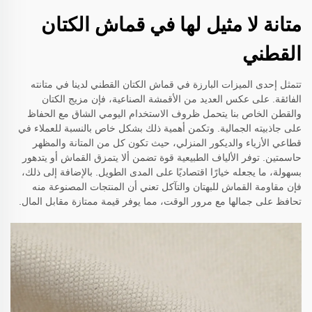
متانة لا مثيل لها في قماش الكتان
القطني
تتمثل إحدى الميزات البارزة في قماش الكتان القطني لدينا في متانته
الفائقة. على عكس العديد من الأقمشة الصناعية، فإن مزيج الكتان
والقطن الخاص بنا يتحمل ظروف الاستخدام اليومي الشاق مع الحفاظ
على جاذبيته الجمالية. وتكمن أهمية ذلك بشكل خاص بالنسبة للعملاء في
قطاعي الأزياء والديكور المنزلي، حيث تكون كل من المتانة والمظهر
حاسمتين. توفر الألياف الطبيعية قوة تضمن ألا يتمزق القماش أو يتدهور
بسهولة، ما يجعله خيارًا اقتصاديًا على المدى الطويل. بالإضافة إلى ذلك،
فإن مقاومة القماش للبهتان والتآكل تعني أن المنتجات المصنوعة منه
تحافظ على جمالها مع مرور الوقت، مما يوفر قيمة ممتازة مقابل المال.