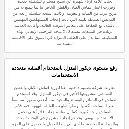
بحثت علامة أزياء شهيرة عن نسيج مستدام لتشكيلة جديدة،
وقررت اختيار قماش الكتان والقطن الخاص بنا لما يتمتع به من
مزيج فريد من المتانة والنعومة. وكانت النتيجة سلسلة رائعة من
الملابس الصديقة للبيئة التي نالت إعجاب المستهلكين المهتمين
بالبيئة، مع الحفاظ على معايير الموضة العالية. وأفادت العلامة
بزيادة في المبيعات بنسبة 30٪ نتيجة الترحيب الإيجابي بهذه
التشكيلة، مما يدل على الطلب المتزايد في السوق على الأقمشة
المستدامة.
رفع مستوى ديكور المنزل باستخدام أقمشة متعددة
الاستخدامات
تعاونت شركة تصميم داخلية معنا لتوريد قماش الكتان والقطن
القماشي لمشروعها الأخير في ديكور المنازل. وقد استُخدم
القماش في الستائر والوسائد والتنجيد، مما أضفى مظهراً متناسقاً
عبر المساحة بأكملها. ونظراً لطبيعته القابلة للتهوية، فقد قدّم
القماش راحة كبيرة، كما أن متانته جعلته قادراً على تحمل
الاستخدام اليومي. وقد تم إنجاز المشروع في الوقت المحدد
وبالميزانية المحددة، ما أدى إلى رضا العميل والحصول على المزيد