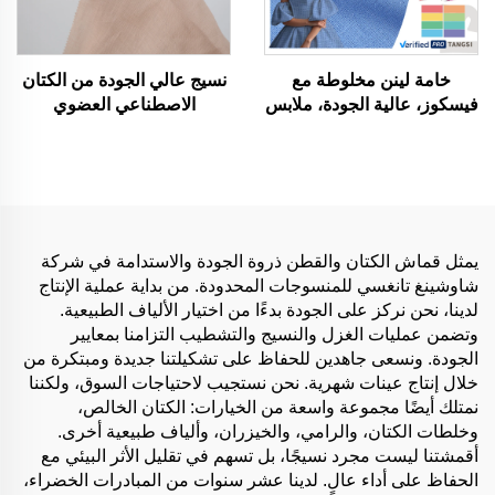
خامة لينن مخلوطة مع
نسيج عالي الجودة من الكتان
فيسكوز، عالية الجودة، ملابس
الاصطناعي العضوي
صيفية، منسوجة، للرجال
المطاطي مباشر من المصنع
والنساء، مناسبة لتصنيع
لملابس البنات قماش نسيج
الملابس
عادي لقميص فستان أزياء
قماش كتان صناعي
يمثل قماش الكتان والقطن ذروة الجودة والاستدامة في شركة
شاوشينغ تانغسي للمنسوجات المحدودة. من بداية عملية الإنتاج
لدينا، نحن نركز على الجودة بدءًا من اختيار الألياف الطبيعية.
وتضمن عمليات الغزل والنسيج والتشطيب التزامنا بمعايير
الجودة. ونسعى جاهدين للحفاظ على تشكيلتنا جديدة ومبتكرة من
خلال إنتاج عينات شهرية. نحن نستجيب لاحتياجات السوق، ولكننا
نمتلك أيضًا مجموعة واسعة من الخيارات: الكتان الخالص،
وخلطات الكتان، والرامي، والخيزران، وألياف طبيعية أخرى.
أقمشتنا ليست مجرد نسيجًا، بل تسهم في تقليل الأثر البيئي مع
الحفاظ على أداء عالٍ. لدينا عشر سنوات من المبادرات الخضراء،