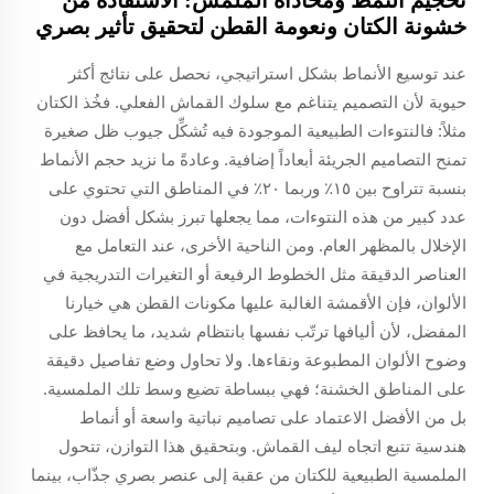
تحجيم النمط ومحاذاة الملمس: الاستفادة من
خشونة الكتان ونعومة القطن لتحقيق تأثير بصري
عند توسيع الأنماط بشكل استراتيجي، نحصل على نتائج أكثر
حيوية لأن التصميم يتناغم مع سلوك القماش الفعلي. فخُذ الكتان
مثلاً: فالنتوءات الطبيعية الموجودة فيه تُشكِّل جيوب ظل صغيرة
تمنح التصاميم الجريئة أبعاداً إضافية. وعادةً ما نزيد حجم الأنماط
بنسبة تتراوح بين ١٥٪ وربما ٢٠٪ في المناطق التي تحتوي على
عدد كبير من هذه النتوءات، مما يجعلها تبرز بشكل أفضل دون
الإخلال بالمظهر العام. ومن الناحية الأخرى، عند التعامل مع
العناصر الدقيقة مثل الخطوط الرفيعة أو التغيرات التدريجية في
الألوان، فإن الأقمشة الغالبة عليها مكونات القطن هي خيارنا
المفضل، لأن أليافها ترتّب نفسها بانتظام شديد، ما يحافظ على
وضوح الألوان المطبوعة ونقاءها. ولا تحاول وضع تفاصيل دقيقة
على المناطق الخشنة؛ فهي ببساطة تضيع وسط تلك الملمسية.
بل من الأفضل الاعتماد على تصاميم نباتية واسعة أو أنماط
هندسية تتبع اتجاه ليف القماش. وبتحقيق هذا التوازن، تتحول
الملمسية الطبيعية للكتان من عقبة إلى عنصر بصري جذّاب، بينما