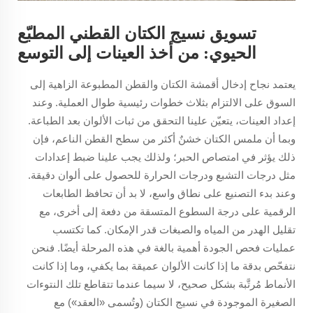
تسويق نسيج الكتان القطني المطبّع
الحيوي: من أخذ العينات إلى التوسع
يعتمد نجاح إدخال أقمشة الكتان والقطن المطبوعة الزاهية إلى
السوق على الالتزام بثلاث خطوات رئيسية طوال العملية. وعند
إعداد العينات، يتعيّن علينا التحقق من ثبات الألوان بعد الطباعة.
وبما أن ملمس الكتان خشنٌ أكثر من سطح القطن الناعم، فإن
ذلك يؤثر في امتصاص الحبر؛ ولذلك يجب علينا ضبط إعدادات
مثل درجات التشبع ودرجات الحرارة للحصول على ألوان دقيقة.
وعند بدء التصنيع على نطاق واسع، لا بد أن تحافظ الطابعات
الرقمية على درجة السطوع المتسقة من دفعة إلى أخرى، مع
تقليل الهدر من المياه والصبغات قدر الإمكان. كما تكتسب
عمليات فحص الجودة أهمية بالغة في هذه المرحلة أيضًا. فنحن
نتفحّص بدقة ما إذا كانت الألوان عميقة بما يكفي، وما إذا كانت
الأنماط مُرتَّبة بشكل صحيح، لا سيما عندما تتقاطع تلك النتوءات
الصغيرة الموجودة في نسيج الكتان (وتُسمى «العقد») مع