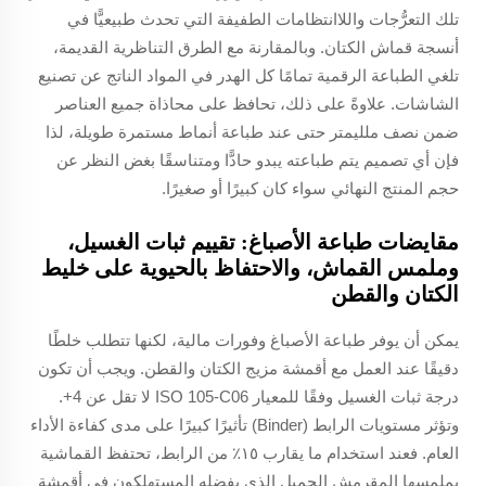
تلك التعرُّجات واللاانتظامات الطفيفة التي تحدث طبيعيًّا في
أنسجة قماش الكتان. وبالمقارنة مع الطرق التناظرية القديمة،
تلغي الطباعة الرقمية تمامًا كل الهدر في المواد الناتج عن تصنيع
الشاشات. علاوةً على ذلك، تحافظ على محاذاة جميع العناصر
ضمن نصف ملليمتر حتى عند طباعة أنماط مستمرة طويلة، لذا
فإن أي تصميم يتم طباعته يبدو حادًّا ومتناسقًا بغض النظر عن
حجم المنتج النهائي سواء كان كبيرًا أو صغيرًا.
مقايضات طباعة الأصباغ: تقييم ثبات الغسيل،
وملمس القماش، والاحتفاظ بالحيوية على خليط
الكتان والقطن
يمكن أن يوفر طباعة الأصباغ وفورات مالية، لكنها تتطلب خلطًا
دقيقًا عند العمل مع أقمشة مزيج الكتان والقطن. ويجب أن تكون
درجة ثبات الغسيل وفقًا للمعيار ISO 105-C06 لا تقل عن 4+.
وتؤثر مستويات الرابط (Binder) تأثيرًا كبيرًا على مدى كفاءة الأداء
العام. فعند استخدام ما يقارب ١٥٪ من الرابط، تحتفظ القماشية
بملمسها المقرمش الجميل الذي يفضله المستهلكون في أقمشة