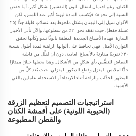
الكتان، رغم احتمال انتقال اللون (التقشير) بشكل أكبر. أما خفض
النسبة إلى نحو ٨٪ فيُكسب المادة ليونةً أكبر عند اللمس، لكن
الألوان تميل إلى البهتان بشكل ملحوظ بعد غسلاتٍ قليلة جدًّا (٢٥
غسلة فقط)، حيث تفقد نحو ٢٠٪ من سطوعها. والآن تأتي الأخبار
السارة: فهذه الأصباغ الجديدة المغلفة نانويًّا تبدو وكأنها تحقق
التوازن الأمثل. فهي تحافظ على ألوانها الزاهية لمدة أطول بنسبة
٣٠٪ تقريبًا مقارنةً بالأصباغ العادية، دون أن تُقلِّل من قابلية
القماش للتنفُّس بأي شكلٍ من الأشكال. وهذا يجعلها خيارًا ممتازًا
جدًّا لملابس المنزل وقطع الديكور المنزلي، حيث يُعد كلٌّ من
المظهر الجذَّاب والراحة أثناء الارتداء أو الاستخدام عاملين بالغَي
الأهمية.
استراتيجيات التصميم لتعظيم الزرقة
(الحيوية اللونية) على أقمشة الكتان
والقطن المطبوعة