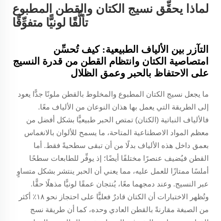
لماذا يحقِّق نسيج الكتان والقطن المطبوع
تألُّقًا لونيًّا متفوِّقًا
التآزر بين الألياف الطبيعية: كيف تُحسِّن
امتصاصية الكتان وانتظام القطن من قدرة النسيج
على الاحتفاظ بالحبر وعمق الظلال
ما يجعل نسيج الكتان المطبوع والمخلوط بالقطن ملونًا جدًّا يعود
إلى الطريقة التي يعمل بها هذان النوعان من الألياف معًا.
فالألياف النباتية (الكتان) تمتص الحبر طبيعيًّا بشكل أفضل من
معظم المواد الاصطناعية المتاحة، ما يسمح للألوان بالانغماس
بعمق داخل هذه الألياف بدلًا من أن تبقى سطحيةً فقط. أما
القطن فيُضيف عنصرًا مختلفًا أيضًا؛ إذ يوفِّر للطابعات سطحًا
أملسًا ممتازًا للعمل عليه، مما يعني أن الحبر ينتشر بشكل متساوٍ
عبر النسيج. وعند دمجهما معًا، يُنتجان عمقًا لونيًّا مذهلًا حقًّا.
وتُظهر الاختبارات أن الكتان قادرٌ فعليًّا على احتجاز نحو ١٨٪ أكثر
من الصبغة مقارنةً بالقطن العادي وحده، كما أن طريقة نسج