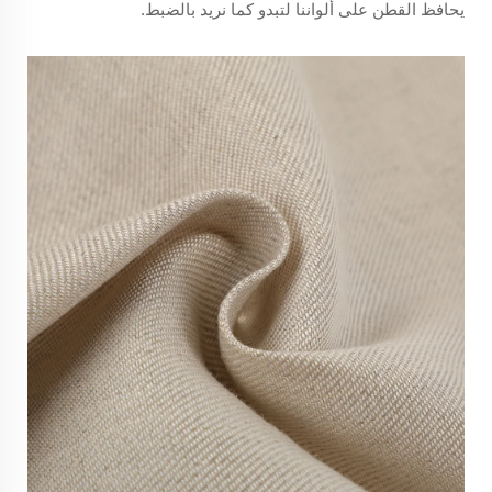
يحافظ القطن على ألواننا لتبدو كما نريد بالضبط.