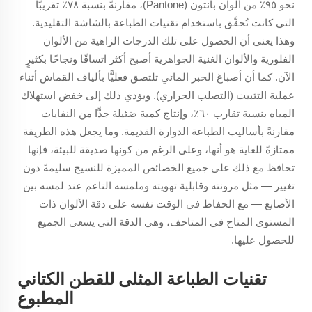
نحو ٩٥٪ من ألوان بانتون (Pantone)، مقارنةً بنسبة ٧٨٪ تقريبًا
التي كانت تُحقَّق باستخدام تقنيات الطباعة بالشاشة التقليدية.
وهذا يعني أن الحصول على تلك الدرجات الزاهية من الألوان
الفلورية والألوان الغنية الجواهرية أصبح أكثر اتساقًا ونجاحًا بكثيرٍ
الآن. كما أن أصباغ الحبر المائي تلتصق فعليًّا بألياف القماش أثناء
عملية التثبيت (التصلب الحراري). ويؤدي ذلك إلى خفض استهلاك
المياه بنسبة تقارب ٦٠٪، وإنتاج كمية ضئيلة جدًّا من النفايات
مقارنةً بأساليب الطباعة الدوارة القديمة. وما يجعل هذه الطريقة
ممتازةً للغاية هو أنها، وعلى الرغم من كونها صديقة للبيئة، فإنها
تحافظ مع ذلك على جميع الخصائص المميزة للنسيج سليمةً دون
تغيير — مثل مرونته وقابلية تهويته وملمسه الناعم عند لمسه بين
الأصابع — مع الحفاظ في الوقت نفسه على دقة الألوان ذات
المستوى المتاح في المتاحف، وهي الدقة التي يسعى الجميع
للحصول عليها.
تقنيات الطباعة المثلى للقطن الكتاني
المطبوع