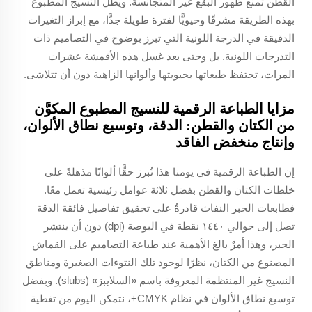
القطن تمنع ظهور البقع غير المتجانسة. ويظل النسيج المطبوع
بهذه الطريقة مشرقًا وحيويًّا لفترة طويلة جدًّا، مع إبراز التغيرات
الدقيقة في الدرجة اللونية التي تبرز بوضوح في التصاميم ذات
التدرجات اللونية. بل وحتى بعد غسل هذه الأقمشة عشرات
المرات، تحتفظ طبعاتها بحيويتها وألوانها الزاهية دون أن تتلاشى.
مزايا الطباعة الرقمية للنسيج المطبوع المكوَّن
من الكتان والقطن: الدقة، وتوسيع نطاق الألوان،
وإنتاج منخفض الفاقد
إن الطباعة الرقمية في يومنا هذا تُبرز حقًّا ألوانًا مذهلةً على
خلطات الكتان والقطن بفضل ثلاثة عوامل رئيسية تعمل معًا.
فطابعات الحبر النفاث قادرةٌ على تحقيق تفاصيل فائقة الدقة
تصل إلى حوالي ١٤٤٠ نقطة في البوصة (dpi) دون أن ينتشر
الحبر، وهذا أمرٌ بالغ الأهمية عند طباعة التصاميم على القماش
المصنوع من الكتان، نظرًا لوجود تلك النتوءات الصغيرة ومناطق
النسيج غير المنتظمة المعروفة باسم «السلايبز» (slubs). وبفضل
توسيع نطاق الألوان في نظام CMYK+، نتمكن اليوم من تغطية