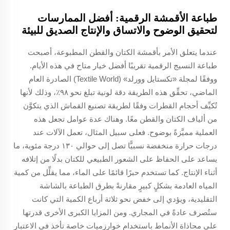
طباعة الأقمشة الرقمية: أفضل الممارسات
لتحقيق الوضوح والاتساق والإنتاج الصديق للبيئة
عندما يتعلق الأمر بأقمشة الكتان والقطن المطبوعة، أصبحت
طباعة النسيج الرقمية تقريبًا أفضل خيار متاح في هذه الأيام.
ووفقًا لمجلة «تكستايل وورلد» (Textile World) الصادرة العام
الماضي، تحقِّق هذه الطريقة دقة لونية تبلغ نحو ٩٨٪، وذلك لأنها
تُكيِّف أحجام القطرات وفقًا لطريقة تصنيع القماش الذي يتكوَّن
من ألياف الكتان والقطن معًا. وهناك عدة عوامل تجعل هذه
العملية مميَّزةً بوضوح. فعلى سبيل المثال، تعمل الآلات عند
درجات حرارة منخفضة نسبيًّا تصل إلى حوالي ١٣٠ درجة مئوية، ما
يساعد على الحفاظ على الشعور الطبيعي للكتان بدلًا من إتلافه
أثناء الإنتاج. كما تستخدم حبرًا قائمًا على الماء، مما يقلِّل من كمية
المياه العادمة بشكلٍ كبيرٍ مقارنةً بطرق الطباعة بالشاشة
التقليدية، ويؤدي إلى خفض نحو ثلاثة أرباع الكمية التي كانت
ستُصرف عادةً في المجاري. ومن المزايا الكبرى الأخرى قدرتها
على محاذاة الأنماط باستخدام خوارزميات خاصة تأخذ في الاعتبار