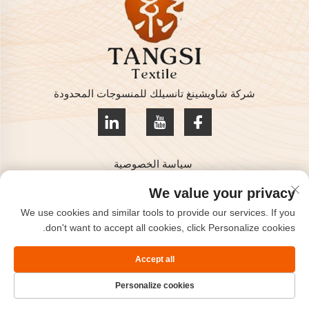
شركة شاويشينغ تانسيلك للمنسوجات المحدودة
سياسة الخصوصية
حقوق النشر © 2025 من قبل شركة شاويشينغ تانسيلك للمنسوجات
We value your privacy
المحدودة
We use cookies and similar tools to provide our services. If you
تواصل معنا
don't want to accept all cookies, click Personalize cookies.
Address: غرفة 801، الطابق 8، هايزهو إنترناشونال، كيتشياو،
Accept all
شاويشينغ، تشجيانغ، الصين.
Personalize cookies
هاتف:
+86-575-85563399
البريد الإلكتروني:
[email protected]