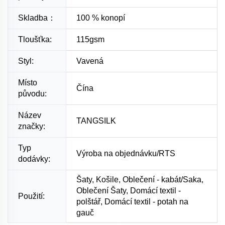
Skladba：
100 % konopí
Tloušťka:
115gsm
Styl:
Vavená
Místo
Čína
původu:
Název
TANGSILK
značky:
Typ
Výroba na objednávku/RTS
dodávky:
Šaty, Košile, Oblečení - kabát/Saka,
Oblečení Šaty, Domácí textil -
Použití:
polštář, Domácí textil - potah na
gauč