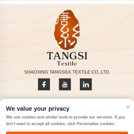
SHAOXING TANGSILK TEXTILE CO.,LTD.
Zásady ochrany soukromí
We value your privacy
Copyright © 2025 by SHAOXING TANGSILK TEXTILE CO.,LTD
We use cookies and similar tools to provide our services. If you
Kontaktujte nás
don't want to accept all cookies, click Personalize cookies.