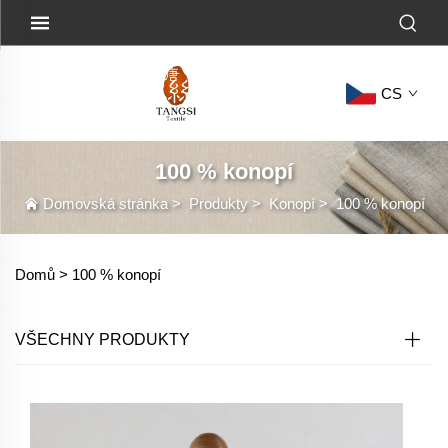
CS
100 % konopí
Domovská stránka
>
Produkty
>
Konopí
>
100 % konopí
Domů >
100 % konopí
VŠECHNY PRODUKTY