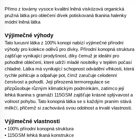
Přímo z továrny vysoce kvalitní lněná viskózová organická
pružná látka pro oblečení dívek potiskovaná tkanina halenky
módní lněná látka
Výjimečné výhody
Tato luxusní látka z 100% konopí nabízí výjimečné přírodní
výhody pro kolekce oděvů pro dívky. Přírodní konopná struktura
zajišťuje vynikající prodyšnost, díky čemuž je ideální pro
pohodlné oblečení, které udrží mladé nositelky v teplém počasí
chladné. Látka má vynikající schopnost odvádění vlhkosti, která
rychle pohlcuje a odpařuje pot, čímž zaručuje celodenní
čerstvost a pohodlí. Její přirozená termoregulace se
přizpůsobuje různým klimatickým podmínkám, zatímco její
lehká tkanina s gramáží 115GSM zajišťuje krásné splývavost a
volnost pohybu. Tato konopná látka se s každým praním stává
měkčí, přičemž si zachovává svou odolnost a trvalé vlastnosti.
Výjimečné vlastnosti
• 100% přírodní konopná struktura
• 115GSM lehká tkaná konstrukce