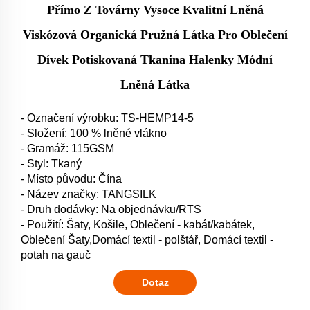
Přímo Z Továrny Vysoce Kvalitní Lněná
Viskózová Organická Pružná Látka Pro Oblečení
Dívek Potiskovaná Tkanina Halenky Módní
Lněná Látka
- Označení výrobku: TS-HEMP14-5
- Složení: 100 % lněné vlákno
- Gramáž: 115GSM
- Styl: Tkaný
- Místo původu: Čína
- Název značky: TANGSILK
- Druh dodávky: Na objednávku/RTS
- Použití: Šaty, Košile, Oblečení - kabát/kabátek,
Oblečení Šaty,Domácí textil - polštář, Domácí textil -
potah na gauč
Dotaz