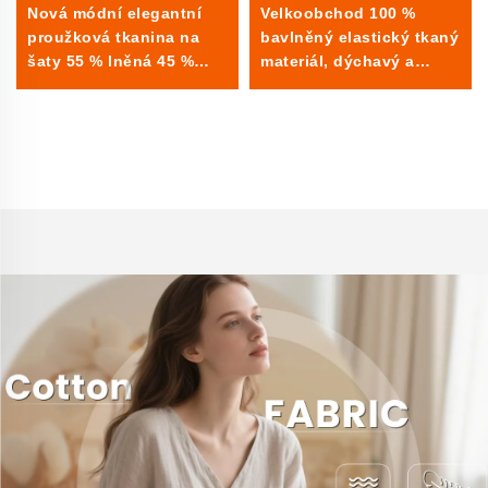
Nová módní elegantní
Velkoobchod 100 %
proužková tkanina na
bavlněný elastický tkaný
šaty 55 % lněná 45 %
materiál, dýchavý a
bavlněná příze barvený
lehký pro organické
vzor pro košile
oděvy, jako jsou košile,
šaty, sukně