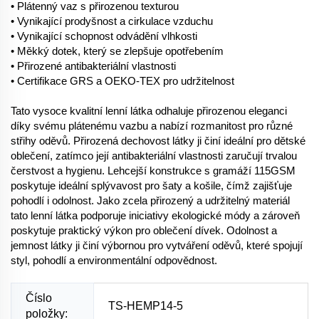
• Plátenný vaz s přirozenou texturou
• Vynikající prodyšnost a cirkulace vzduchu
• Vynikající schopnost odvádění vlhkosti
• Měkký dotek, který se zlepšuje opotřebením
• Přirozené antibakteriální vlastnosti
• Certifikace GRS a OEKO-TEX pro udržitelnost
Tato vysoce kvalitní lenní látka odhaluje přirozenou eleganci
díky svému plátenému vazbu a nabízí rozmanitost pro různé
střihy oděvů. Přirozená dechovost látky ji činí ideální pro dětské
oblečení, zatímco její antibakteriální vlastnosti zaručují trvalou
čerstvost a hygienu. Lehcejší konstrukce s gramáží 115GSM
poskytuje ideální splývavost pro šaty a košile, čímž zajišťuje
pohodlí i odolnost. Jako zcela přirozený a udržitelný materiál
tato lenní látka podporuje iniciativy ekologické módy a zároveň
poskytuje praktický výkon pro oblečení dívek. Odolnost a
jemnost látky ji činí výbornou pro vytváření oděvů, které spojují
styl, pohodlí a environmentální odpovědnost.
Číslo
TS-HEMP14-5
položky: