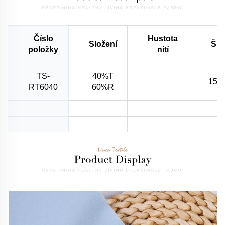
Číslo
Hustota
Složení
Šíř
položky
nití
TS-
40%T
150
RT6040
60%R