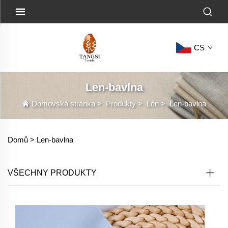
CS
Len-bavlna
Domovská stránka
>
Produkty
>
Lén
>
Len-bavlna
Domů >
Len-bavlna
VŠECHNY PRODUKTY