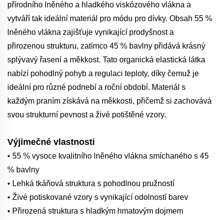
přírodního lněného a hladkého viskózového vlákna a
vytváří tak ideální materiál pro módu pro dívky. Obsah 55 %
lněného vlákna zajišťuje vynikající prodyšnost a
přirozenou strukturu, zatímco 45 % bavlny přidává krásný
splývavý řasení a měkkost. Tato organická elastická látka
nabízí pohodlný pohyb a regulaci teploty, díky čemuž je
ideální pro různé podnebí a roční období. Materiál s
každým praním získává na měkkosti, přičemž si zachovává
svou strukturní pevnost a živé potištěné vzory.
Výjimečné vlastnosti
• 55 % vysoce kvalitního lněného vlákna smíchaného s 45
% bavlny
• Lehká tkáňová struktura s pohodlnou pružností
• Živé potiskované vzory s vynikající odolností barev
• Přirozená struktura s hladkým hmatovým dojmem