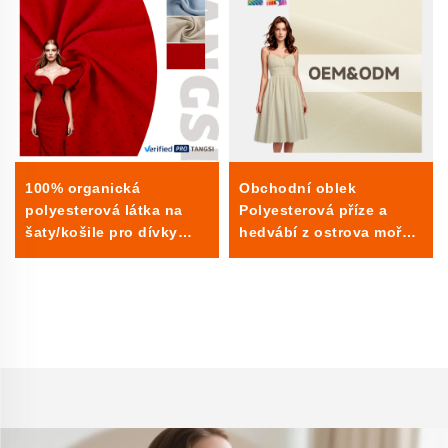
100% organická
Obchodní oblek
polyesterová látka na
Polyesterová příze a
šaty/košile pro dívky
hedvábí z ostrova moře
ekologická stylová
Formální šaty Dýchací a
tkanina jednobarevně
blackout hladké
vybarvená vzor lehká
obarvené vzory
pružná pro chlapce