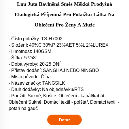
Lnu Juta Bavlněná Směs Měkká Prodyšná
Ekologická Příjemná Pro Pokožku Látka Na
Oblečení Pro Ženy A Muže
- Číslo položky: TS-H7002
- Složení: 40%C 30%P 23%AET 5%L 2%LUREX
- Hmotnost: 140GSM
- Šířka: 57/58"
- Doba výroby: 20-25 DNÍ
- Přístav dodání: ŠANGHAJ NEBO NINGBO
- Místo původu: Čína
- Název značky: TANGSILK
- Druh dodávky: Na objednávku/RTS
- Použití: Sukně, Košile, Oblečení - kabát/kabát,
Oblečení Sukně, Domácí textil - polštář, Domácí textil -
potah na gauč
Dotaz