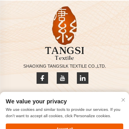
SHAOXING TANGSILK TEXTILE CO.,LTD.
Zásady ochrany soukromí
We value your privacy
Copyright © 2025 by SHAOXING TANGSILK TEXTILE CO.,LTD
We use cookies and similar tools to provide our services. If you
Kontaktujte nás
don't want to accept all cookies, click Personalize cookies.
Address: Rm801, 8F, Haizhou International, Keqiao, Shaoxing,