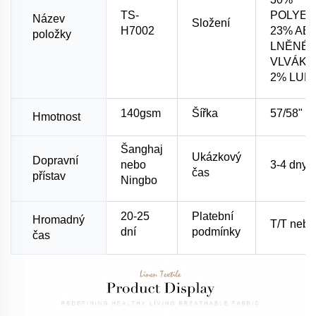
TS-
POLYES
Název
Složení
H7002
23% AE
položky
LNĚNÉ
VLVÁK
2% LUR
140gsm
Šířka
57/58"
Hmotnost
Šanghaj
Ukázkový
Dopravní
nebo
3-4 dny
čas
přístav
Ningbo
20-25
Platební
Hromadný
T/T nebo
dní
podmínky
čas