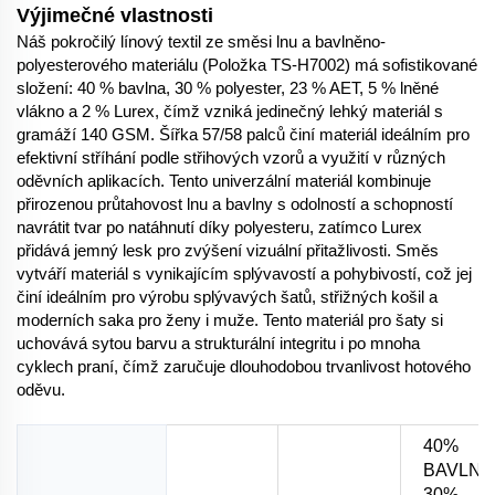
Výjimečné vlastnosti
Náš pokročilý línový textil ze směsi lnu a bavlněno-
polyesterového materiálu (Položka TS-H7002) má sofistikované
složení: 40 % bavlna, 30 % polyester, 23 % AET, 5 % lněné
vlákno a 2 % Lurex, čímž vzniká jedinečný lehký materiál s
gramáží 140 GSM. Šířka 57/58 palců činí materiál ideálním pro
efektivní stříhání podle střihových vzorů a využití v různých
oděvních aplikacích. Tento univerzální materiál kombinuje
přirozenou průtahovost lnu a bavlny s odolností a schopností
navrátit tvar po natáhnutí díky polyesteru, zatímco Lurex
přidává jemný lesk pro zvýšení vizuální přitažlivosti. Směs
vytváří materiál s vynikajícím splývavostí a pohybivostí, což jej
činí ideálním pro výrobu splývavých šatů, střižných košil a
moderních saka pro ženy i muže. Tento materiál pro šaty si
uchovává sytou barvu a strukturální integritu i po mnoha
cyklech praní, čímž zaručuje dlouhodobou trvanlivost hotového
oděvu.
40%
BAVLNA
30%