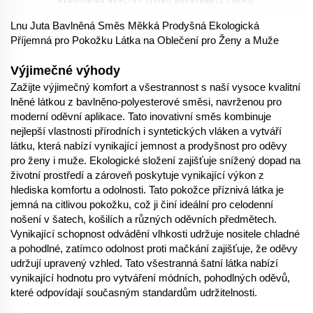
Lnu Juta Bavlněná Směs Měkká Prodyšná Ekologická
Příjemná pro Pokožku Látka na Oblečení pro Ženy a Muže
Výjimečné výhody
Zažijte výjimečný komfort a všestrannost s naší vysoce kvalitní
lněné látkou z bavlněno-polyesterové směsi, navrženou pro
moderní oděvní aplikace. Tato inovativní směs kombinuje
nejlepší vlastnosti přírodních i syntetických vláken a vytváří
látku, která nabízí vynikající jemnost a prodyšnost pro oděvy
pro ženy i muže. Ekologické složení zajišťuje snížený dopad na
životní prostředí a zároveň poskytuje vynikající výkon z
hlediska komfortu a odolnosti. Tato pokožce příznivá látka je
jemná na citlivou pokožku, což ji činí ideální pro celodenní
nošení v šatech, košilích a různých oděvních předmětech.
Vynikající schopnost odvádění vlhkosti udržuje nositele chladné
a pohodlné, zatímco odolnost proti mačkání zajišťuje, že oděvy
udržují upravený vzhled. Tato všestranná šatní látka nabízí
vynikající hodnotu pro vytváření módních, pohodlných oděvů,
které odpovídají současným standardům udržitelnosti.