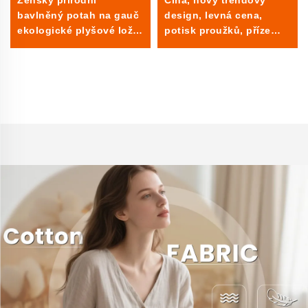
Ženský přírodní
Čína, nový trendový
bavlněný potah na gauč
design, levná cena,
ekologické plyšové ložní
potisk proužků, příze
prádlo vyrobené z
obarvená textilie 205
prostého materiálu šaty
GSM, bavlněný len pro
nebo košile s vlastností
dívky, dámské oblečení,
elasticity
šaty, košile