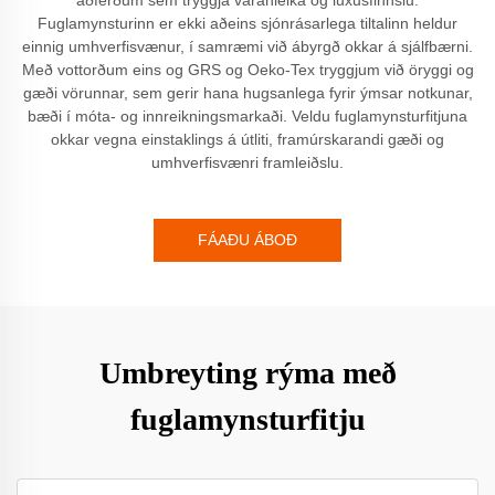
Fuglamynsturinn er ekki aðeins sjónrásarlega tiltalinn heldur
einnig umhverfisvænur, í samræmi við ábyrgð okkar á sjálfbærni.
Með vottorðum eins og GRS og Oeko-Tex tryggjum við öryggi og
gæði vörunnar, sem gerir hana hugsanlega fyrir ýmsar notkunar,
bæði í móta- og innreikningsmarkaði. Veldu fuglamynsturfitjuna
okkar vegna einstaklings á útliti, framúrskarandi gæði og
umhverfisvænri framleiðslu.
FÁAÐU ÁBOÐ
Umbreyting rýma með
fuglamynsturfitju