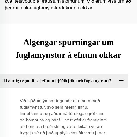
kvalitetsvottuð af traustum stofnunum. Við erum viss um að
þér mun líka fuglamynsturdukurinn okkar.
Algengar spurningar um
fuglamynstur á efnum okkar
Hvernig tegundir af efnum bjóðið þið með fuglamynstur?
Við bjóðum ýmsar tegundir af efnum með
fuglamynstur, svo sem hreinn linnu,
linnublandur og aðrar náttúrulegar gröf eins
og bambusa og hanf. Hvert efni er framleitt til
að benda á bæði stíl og varanleika, svo að
tryggja sé að það uppfylli einstök verlu þínar.