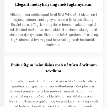
Elegant mótayfirlýsing með fuglamynstur
Viðurkenndur móðskapari felldi Bird Print-efnið okkar inn í
nýjustu söfnun sinni og sýndi fram á fjölbreytileika og
fínsýni þess. Lífug litirnir og flókin hönnun vaktu athygli á
mikilli hátíð móðunnar, sem leiddi til aukinna sölu og meiri
einkamerkjaskynjunar. Skaparinn lofaði gæðum efnisins og
lagði áherslu á hvernig það fellur vel og bætir heildarútliti
klæðanna.
Endurlífgun heimilisins með náttúru áhrifnum
textílum
Innrraðandi noti Bird Print-efnið okkar til að búa til fallega
gardínu og pyjusprettur fyrir vistherbergi viðskiptavinar.
Einkvart prent efnisins bar með sér smá af náttúrunni inn í
herbergið og samraðist heildarhönnunina. Viðskiptavinurinn
lýsti yfir fullnægju á gæðum og varanleika efnisins og sagði
að það hafi breytt rýminu í kyrrt og stílfært umhverfi.