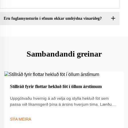
Eru fuglamynsturin í efnum okkar umhýslna vinarúleg?
Sambandandi greinar
19
Stíllráð fyrir flottar hekluð föt í öllum árstímum
Sep
Uppgötvaðu hvernig á að velja og stylla hekluð föt sem
passa við líkamsgerð þína á ársins hverjum tíma. Lærðu
um lagalag, val á efni og styggileikaráð til að hækka stílinn.
Fáðu fullkomnuna leiðbeininguna núna.
SÝA MEIRA