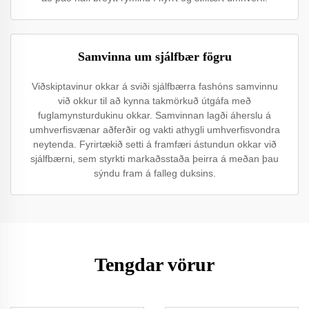
Samvinna um sjálfbær fögru
Viðskiptavinur okkar á sviði sjálfbærra fashóns samvinnu
við okkur til að kynna takmörkuð útgáfa með
fuglamynsturdukinu okkar. Samvinnan lagði áherslu á
umhverfisvænar aðferðir og vakti athygli umhverfisvondra
neytenda. Fyrirtækið setti á framfæri ástundun okkar við
sjálfbærni, sem styrkti markaðsstaða þeirra á meðan þau
sýndu fram á falleg duksins.
Tengdar vörur