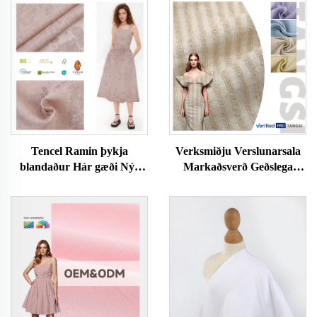
Tencel Ramin þykja
Verksmiðju Verslunarsala
blandaður Hár gæði Nýr
Markaðsverð Geðslega
móðurþáttur Þéttur og
Sköpunarmynd Hreint
hollur Höfðugur Vefnaður
Línaefni Garnið Dýpt Efni
Konur og Karlsmanna
Fyrir Klæðaframleiðsla
fatnaður þykja fyrir föt