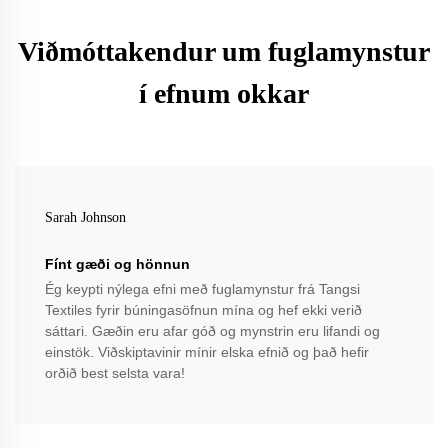
Viðmóttakendur um fuglamynstur
í efnum okkar
Sarah Johnson
Fínt gæði og hönnun
Ég keypti nýlega efni með fuglamynstur frá Tangsi
Textiles fyrir búningasöfnun mína og hef ekki verið
sáttari. Gæðin eru afar góð og mynstrin eru lifandi og
einstök. Viðskiptavinir mínir elska efnið og það hefir
orðið best selsta vara!