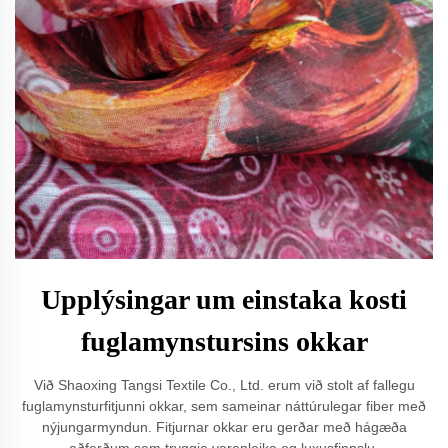
Upplýsingar um einstaka kosti
fuglamynstursins okkar
Við Shaoxing Tangsi Textile Co., Ltd. erum við stolt af fallegu
fuglamynsturfitjunni okkar, sem sameinar náttúrulegar fiber með
nýjungarmyndun. Fitjurnar okkar eru gerðar með hágæða
aðferðum sem tryggja varanleika og luxusfinnslu.