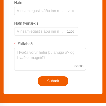
Nafn
0/100
Nafn fyrirtækis
0/200
Skilaboð
0/1000
Submit