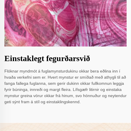
Einstaklegt fegurðarsvið
Flóknar myndmót á fuglamynsturdukinu okkar bera eðlina inn í
hvaða verkefni sem er. Hvert mynstur er smíðað með athygli til að
fanga fallega fuglanna, sem gerir dukinn okkar fullkomnun leggja
fyrir búninga, innreði og margt fleira. Lífsgæfr litirnir og einstaka
mynstur greina vörur okkar frá hinum, svo hönnuður og neytendur
geti sýnt fram á stíl og einstaklingskennd.