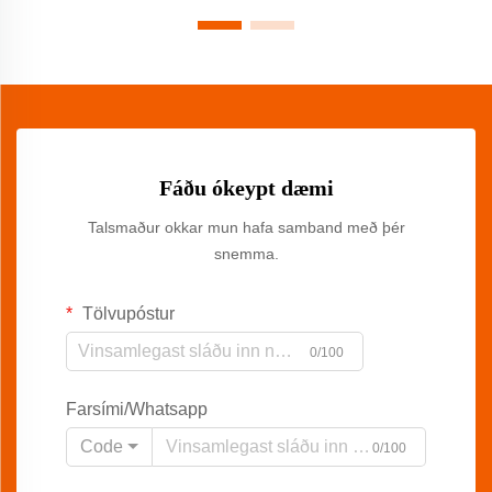
Fáðu ókeypt dæmi
Talsmaður okkar mun hafa samband með þér
snemma.
Tölvupóstur
0/100
Farsími/Whatsapp
Code
0/100