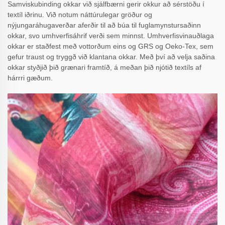
Samviskubinding okkar við sjálfbærni gerir okkur að sérstöðu í
textíl iðrinu. Við notum náttúrulegar gröður og
nýjungaráhugaverðar aferðir til að búa til fuglamynstursaðinn
okkar, svo umhverfisáhrif verði sem minnst. Umhverfisvinauðlaga
okkar er staðfest með vottorðum eins og GRS og Oeko-Tex, sem
gefur traust og tryggð við klantana okkar. Með því að velja saðina
okkar styðjið þið grænari framtíð, á meðan þið njótið textíls af
hárrri gæðum.