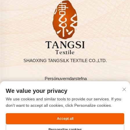
SHAOXING TANGSILK TEXTILE CO.,LTD.
Persónuverndarstefna
Höfundarréttur © 2025 hjá SHAOXING TANGSILK TEXTILE
We value your privacy
CO.,LTD
We use cookies and similar tools to provide our services. If you
Hafðu samband
don't want to accept all cookies, click Personalize cookies.
Address: Rm801, 8H, Haizhou alþjóða, Keqiao, Shaoxing,
Accept all
Zhejiang, Kína.
Personalize cookies