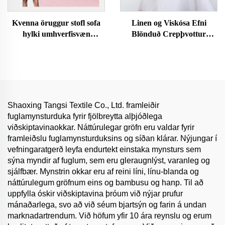
Kvenna öruggur stofl sofa
Linen og Viskósa Efni
hylki umhverfisvæn
Blönduð Crepþvottur
plúsarleikföt náttweftur
Heilbrigð Nýjasta Stylish
einföld hönnun blár eða blár
Hár Gæða Vefið og
með streygingarþátt
Karlaklæðna Efni Lífrænt
Fyrir Klæðnað
Shaoxing Tangsi Textile Co., Ltd. framleiðir
fuglamynsturduka fyrir fjölbreytta alþjóðlega
viðskiptavinaokkar. Náttúrulegar gröfn eru valdar fyrir
framleiðslu fuglamynsturduksins og síðan klárar. Nýjungar í
vefningaratgerð leyfa endurtekt einstaka mynsturs sem
sýna myndir af fuglum, sem eru gleraugnlýst, varanleg og
sjálfbær. Mynstrin okkar eru af reini líni, línu-blanda og
náttúrulegum gröfnum eins og bambusu og hanp. Til að
uppfylla óskir viðskiptavina þróum við nýjar prufur
mánaðarlega, svo að við séum bjartsýn og farin á undan
marknadartrendum. Við höfum yfir 10 ára reynslu og erum