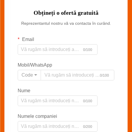
Obțineți o ofertă gratuită
Reprezentantul nostru vă va contacta în curând.
Email
0/100
Mobil/WhatsApp
Code
0/100
Nume
0/100
Numele companiei
0/200