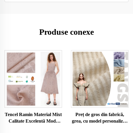
Produse conexe
Tencel Ramin Material Mixt
Preț de gros din fabrică,
Calitate Excelentă Modă
grea, cu model personalizat,
Nouă Transpirabil și
țesătură din in pur colorată