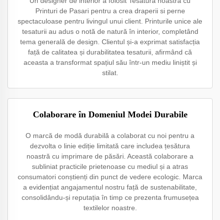
Un designer de interior a folosit Tesatura noastra cu
Printuri de Pasari pentru a crea draperii si perne
spectaculoase pentru livingul unui client. Printurile unice ale
tesaturii au adus o notă de natură în interior, completând
tema generală de design. Clientul și-a exprimat satisfacția
față de calitatea și durabilitatea tesaturii, afirmând că
aceasta a transformat spațiul său într-un mediu liniștit și
stilat.
Colaborare în Domeniul Modei Durabile
O marcă de modă durabilă a colaborat cu noi pentru a
dezvolta o linie ediție limitată care includea țesătura
noastră cu imprimare de păsări. Această colaborare a
subliniat practicile prietenoase cu mediul și a atras
consumatori conștienți din punct de vedere ecologic. Marca
a evidențiat angajamentul nostru față de sustenabilitate,
consolidându-și reputația în timp ce prezenta frumusețea
textilelor noastre.