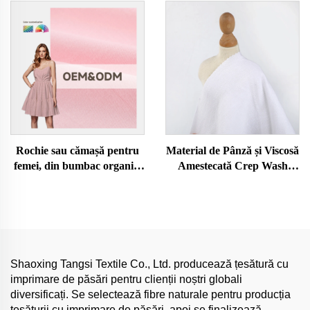
Sănătos Material Woven
în fir pentru îmbrăcăminte
pentru Haine de Damă și
Bărbat de Calitate pentru
Haine
Rochie sau cămașă pentru
Material de Pânză și Viscosă
femei, din bumbac organic,
Amestecată Crep Wash
cu jucărie pluș eco-friendly,
Sănătos Nou Modă Calitate
elastică, în stil clasic, pentru
Ridicată Ţesut și Material
pijamale sau halat de casă
pentru Haine Bărbați Vopsit
Transpirabil pentru
Îmbrăcăminte
Shaoxing Tangsi Textile Co., Ltd. producează țesătură cu
imprimare de păsări pentru clienții noștri globali
diversificați. Se selectează fibre naturale pentru producția
țesăturii cu imprimare de păsări, apoi se finalizează.