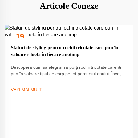
Articole Conexe
19
Sep
Sfaturi de styling pentru rochii tricotate care pun în
valoare silueta în fiecare anotimp
Descoperă cum să alegi și să porți rochii tricotate care îți
pun în valoare tipul de corp pe tot parcursul anului. Învață
trucuri de stratificare sezonieră, selecție a materialelor și
accesoriere pentru a-ți ridica look-ul. Obține ghidul complet
VEZI MAI MULT
acum.