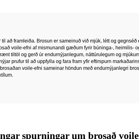
ð rafli fyrir fatnað
saumgæfslu hön
klæði
kvenna klæðnað
 að framleiða. Brosun er sameinuð við mjúk, létt og gegnséð eigin
osað voile-efni af mismunandi gæðum fyrir búninga-, heimilis- o
nt tiltöl og gerð úr endurnýjanlegum, náttúrulegum og mjúkum te
ar prufur til að uppfylla og fara fram yfir eftirspurn markaðar
 á brosaðan voile-efni sameinar höndun með endurnýjanlegri b
tílum.
ngar spurningar um brosað voile