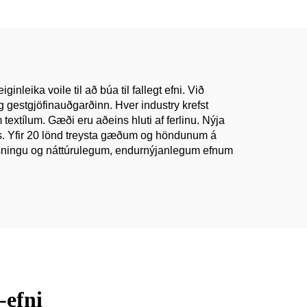
nun
klæði fyrir stúlkur
ur
einfaldur veifinn blár
skikkja fashión línón efni
leika voile til að búa til fallegt efni. Við
g gestgjöfinauðgarðinn. Hver industry krefst
xtílum. Gæði eru aðeins hluti af ferlinu. Nýja
ins. Yfir 20 lönd treysta gæðum og höndunum á
rosningu og náttúrulegum, endurnýjanlegum efnum
-efni