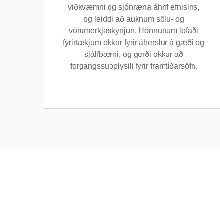
viðkvæmni og sjónræna áhrif efnisins,
og leiddi að auknum sölu- og
vörumerkjaskynjun. Hönnunum lofaði
fyrirtækjum okkar fyrir áherslur á gæði og
sjálfbærni, og gerði okkur að
forgangssupplysili fyrir framtíðarsöfn.