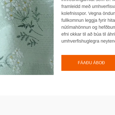
framleidd með umhverfisv
kolefnisspor. Vegna önduna
fullkomnun leggja fyrir hi
nútímahönnun og hefðbundn
efni okkar til að búa til á
umhverfishuglegra neyten
FÁAÐU ÁBOÐ