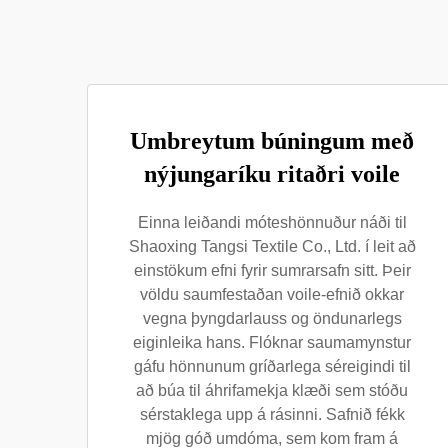
Umbreytum búningum með
nýjungaríku ritaðri voile
Einna leiðandi móteshönnuður náði til
Shaoxing Tangsi Textile Co., Ltd. í leit að
einstökum efni fyrir sumrarsafn sitt. Þeir
völdu saumfestaðan voile-efnið okkar
vegna þyngdarlauss og öndunarlegs
eiginleika hans. Flóknar saumamynstur
gáfu hönnunum gríðarlega séreigindi til
að búa til áhrifamekja klæði sem stóðu
sérstaklega upp á rásinni. Safnið fékk
mjög góð umdóma, sem kom fram á