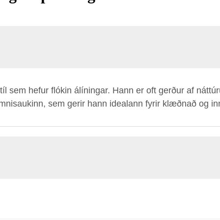
xtíl sem hefur flókin álíningar. Hann er oft gerður af ná
ýmnisaukinn, sem gerir hann idealann fyrir klæðnað og inn