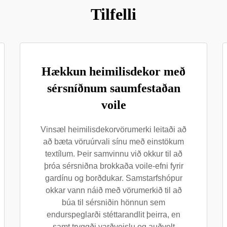
Tilfelli
Hækkun heimilisdekor með
sérsníðnum saumfestaðan
voile
Vinsæl heimilisdekorvörumerki leitaði að
að bæta vöruúrvali sínu með einstökum
textílum. Þeir samvinnu við okkur til að
þróa sérsniðna brokkaða voile-efni fyrir
gardínu og borðdukar. Samstarfshópur
okkar vann náið með vörumerkið til að
búa til sérsniðin hönnun sem
endurspeglarði stéttarandlit þeirra, en
samt tryggði varðveislu og auðvelt