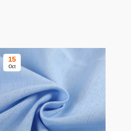
15
2
Oct
Oc