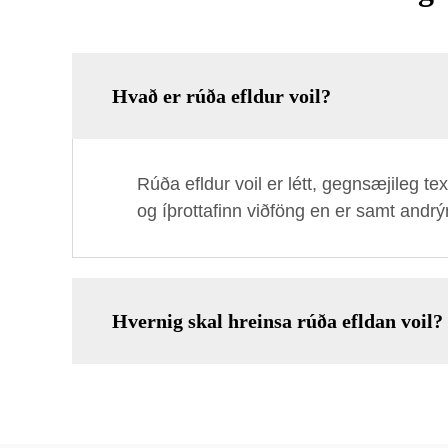
Hvað er rúða efldur voil?
Rúða efldur voil er létt, gegnsæjileg te
og íþrottafinn viðföng en er samt andr
Hvernig skal hreinsa rúða efldan voil?