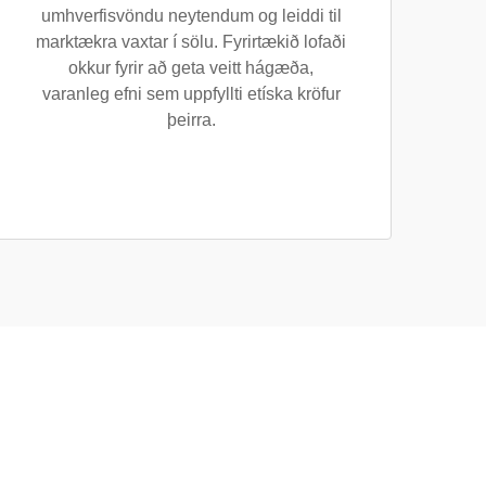
umhverfisvöndu neytendum og leiddi til
marktækra vaxtar í sölu. Fyrirtækið lofaði
okkur fyrir að geta veitt hágæða,
varanleg efni sem uppfyllti etíska kröfur
þeirra.