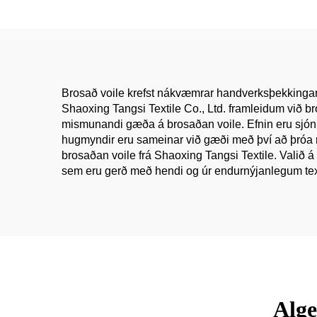
herðum hreinan lit á
vefi
beinum flutningi frá
framleiðanda
Brosað voile krefst nákvæmrar handverksþekkingar til
Shaoxing Tangsi Textile Co., Ltd. framleidum við br
mismunandi gæða á brosaðan voile. Efnin eru sjónræ
hugmyndir eru sameinar við gæði með því að þróa nýj
brosaðan voile frá Shaoxing Tangsi Textile. Valið
sem eru gerð með hendi og úr endurnýjanlegum tex
Alge