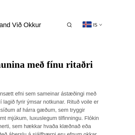
and Við Okkur
IS
nina með fínu ritaðri
gegnsætt efni sem sameinar ástæðingi með
 í lagið fyrir ýmsar notkunar. Rituð voile er
 síðum af hárra gæðum, sem tryggir
mt mjúkum, luxuslegum tilfinningu. Flókin
a snerti, sem hækkar hvaða klæðnað eða
Með áherslu á sjálfbærni eru efnum okkar