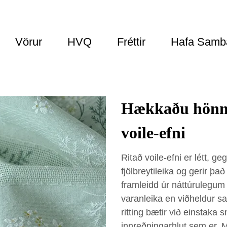
Vörur
HVQ
Fréttir
Hafa Samb
Hækkaðu hönnu
voile-efni
Ritað voile-efni er létt, 
fjölbreytileika og gerir það
framleidd úr náttúrulegum
varanleika en viðheldur sa
ritting bætir við einstak
innreðningarhlut sem er. 