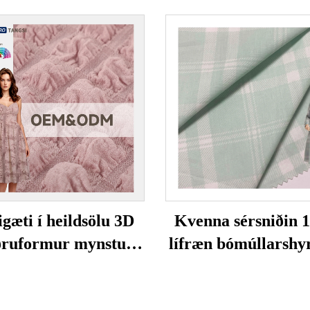
igæti í heildsölu 3D
Kvenna sérsniðin
ðruformur mynstur
lífræn bómúllarshy
entaður jakkarður
gæði þungvægi stær
i polyester spandex
venjulegt prentu