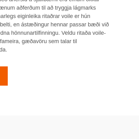
ænum aðferðum til að tryggja lágmarks
rlegs eiginleika ritaðrar voile er hún
tabelti, en ástæðingur hennar passar bæði við
a hönnunartilfinningu. Veldu ritaða voile-
hrifameira, gæðavöru sem talar til
da.