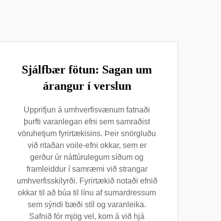
Sjálfbær fötun: Sagan um
árangur í verslun
Upprifjun á umhverfisvænum fatnaði
þurfti varanlegan efni sem samraðist
vöruhetjum fyrirtækisins. Þeir snörgluðu
við ritaðan voile-efni okkar, sem er
gerður úr náttúrulegum síðum og
framleiddur í samræmi við strangar
umhverfisskilyrði. Fyrirtækið notaði efnið
okkar til að búa til línu af sumardressum
sem sýndi bæði stíl og varanleika.
Safnið fór mjög vel, kom á við hjá