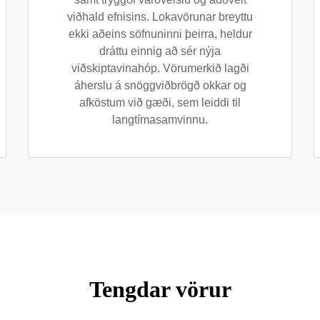
viðhald efnisins. Lokavörunar breyttu
ekki aðeins söfnuninni þeirra, heldur
dráttu einnig að sér nýja
viðskiptavinahóp. Vörumerkið lagði
áherslu á snöggviðbrögð okkar og
afköstum við gæði, sem leiddi til
langtímasamvinnu.
Tengdar vörur