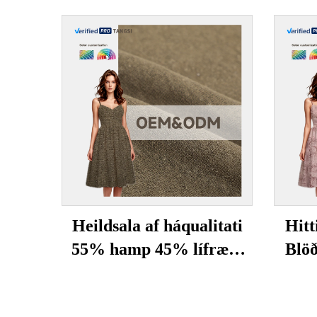
Heildsala af háqualitati
Hitt
55% hamp 45% lífrænt
Blö
bómullar flíkagottur
pr
stytta meyja/konu á
klæð