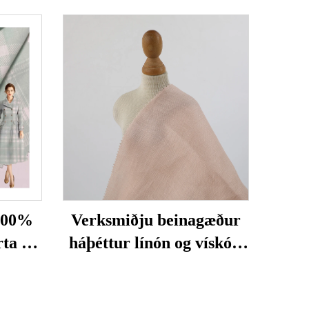
 100%
Verksmiðju beinagæður
rta há
háþéttur línón og vískósi
ri en
og lífrænn
ð og
streyðiferðafoss fyrir