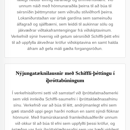
unnum náið með hönnunaraðila þeirra til að búa til
sérsníðin þéttmynstur sem viðruðu stílviðhorfi þeirra.
Lokaniðurstaðan var úrtak gardína sem sameinuðu
álfagrað og sjálfbærni, sem leiddi til aukinnar sölu og
jákvæðrar viðtakaframtengingar frá viðskiptavinum.
Verkefnið sýnir hvernig við getum sérsníðið Schiffli-þétt efni
til að uppfylla ákveðnar kröfur viðskiptavina en samt halda
áfram að gefa máli gæða forgangsröðun.
Nýjungatæknilausnir með Schiffli-þéttingu í
íþróttabúningum
Í verkefnisáformi setti við samstarf við íþróttafatnaðamerki
sem vildi innleiða Schiffli-saumefni í íþróttaklæðnasafninu
sínu. Verkefnið var að búa til létt, andrýmanlegt efni sem
gæti standið uppi gegn harðri notkun en samt sýndi flóknar
hönnunir. Með framúrskarandi framleiðsluaðferðir unnum
við okkur til að búa til efni sem uppfyllti þessi kröfur, og
ástæðan var fyrir íþróttaklæðnasafni sem var bæði virkilegt