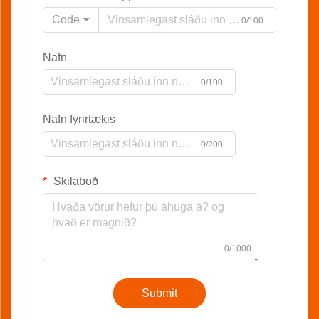
Code
0/100
Nafn
0/100
Nafn fyrirtækis
0/200
Skilaboð
0/1000
Submit