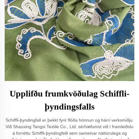
Upplifðu frumkvöðulag Schiffli-
þyndingsfalls
Schiffli-þyndingfall er þekkt fyrir flóða hönnun og hárri verksmiðju.
Við Shaoxing Tangsi Textile Co., Ltd. sérhæfumst við í framleiðslu
á forréttu Schiffli-þyndingfelli sem sameinar náttúrulega og