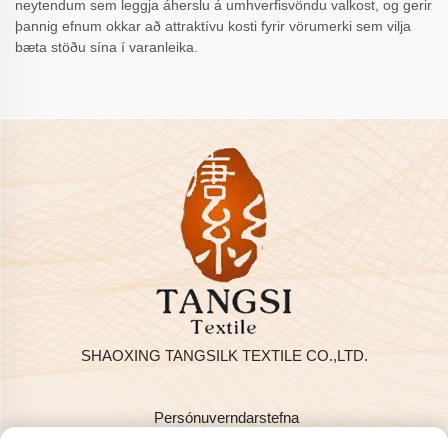
neytendum sem leggja áherslu á umhverfisvöndu valkost, og gerir
þannig efnum okkar að attraktívu kosti fyrir vörumerki sem vilja
bæta stöðu sína í varanleika.
SHAOXING TANGSILK TEXTILE CO.,LTD.
Persónuverndarstefna