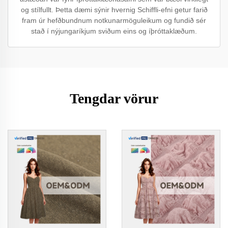
og stílfullt. Þetta dæmi sýnir hvernig Schiffli-efni getur farið
fram úr hefðbundnum notkunarmöguleikum og fundið sér
stað í nýjungaríkjum sviðum eins og íþróttaklæðum.
Tengdar vörur