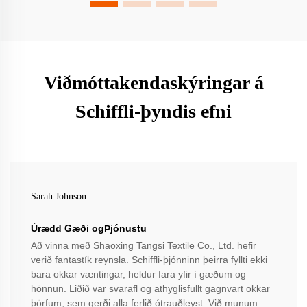
Viðmóttakendaskýringar á
Schiffli-þyndis efni
Sarah Johnson
Úrædd Gæði ogÞjónustu
Að vinna með Shaoxing Tangsi Textile Co., Ltd. hefir
verið fantastík reynsla. Schiffli-þjónninn þeirra fyllti ekki
bara okkar væntingar, heldur fara yfir í gæðum og
hönnun. Liðið var svarafl og athyglisfullt gagnvart okkar
þörfum, sem gerði alla ferlið ótrauðleyst. Við munum