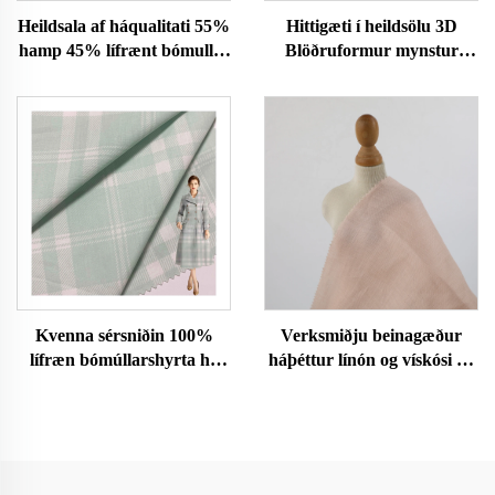
Heildsala af háqualitati 55%
Hittigæti í heildsölu 3D
hamp 45% lífrænt bómullar
Blöðruformur mynstur
flíkagottur stytta
prentaður jakkarður klæði
meyja/konu á herðum
polyester spandex vefið rafli
hreinan lit á beinum
fyrir fatnað klæði
flutningi frá framleiðanda
Kvenna sérsniðin 100%
Verksmiðju beinagæður
lífræn bómúllarshyrta há
háþéttur línón og vískósi og
gæði þungvægi stærri en
lífrænn streyðiferðafoss fyrir
venjulegt prentuð og
klæði fyrir stúlkur einfaldur
saumgæfslu hönnun kvenna
veifinn blár skikkja fashión
klæðnaður
línón efni