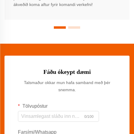
ákveðið koma aftur fyrir komandi verkefni!
Fáðu ókeypt dæmi
Talsmaður okkar mun hafa samband með þér
snemma.
Tölvupóstur
0/100
Farsími/Whatsapp