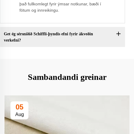
það fullkomlegt fyrir ýmsar notkunar, bæði í
fötum og innreikingu.
Get ég sérsníðið Schiffli-þyndis efni fyrir ákveðin
verkefni?
Sambandandi greinar
05
Aug