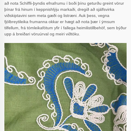
að nota Schiffli-þyndis efnafrumu í boði þínu geturðu greint vörur
þínar frá hinum í keppnishlýju markaði, dregið að sjálfsvirka
viðskiptavini sem meta gæði og listræni. Auk þess, vegna
fjölbreytileika frumanna okkar er hægt að nota þær í ýmsum
tilfellum, frá tómleikafötum yfir í fallega heimilistillbehöf, sem býður
upp á breiðari vöruúrval og meiri viðtöku.