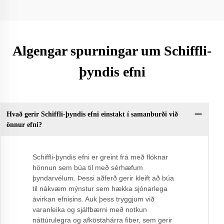
Algengar spurningar um Schiffli-
þyndis efni
Hvað gerir Schiffli-þyndis efni einstakt í samanburði við
önnur efni?
Schiffli-þyndis efni er greint frá með flóknar
hönnun sem búa til með sérhæfum
þyndarvélum. Þessi aðferð gerir kleift að búa
til nákvæm mýnstur sem hækka sjónarlega
ávirkan efnisins. Auk þess tryggjum við
varanleika og sjálfbærni með notkun
náttúrulegra og afköstahárra fiber, sem gerir