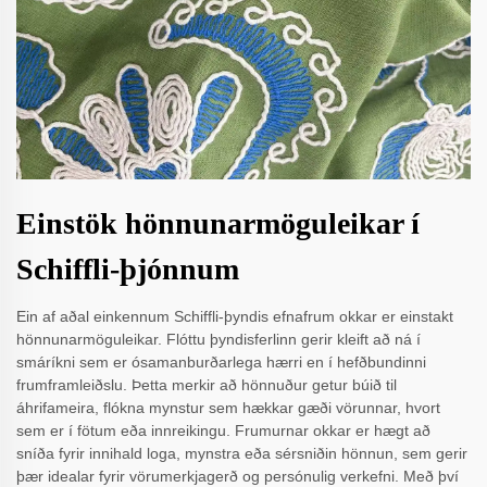
Einstök hönnunarmöguleikar í
Schiffli-þjónnum
Ein af aðal einkennum Schiffli-þyndis efnafrum okkar er einstakt
hönnunarmöguleikar. Flóttu þyndisferlinn gerir kleift að ná í
smáríkni sem er ósamanburðarlega hærri en í hefðbundinni
frumframleiðslu. Þetta merkir að hönnuður getur búið til
áhrifameira, flókna mynstur sem hækkar gæði vörunnar, hvort
sem er í fötum eða innreikingu. Frumurnar okkar er hægt að
sníða fyrir innihald loga, mynstra eða sérsniðin hönnun, sem gerir
þær idealar fyrir vörumerkjagerð og persónulig verkefni. Með því