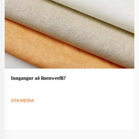
Inngangur að linenweefli?
SÝA MEIRA