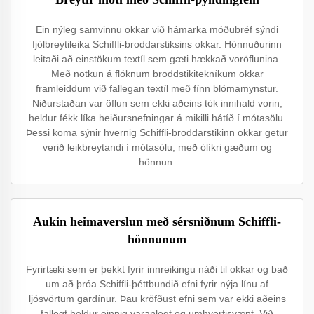
Ein nýleg samvinnu okkar við hámarka móðubréf sýndi
fjölbreytileika Schiffli-broddarstiksins okkar. Hönnuðurinn
leitaði að einstökum textíl sem gæti hækkað voröflunina.
Með notkun á flóknum broddstikitekníkum okkar
framleiddum við fallegan textíl með fínn blómamynstur.
Niðurstaðan var öflun sem ekki aðeins tók innihald vorin,
heldur fékk líka heiðursnefningar á mikilli hátíð í mótasölu.
Þessi koma sýnir hvernig Schiffli-broddarstikinn okkar getur
verið leikbreytandi í mótasölu, með ólíkri gæðum og
hönnun.
Aukin heimaverslun með sérsniðnum Schiffli-
hönnunum
Fyrirtæki sem er þekkt fyrir innreikingu náði til okkar og bað
um að þróa Schiffli-þéttbundið efni fyrir nýja línu af
ljósvörtum gardínur. Þau kröfðust efni sem var ekki aðeins
fallegt heldur einnig varanlegt og umhverfisvænt. Við