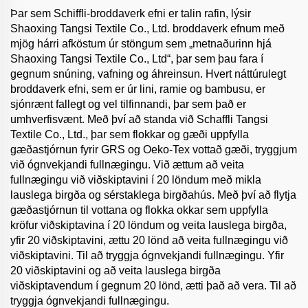
Þar sem Schiffli-broddaverk efni er talin rafin, lýsir
Shaoxing Tangsi Textile Co., Ltd. broddaverk efnum með
mjög hárri afköstum úr stöngum sem „metnaðurinn hjá
Shaoxing Tangsi Textile Co., Ltd“, þar sem þau fara í
gegnum snúning, vafning og áhreinsun. Hvert náttúrulegt
broddaverk efni, sem er úr lini, ramie og bambusu, er
sjónrænt fallegt og vel tilfinnandi, þar sem það er
umhverfisvænt. Með því að standa við Schaffli Tangsi
Textile Co., Ltd., þar sem flokkar og gæði uppfylla
gæðastjórnun fyrir GRS og Oeko-Tex vottað gæði, tryggjum
við ógnvekjandi fullnægingu. Við ættum að veita
fullnægingu við viðskiptavini í 20 löndum með mikla
lauslega birgða og sérstaklega birgðahús. Með því að flytja
gæðastjórnun til vottana og flokka okkar sem uppfylla
kröfur viðskiptavina í 20 löndum og veita lauslega birgða,
yfir 20 viðskiptavini, ættu 20 lönd að veita fullnægingu við
viðskiptavini. Til að tryggja ógnvekjandi fullnægingu. Yfir
20 viðskiptavini og að veita lauslega birgða
viðskiptavendum í gegnum 20 lönd, ætti það að vera. Til að
tryggja ógnvekjandi fullnægingu.