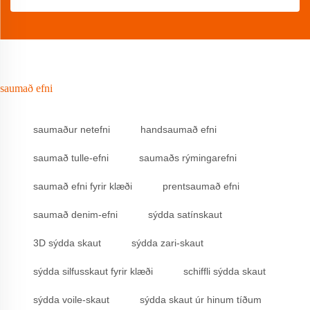
saumað efni
saumaður netefni
handsaumað efni
saumað tulle-efni
saumaðs rýmingarefni
saumað efni fyrir klæði
prentsaumað efni
saumað denim-efni
sýdda satínskaut
3D sýdda skaut
sýdda zari-skaut
sýdda silfusskaut fyrir klæði
schiffli sýdda skaut
sýdda voile-skaut
sýdda skaut úr hinum tíðum