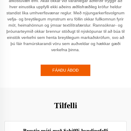
afköstuvæn efni. Ákall okkar við varanlegar aðferðir tryggir að
hver einustika uppfylli ekki aðeins æðlisfræðileg kröfur heldur
standist líka umhverfisvænar reglur. Með nýjungarkerfisvolgnum
vefja- og breytilegum mynstrum eru föllin okkar fullkomnun fyrir
mót, heimahönnun og ýmsar textílítrafærslur. Rannsóknar- og
þróunarteymið okkar brennur stöðugt til nýsköpunar til að búa til
einstök verkefni sem henta breytilegum markaðskröfum, svo að
þú fáir framúrskarandi vöru sem auðveldar og hækkar gæði
verkefna þinna.
FÁAÐU ÁBOÐ
Tilfelli
Breytir móti með Schiffli-þyndingfelli