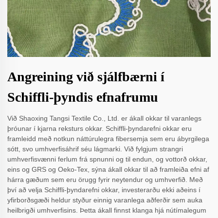
Angreining við sjálfbærni í
Schiffli-þyndis efnafrumu
Við Shaoxing Tangsi Textile Co., Ltd. er ákall okkar til varanlegs
þróunar í kjarna reksturs okkar. Schiffli-þyndarefni okkar eru
framleidd með notkun náttúrulegra fibersemja sem eru ábyrgilega
sótt, svo umhverfisáhrif séu lágmarki. Við fylgjum strangri
umhverfisvænni ferlum frá spnunni og til endun, og vottorð okkar,
eins og GRS og Oeko-Tex, sýna ákall okkar til að framleiða efni af
hárra gæðum sem eru örugg fyrir neytendur og umhverfið. Með
því að velja Schiffli-þyndarefni okkar, investerarðu ekki aðeins í
yfirborðsgæði heldur styður einnig varanlega aðferðir sem auka
heilbrigði umhverfisins. Þetta ákall finnst klanga hjá nútímalegum