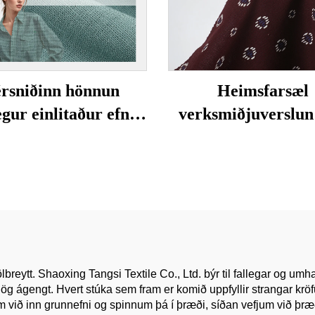
érsniðinn hönnun
Heimsfarsæl
egur einlitaður efni
verksmiðjuverslu
lífrænur og
hágæða 100% bómu
eymjanlegur vefinn
efni fyrir klæði, sér
r fyrir ásættanleika
litir, veif tekník, s
 fyrir kleði línuefni
einfaldur litur fy
stelpur dress
lbreytt. Shaoxing Tangsi Textile Co., Ltd. býr til fallegar og umh
mjög ágengt. Hvert stúka sem fram er komið uppfyllir strangar krö
lum við inn grunnefni og spinnum þá í þræði, síðan vefjum við þræ