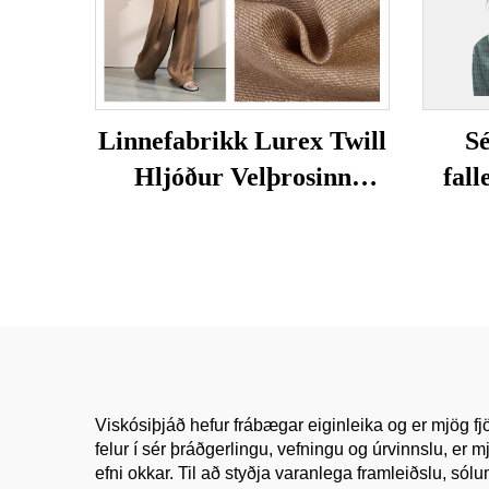
Linnefabrikk Lurex Twill
S
Hljóður Velþrosinn
fall
Umhverfisvæn Húðvæn
Fatnaður Konur og
str
Karlafatnaður Dress Efni
línu
fyrir Klæði
buxna
Viskósiþjáð hefur frábægar eiginleika og er mjög fjö
felur í sér þráðgerlingu, vefningu og úrvinnslu, er 
efni okkar. Til að styðja varanlega framleiðslu, só