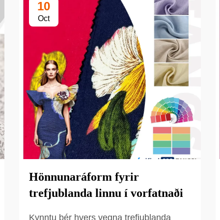
10
Oct
Hönnunaráform fyrir
trefjublanda linnu í vorfatnaði
Kynntu þér hvers vegna trefjublanda