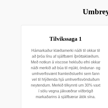
Umbreyt
Tilvikssaga 1
Hámarkaður klæðamerki náði til okkar til
að þróa línu af sjálfbærri íþróttaklæðum.
Með notkun á viscose hekluðu efni okkar
náði merkið að búa til mjúkt, öndunar- og
umhverfisvænt framleiðsluefni sem fann
vel til hlýðenda hjá umhverfisvönduðum
neytendum. Merkið tilkynnti um 30% vaxt
í sölu vegna jákvæðrar viðbrögð
markaðarins á sjálfbærar átök sína.