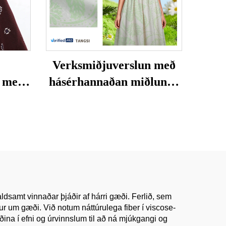
Verksmiðjuverslun með
n með
hásérhannaðan miðlunga
llar
af 55% lína og 45%
sniðin
vískósi, prentað efni
tæð og
rir
aldsamt vinnaðar þjáðir af hárri gæði. Ferlið, sem
fur um gæði. Við notum náttúrulega fiber í viscose-
ðina í efni og úrvinnslum til að ná mjúkgangi og