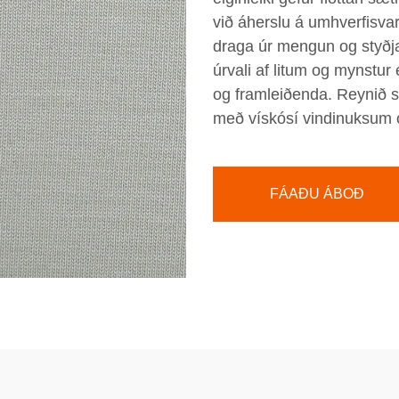
við áherslu á umhverfisvar
draga úr mengun og styðja
úrvali af litum og mynstur
og framleiðenda. Reynið 
með vískósí vindinuksum 
FÁAÐU ÁBOÐ