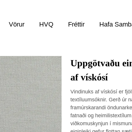
Vörur
HVQ
Fréttir
Hafa Samb
Uppgötvaðu ein
af vískósí
Vindinuks af vískósí er fjö
textíluumsóknir. Gerð úr 
framúrskarandi öndunarkerf
fatnaði og heimilistextílu
viðkomuskynjun í mismunan
eiginleiki gefur flottan sæ