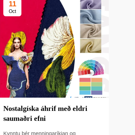
11
1
Oct
Oc
Nostalgíska áhrif með eldri
Af 
saumaðri efni
bla
og 
Kynntu þér menningaríkjan og