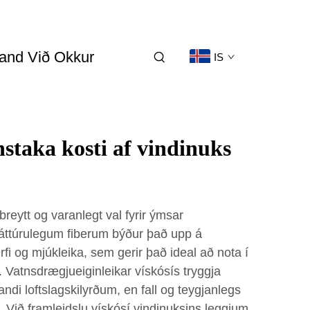
and Við Okkur
IS
staka kosti af vindinuks
lbreytt og varanlegt val fyrir ýmsar
náttúrulegum fiberum býður það upp á
i og mjúkleika, sem gerir það ideal að nota í
m. Vatnsdrægjueiginleikar vískósís tryggja
di loftslagskilyrðum, en fall og teygjanlegs
ti. Við framleidslu vískósí vindinuksins leggjum