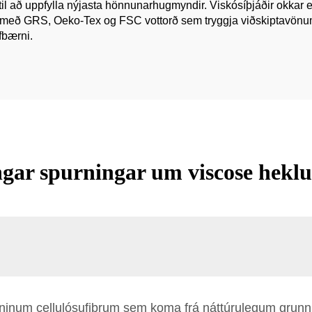
 til að uppfylla nýjasta hönnunarhugmyndir. Viskósíþjáðir okkar er
erum með GRS, Oeko-Tex og FSC vottorð sem tryggja viðskiptavönu
fbærni.
gar spurningar um viscose heklu
ninum cellulósufibrum sem koma frá náttúrulegum grunni e