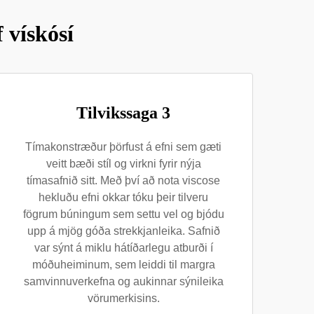
 vískósí
Tilvikssaga 3
Tímakonstræður þörfust á efni sem gæti
veitt bæði stíl og virkni fyrir nýja
tímasafnið sitt. Með því að nota viscose
hekluðu efni okkar tóku þeir tilveru
fögrum búningum sem settu vel og bjódu
upp á mjög góða strekkjanleika. Safnið
var sýnt á miklu hátíðarlegu atburði í
móðuheiminum, sem leiddi til margra
samvinnuverkefna og aukinnar sýnileika
vörumerkisins.