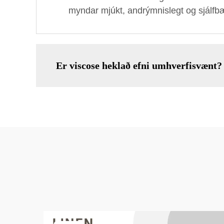
myndar mjúkt, andrýmnislegt og sjálfbæ
Er viscose heklað efni umhverfisvænt?