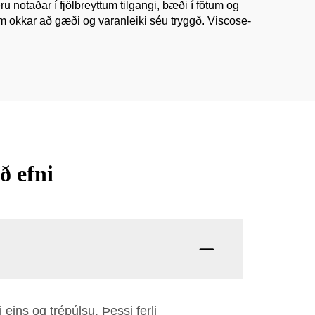
u notaðar í fjölbreyttum tilgangi, bæði í fötum og
m okkar að gæði og varanleiki séu tryggð. Viscose-
ð efni
ins og trépúlsu. Þessi ferli