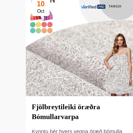
10
Oct
Fjölbreytileiki öræðra
Bómullarvarpa
Kynntu þér hvers vegna öræð bómulla