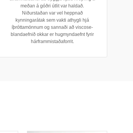
meðan á góðri útlit var haldað.
Niðurstaðan var vel heppnað
kynningarátak sem vakti athygli hjá
íþróttamönnum og sannaði að viscose-
blandaefnið okkar er hugmyndaefnt fyrir
hárframmistaðaforrit.