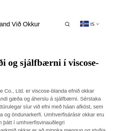
and Við Okkur
IS
i og sjálfbærni í viscose-
e Co., Ltd. er viscose-blanda efnið okkar
andi gæða og áherslu á sjálfbærni. Sérstaka
túrulegar síur við efni með háan afköst, sem
ika og öndunarkerfi. Umhverfisárásir okkar eru
n þátt í umhverfisvinauðlegri
 markmið okkar er að minnka mengun og styðja