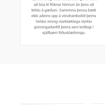
að búa til flóknar hönnun án þess að
felldu á gæðum. Samvinna þessa bætti
ekki aðeins upp á vöruframboðið þeirra
heldur einnig marktæklega styrktu
greiningarkerfið þeirra sem leiðtogi í
sjálfbærri föðurklæðningu.