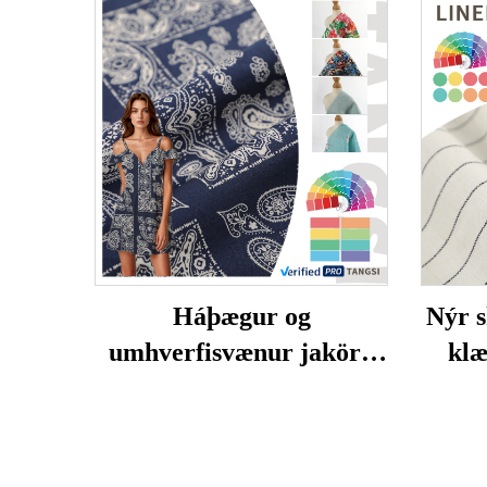
Háþægur og
Nýr 
umhverfisvænur jakörd
klæ
flísarafinur úr raffinu og
4
vísusi, öruggur fyrir
litl
klæðnað fyrir stúlkur -