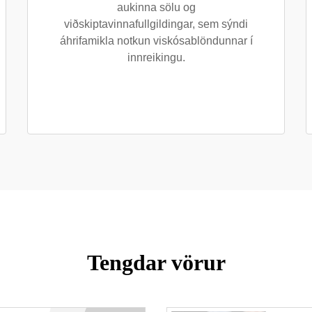
aukinna sölu og
viðskiptavinnafullgildingar, sem sýndi
áhrifamikla notkun viskósablöndunnar í
innreikingu.
Tengdar vörur