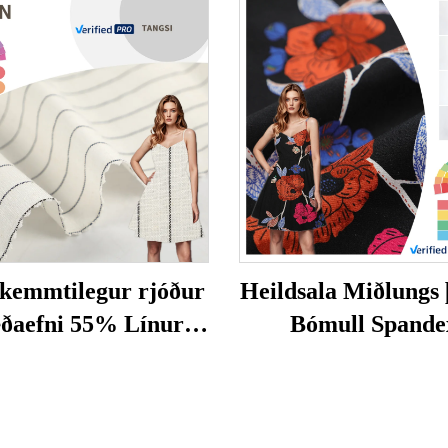
skemmtilegur rjóður
Heildsala Miðlungs
ðaefni 55% Línur
Bómull Spande
5% Bómull garn
Prentaður þéttur 
ægður mynstur fyrir
Stíl Sléttur Þéttur
skyrjur
Stylish fyrir Kl