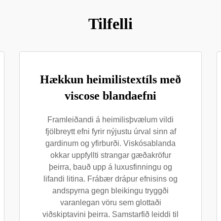
Tilfelli
Hækkun heimilistextíls með
viscose blandaefni
Framleiðandi á heimilisþvælum vildi
fjölbreytt efni fyrir nýjustu úrval sinn af
gardinum og yfirburði. Viskósablanda
okkar uppfyllti strangar gæðakröfur
þeirra, bauð upp á luxusfinningu og
lifandi litina. Frábær drápur efnisins og
andspyrna gegn bleikingu tryggði
varanlegan vöru sem glottaði
viðskiptavini þeirra. Samstarfið leiddi til