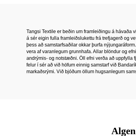
fyrir buxur og skyrjur
Tangsi Textile er beðin um framleiðingu á hávaða 
á sér eigin fulla framleiðslukettu frá trefjagerð 
þess að samstarfsaðilar okkar þurfa nýjungaráform. V
vera af varanlegum grunnhafa. Allar blöndur og efni
andrýmis- og notstæðni. Öll efni verða að uppfylla f
felur í sér að við höfum einnig samstarf við Bandar
markaðsrými. Við bjóðum öllum hugsanlegum samstar
Algen