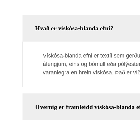
Hvað er vískósa-blanda efni?
Vískósa-blanda efni er textíl sem gerður
áfengjum, eins og bómull eða pólýester.
varanlegra en hrein vískósa. Það er ví
Hvernig er framleidd vískósa-blanda e