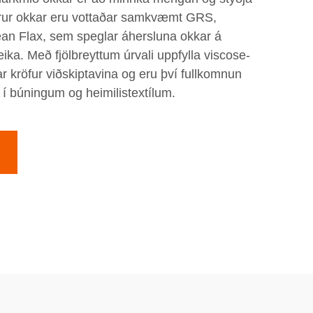
Vörur okkar eru vottaðar samkvæmt GRS,
n Flax, sem speglar áhersluna okkar á
ka. Með fjölbreyttum úrvali uppfylla viscose-
r kröfur viðskiptavina og eru því fullkomnun
 í búningum og heimilistextílum.