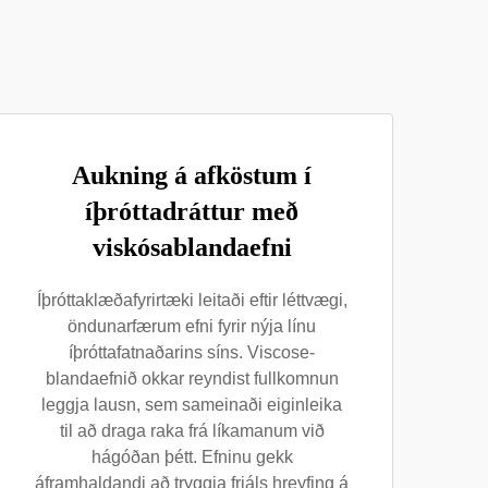
Aukning á afköstum í
íþróttadráttur með
viskósablandaefni
Íþróttaklæðafyrirtæki leitaði eftir léttvægi,
öndunarfærum efni fyrir nýja línu
íþróttafatnaðarins síns. Viscose-
blandaefnið okkar reyndist fullkomnun
leggja lausn, sem sameinaði eiginleika
til að draga raka frá líkamanum við
hágóðan þétt. Efninu gekk
áframhaldandi að tryggja frjáls hreyfing á