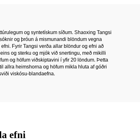
ður
einfaldur litur fyrir
stelpur dress
náttúrulegum og syntetískum síðum. Shaoxing Tangsi
rannsóknir og þróun á mismunandi blöndum vegna
efni. Fyrir Tangsi verða allar blöndur og efni að
eins og sterku og mjók við snertingu, með mikilli
lfum og höfum viðskiptavini í yfir 20 löndum. Þetta
il allra heimshorna og höfum mikla hluta af góðri
sviði viskósu-blandaefna.
a efni