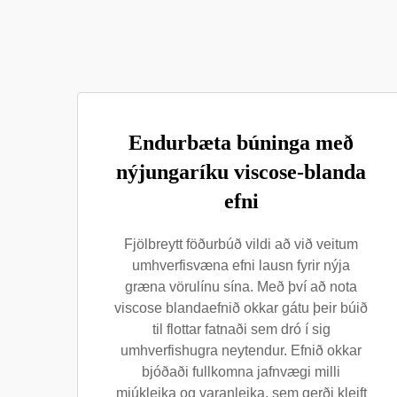
Endurbæta búninga með
nýjungaríku viscose-blanda
efni
Fjölbreytt föðurbúð vildi að við veitum
umhverfisvæna efni lausn fyrir nýja
græna vörulínu sína. Með því að nota
viscose blandaefnið okkar gátu þeir búið
til flottar fatnaði sem dró í sig
umhverfishugra neytendur. Efnið okkar
bjóðaði fullkomna jafnvægi milli
mjúkleika og varanleika, sem gerði kleift