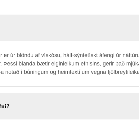
 er úr blöndu af vískósu, hálf-sýntetískt áfengi úr náttúr
 Þessi blanda bætir eiginleikum efnisins, gerir það mjúk
ða notað í búningum og heimtextílum vegna fjölbreytileik
fni?