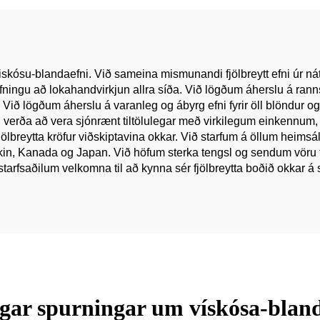
Klæðna Verðbrá
viskósu-blandaefni. Við sameina mismunandi fjölbreytt efni úr 
og vefningu að lokahandvirkjun allra síða. Við lögðum áherslu á 
ið lögðum áherslu á varanleg og ábyrg efni fyrir öll blöndur og 
 verða að vera sjónrænt tiltölulegar með virkilegum einkennum, 
jölbreytta kröfur viðskiptavina okkar. Við starfum á öllum heimsá
íkin, Kanada og Japan. Við höfum sterka tengsl og sendum vöru t
fsaðilum velkomna til að kynna sér fjölbreytta boðið okkar á 
gar spurningar um vískósa-bland