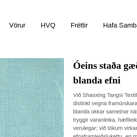
Vörur
HVQ
Fréttir
Hafa Samb
Óeins staða gæð
blanda efni
Við Shaoxing Tangsi Textil
distinkt vegna framúrskar
blanda okkar sameinar nát
tryggir varanleika, hæfile
verulegar; við tökum virka
efnaframleiðslukettu, en