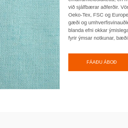
við sjálfbærar aðferðir. 
Oeko-Tex, FSC og Europea
gæði og umhverfisvinauðlei
blanda efni okkar ýmislega
fyrir ýmsar notkunar, bæði
FÁAÐU ÁBOÐ