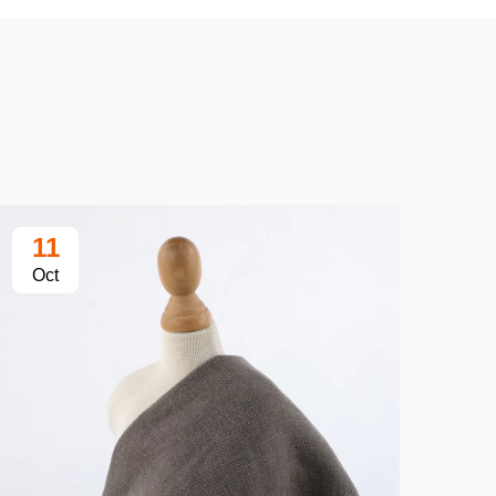
11
1
Oct
Oc