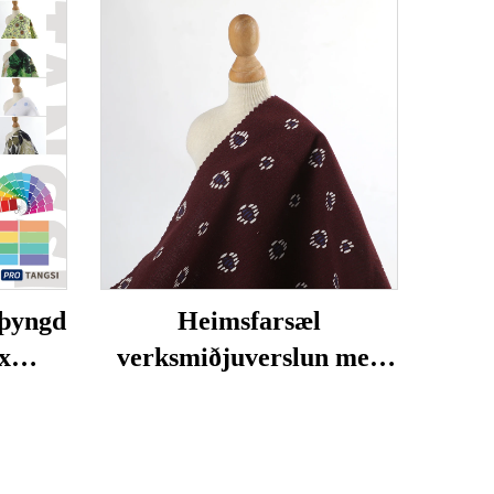
 þyngd
Heimsfarsæl
x
verksmiðjuverslun með
Efsta
hágæða 100% bómullar
 Þægur
efni fyrir klæði, sérsniðin
æði
litir, veif tekník, stæð og