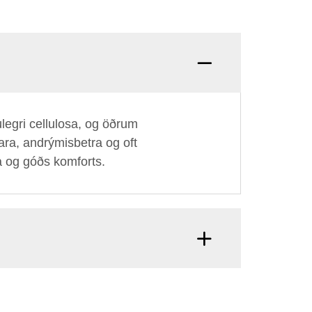
ulegri cellulosa, og öðrum
ara, andrýmisbetra og oft
a og góðs komforts.