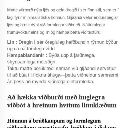
Matte yfirborð nýta ljós og gefa dregið í sér fínn stíl, sem er í
lagi fyrir minimalistíska hönnun. Gljáandi vefur endurspeglar
ljós og bætir dýpt við formlegar viðburði. Náttúrulegar
frumuvöxtur eins og lin og hampa bæta við textúru:
Lin
: Dregin í sér óregluleg hefðbundin rýrnun býður
upp á náttúrulega vídd
Hampablandanir
: Býða upp á jarðnæga,
skynsamlega mótsögn
Taktu matte borðklæði saman við gljáandi servetjur
til að búa til flókna áhuga—þetta viðheldur samræmi
án þess að mynda sjónlega einformleika.
Að hækka viðburði með huglegra
viðbót á hreinum hvítum linuklæðum
Hönnun á brúðkaupum og formlegum
viðburðum: servetjusafn, hrökkun á diskum,