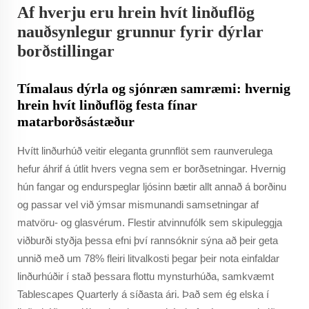
Af hverju eru hrein hvít linðuflög
nauðsynlegur grunnur fyrir dýrlar
borðstillingar
Tímalaus dýrla og sjónræn samræmi: hvernig
hrein hvít linðuflög festa fínar
matarborðsástæður
Hvítt linðurhúð veitir eleganta grunnflöt sem raunverulega
hefur áhrif á útlit hvers vegna sem er borðsetningar. Hvernig
hún fangar og endurspeglar ljósinn bætir allt annað á borðinu
og passar vel við ýmsar mismunandi samsetningar af
matvöru- og glasvérum. Flestir atvinnufólk sem skipuleggja
viðburði styðja þessa efni því rannsóknir sýna að þeir geta
unnið með um 78% fleiri litvalkosti þegar þeir nota einfaldar
linðurhúðir í stað þessara flottu mynsturhúða, samkvæmt
Tablescapes Quarterly á síðasta ári. Það sem ég elska í