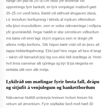
hangir um það bil 25–30 cm niður yfir brúnirnar við
uppsetningu fyrir bankett, en fyrir venjulegar matborð gæti
20–25 cm verið betra. Bætið við eitthvað áhugavert ofaná,
t.d. textuðum borðsprengi í blöndu af mjúkum elfeinslitum
eða ljósri mussilsilitum, sem er settur nákvæmlega í miðjuna
yfir grunnklæðið. Þegar haldið er afar sérstökum viðburðum
má bæta við einni lagi: skýrri organza sem er dregin yfir
aðeins miðju borðsins. Slík hópun bætir vídd við án þess að
tappa heildarlitajafnvægi. Ekki þarf hins vegar að fara of langt
– takist við hámarkið þrjú lög svo ekki lítið óræðlega út. Hrein
hvít linna sameinar allt sjónlega og býr til þá eleganta en
einfalda útlit sem allir metja.
Lykilráð um mælingar fyrir besta fall, drápu
og sitjufit á venjulegum og bankettborðum
Nákvæmar hlutföll umbreyta hreinum hvítum linnum frá
virkum að útmerktum. Fyrir staðlaðar borð með hæð 30