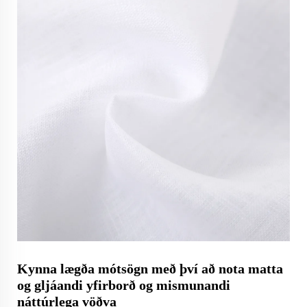
Kynna lægða mótsögn með því að nota matta
og gljáandi yfirborð og mismunandi
náttúrlega vöðva