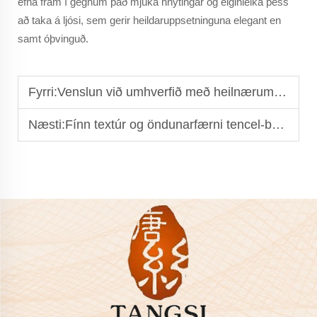
efna fram í gegnum það mjúka hnytingar og eiginleika þess
að taka á ljósi, sem gerir heildaruppsetninguna elegant en
samt óþvinguð.
Fyrri:
Venslun við umhverfið með heilnærum bómullarlinnusafna
Næsti:
Fínn textúr og öndunarfærni tencel-bambús fínsafns