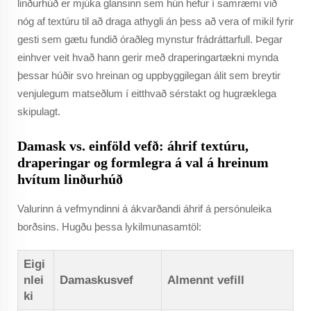
linðurhúð er mjúka glansinn sem hún hefur í samræmi við
nóg af textúru til að draga athygli án þess að vera of mikil fyrir
gesti sem gætu fundið óraðleg mynstur frádráttarfull. Þegar
einhver veit hvað hann gerir með draperingartækni mynda
þessar húðir svo hreinan og uppbyggilegan álit sem breytir
venjulegum matseðlum í eitthvað sérstakt og hugræklega
skipulagt.
Damask vs. einföld vefð: áhrif textúru,
draperingar og formlegra á val á hreinum
hvítum linðurhúð
Valurinn á vefmyndinni á ákvarðandi áhrif á persónuleika
borðsins. Hugðu þessa lykilmunasamtöl:
Eigi
nlei
Damaskusvef
Almennt vefill
ki