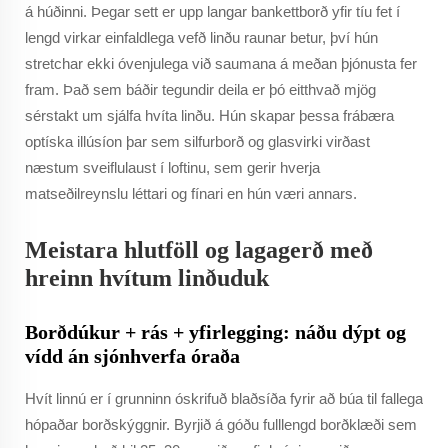
á húðinni. Þegar sett er upp langar bankettborð yfir tíu fet í
lengd virkar einfaldlega vefð linðu raunar betur, því hún
stretchar ekki óvenjulega við saumana á meðan þjónusta fer
fram. Það sem báðir tegundir deila er þó eitthvað mjög
sérstakt um sjálfa hvíta linðu. Hún skapar þessa frábæra
optíska illúsíon þar sem silfurborð og glasvirki virðast
næstum sveiflulaust í loftinu, sem gerir hverja
matseðilreynslu léttari og fínari en hún væri annars.
Meistara hlutföll og lagagerð með
hreinn hvítum linðuduk
Borðdúkur + rás + yfirlegging: náðu dýpt og
vídd án sjónhverfa óraða
Hvít linnú er í grunninn óskrifuð blaðsíða fyrir að búa til fallega
hópaðar borðskýggnir. Byrjið á góðu fulllengd borðklæði sem