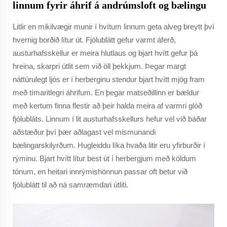
linnum fyrir áhrif á andrúmsloft og bælingu
Litlir en mikilvægir munir í hvítum linnum geta alveg breytt því
hvernig borðið lítur út. Fjólublátt gefur varmt áferð,
austurhafsskellur er meira hlutlaus og bjart hvítt gefur þá
hreina, skarpri útlit sem við öll þekkjum. Þegar margt
náttúrulegt ljós er í herberginu stendur bjart hvítt mjög fram
með tímaritlegri áhrifum. En þegar matseðillinn er bældur
með kertum finna flestir að þeir halda meira af varmri glóð
fjólubláts. Linnum í lit austurhafsskellurs hefur vel við báðar
aðstæður því þær aðlagast vel mismunandi
bælingarskilyrðum. Hugleiddu líka hvaða litir eru yfirburðir í
rýminu. Bjart hvítt lítur best út í herbergjum með köldum
tónum, en heitari innrýmishönnun passar oft betur við
fjólublátt til að ná samræmdari útliti.