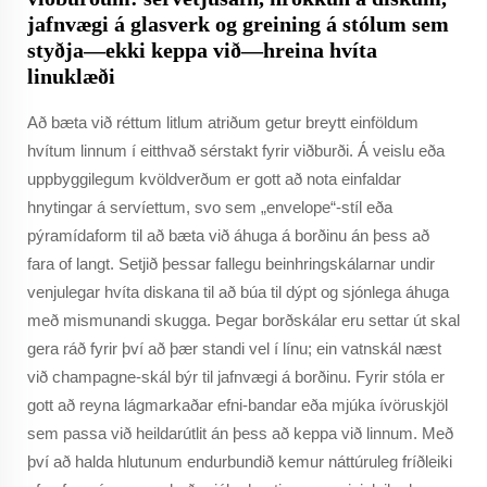
jafnvægi á glasverk og greining á stólum sem
styðja—ekki keppa við—hreina hvíta
linuklæði
Að bæta við réttum litlum atriðum getur breytt einföldum
hvítum linnum í eitthvað sérstakt fyrir viðburði. Á veislu eða
uppbyggilegum kvöldverðum er gott að nota einfaldar
hnytingar á servíettum, svo sem „envelope“-stíl eða
pýramídaform til að bæta við áhuga á borðinu án þess að
fara of langt. Setjið þessar fallegu beinhringskálarnar undir
venjulegar hvíta diskana til að búa til dýpt og sjónlega áhuga
með mismunandi skugga. Þegar borðskálar eru settar út skal
gera ráð fyrir því að þær standi vel í línu; ein vatnskál næst
við champagne-skál býr til jafnvægi á borðinu. Fyrir stóla er
gott að reyna lágmarkaðar efni-bandar eða mjúka ívöruskjöl
sem passa við heildarútlit án þess að keppa við linnum. Með
því að halda hlutunum endurbundið kemur náttúruleg fríðleiki