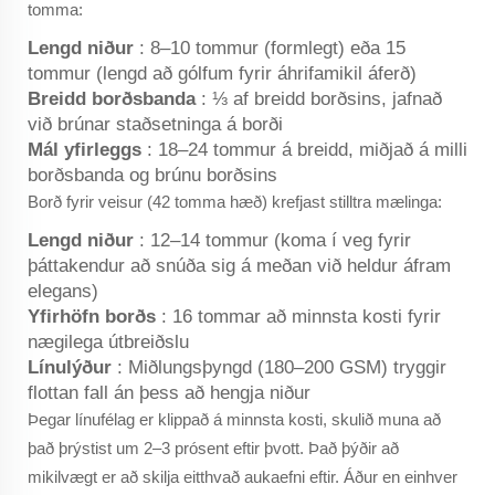
tomma:
Lengd niður
: 8–10 tommur (formlegt) eða 15
tommur (lengd að gólfum fyrir áhrifamikil áferð)
Breidd borðsbanda
: ⅓ af breidd borðsins, jafnað
við brúnar staðsetninga á borði
Mál yfirleggs
: 18–24 tommur á breidd, miðjað á milli
borðsbanda og brúnu borðsins
Borð fyrir veisur (42 tomma hæð) krefjast stilltra mælinga:
Lengd niður
: 12–14 tommur (koma í veg fyrir
þáttakendur að snúða sig á meðan við heldur áfram
elegans)
Yfirhöfn borðs
: 16 tommar að minnsta kosti fyrir
nægilega útbreiðslu
Línulýður
: Miðlungsþyngd (180–200 GSM) tryggir
flottan fall án þess að hengja niður
Þegar línufélag er klippað á minnsta kosti, skulið muna að
það þrýstist um 2–3 prósent eftir þvott. Það þýðir að
mikilvægt er að skilja eitthvað aukaefni eftir. Áður en einhver