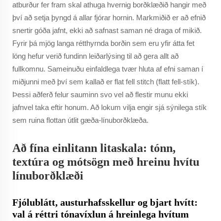
atburður fer fram skal athuga hvernig borðklæðið hangir með
því að setja þyngd á allar fjórar hornin. Markmiðið er að efnið
snertir góða jafnt, ekki að safnast saman né draga of mikið.
Fyrir þá mjög langa rétthyrnda borðin sem eru yfir átta fet
löng hefur verið fundinn leiðarlýsing til að gera allt að
fullkomnu. Sameinuðu einfaldlega tvær hluta af efni saman í
miðjunni með því sem kallað er flat fell stitch (flatt fell-stík).
Þessi aðferð felur sauminn svo vel að flestir munu ekki
jafnvel taka eftir honum. Að lokum vilja engir sjá sýnilega stík
sem ruina flottan útlit gæða-línuborðklæða.
Að fína einlitann litaskala: tónn,
textúra og mótsögn með hreinu hvítu
línuborðklæði
Fjólublátt, austurhafsskellur og bjart hvítt:
val á réttri tónavíxlun á hreinlega hvítum