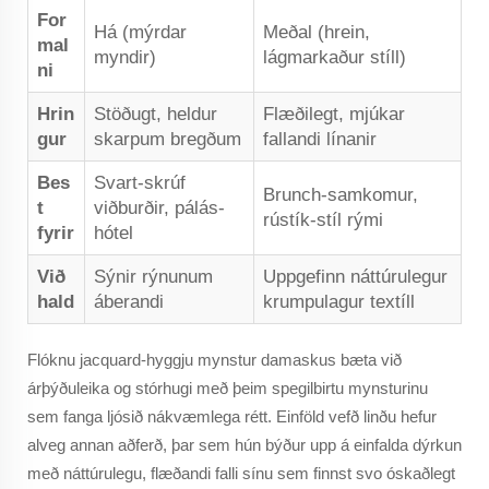
For
Há (mýrdar
Meðal (hrein,
mal
myndir)
lágmarkaður stíll)
ni
Hrin
Stöðugt, heldur
Flæðilegt, mjúkar
gur
skarpum bregðum
fallandi línanir
Bes
Svart-skrúf
Brunch-samkomur,
t
viðburðir, pálás-
rústík-stíl rými
fyrir
hótel
Við
Sýnir rýnunum
Uppgefinn náttúrulegur
hald
áberandi
krumpulagur textíll
Flóknu jacquard-hyggju mynstur damaskus bæta við
árþýðuleika og stórhugi með þeim spegilbirtu mynsturinu
sem fanga ljósið nákvæmlega rétt. Einföld vefð linðu hefur
alveg annan aðferð, þar sem hún býður upp á einfalda dýrkun
með náttúrulegu, flæðandi falli sínu sem finnst svo óskaðlegt