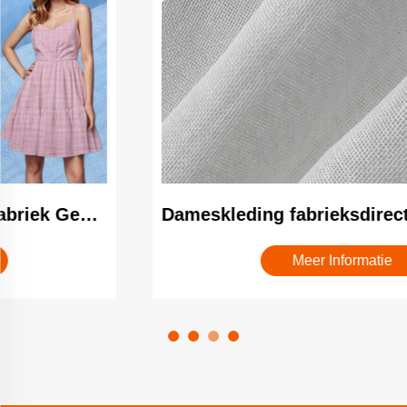
Dameskleding fabrieksdirecte verkoop voorbereidend vervaardigen ademend weefsel linnen, ramie, katoen voor meisjes en dameskleding jurk overhemd
Meer Informatie