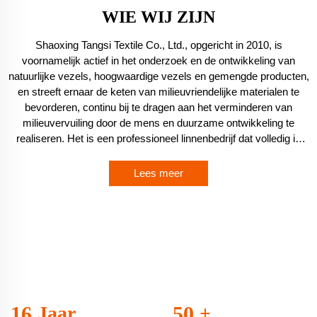
OVER ONS
WIE WIJ ZIJN
Shaoxing Tangsi Textile Co., Ltd., opgericht in 2010, is
voornamelijk actief in het onderzoek en de ontwikkeling van
natuurlijke vezels, hoogwaardige vezels en gemengde producten,
en streeft ernaar de keten van milieuvriendelijke materialen te
bevorderen, continu bij te dragen aan het verminderen van
milieuvervuiling door de mens en duurzame ontwikkeling te
realiseren. Het is een professioneel linnenbedrijf dat volledig is
toegewijd aan zijn producten, met eigen magazijnen en ruime
voorraden kant-en-klare goederen in een breed scala aan
Lees meer
verschillende weefsels, die kunnen voldoen aan de specifieke
behoeften van diverse klanten. Daarnaast ontwikkelt het actief
elke maand verschillende nieuwe monsters om tegemoet te
komen aan de veranderende marktvraag. Het bedrijf is betrokken