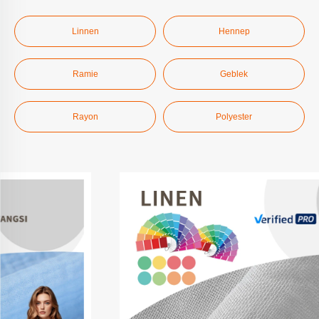
Linnen
Hennep
Ramie
Geblek
Rayon
Polyester