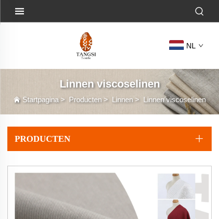
NL
Linnen viscoselinen
Startpagina
>
Producten
>
Linnen
>
Linnen viscoselinen
PRODUCTEN