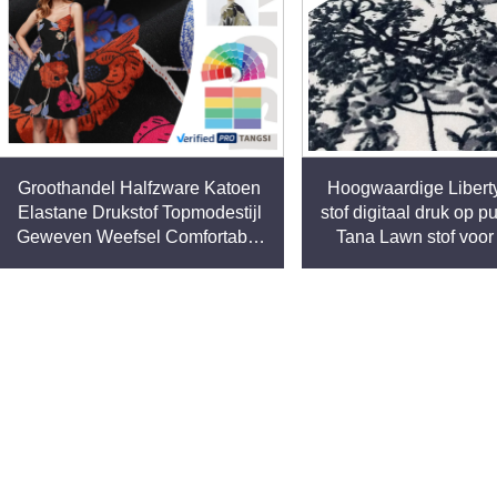
Groothandel Halfzware Katoen
Hoogwaardige Libert
Elastane Drukstof Topmodestijl
stof digitaal druk op p
Geweven Weefsel Comfortabel
Tana Lawn stof voor
Stijlvol voor Jurken Kleding
Goedkoop