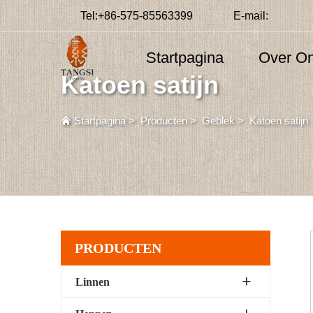
Tel:
+86-575-85563399
E-mail:
Startpagina
Over O
Katoen satijn
Startpagina
>
Producten
>
Geblek
>
Katoen satijn
PRODUCTEN
Linnen