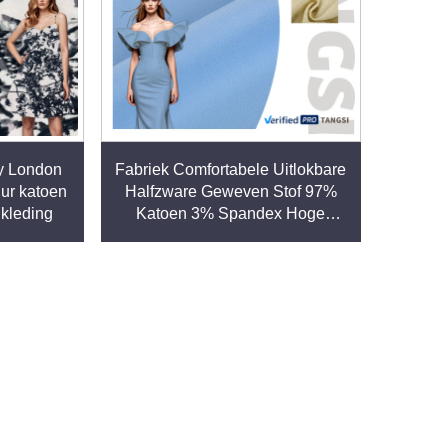
y London
Fabriek Comfortabele Uitlokbare
uur katoen
Halfzware Geweven Stof 97%
 kleding
Katoen 3% Spandex Hoge
Kleurkarakteristiek voor
Overhemden Jurken