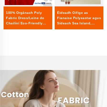
100% Orgánach Poly
Éideadh Oifige as
Fabric Dress/Leine do
Fianaise Polyeastar agus
Chailíní Eco-Friendly
Sídeach Sea Island,
Stílche Woven Plain
Éideadh Foirmiúil,
Dyed Pátran Éadomh
Searbhánach agus
Séimhiúil do Bhuachaillí
Pátran Dordaithe Simplí