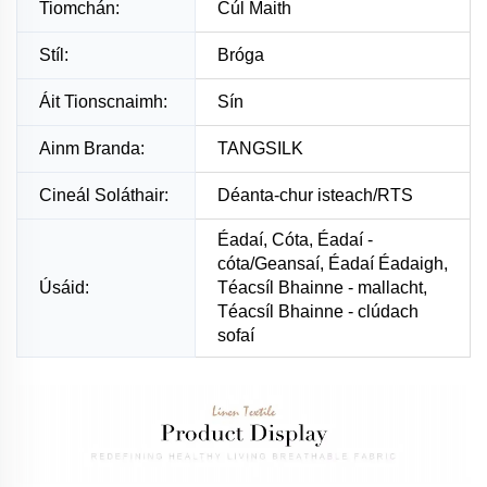
Tiomchán:
Cúl Maith
Stíl:
Bróga
Áit Tionscnaimh:
Sín
Ainm Branda:
TANGSILK
Cineál Soláthair:
Déanta-chur isteach/RTS
Éadaí, Cóta, Éadaí -
cóta/Geansaí, Éadaí Éadaigh,
Úsáid:
Téacsíl Bhainne - mallacht,
Téacsíl Bhainne - clúdach
sofaí