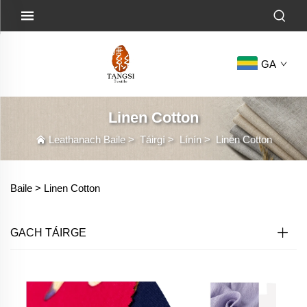
GA
Linen Cotton
Leathanach Baile
>
Táirgí
>
Línín
>
Linen Cotton
Baile >
Linen Cotton
GACH TÁIRGE