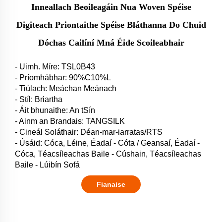
Inneallach Beoileagáin Nua Woven Spéise
Digiteach Priontaithe Spéise Bláthanna Do Chuid
Dóchas Cailíní Mná Éide Scoileabhair
- Uimh. Míre: TSL0B43
- Príomhábhar: 90%C10%L
- Tiúlach: Meáchan Meánach
- Stíl: Briartha
- Áit bhunaithe: An tSín
- Ainm an Brandais: TANGSILK
- Cineál Soláthair: Déan-mar-iarratas/RTS
- Úsáid: Cóca, Léine, Éadaí - Cóta / Geansaí, Éadaí -
Cóca, Téacsíleachas Baile - Cúshain, Téacsíleachas
Baile - Lúibín Sofá
Fianaise