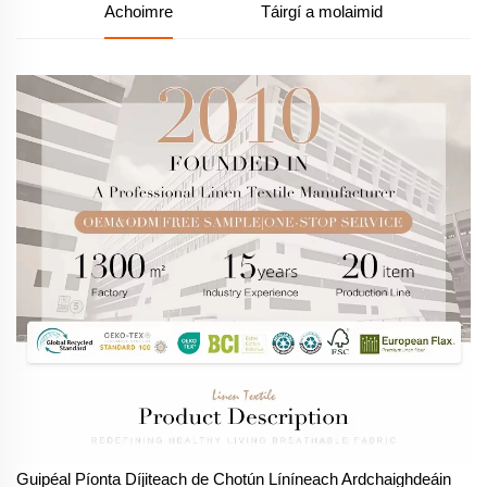
Achoimre
Táirgí a molaimid
Guipéal Píonta Díjiteach de Chotún Líníneach Ardchaighdeáin