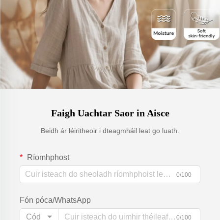
Faigh Uachtar Saor in Aisce
Beidh ár léiritheoir i dteagmháil leat go luath.
Ríomhphost
0/100
Fón póca/WhatsApp
Cód
0/100