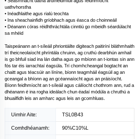
• Seasmhacht datha ardfheidmiúil agus feidhmíocht
uathvhorstha
• Inéadhlaithe agus rialú teochta
• Ina sheachainfidh gríobhach agus éasca do choinneáil
• Déanann córas réidhthráchtála cinntiú go mbeidh séardúlacht
sa mhéid
Taispeánann an t-síleáil phriontáilte digiteach paitiríní bláthmhaith
trí theicneolaíocht phríntála chruinn, ag cruthú dearbhún amhail
is go bhfuil siad ina lán datha agus go mbíonn an t-iontas sin ann
fós tar éis iarrachtaí éagsúla. Trí chomhcheangal bogtacht an
chaitt agus téacsúir an líníne, bíonn teagmháil éagsúil ag an
gceangal a bhíonn ag an gcéannaíocht agus an práisíocht.
Bíonn feidhmíocht an t-síleáil agus cáilíocht chothrom ann, rud a
dhéanann é ina rogha ideálach chun éadaí módúla a chruthú a
bhuailfidh leis an amharc agus leis an gcomhluas.
Uimhir Aite:
TSL0B43
Comhdhéanamh:
90%C10%L