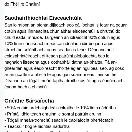
do Fhéilire Chailíní
Saothairthíochtaí Eisceachtúla
San iolraíonn an píonta díjiteach seo cáilíochtaí is fearr na gcuar
cotúin agus líníneachta chun ábhar eisceachtúil a chruthú do
chuid éadaí mhuice. Tairgeann an iolraíocht 90% cotúin agus
10% línín cânascach meascán idéalach idir bogadh agus
struchtúr, solúbthacht agus séadán is fearr. Déanann an t-
eolasphrintéireacht díjiteach patrúiní píobaíochta beo le
haghaidh litreacha agus cothabháil datha an-bhaitsí. Tá an-
ghearrlán agus éadóireacht fhoirfe ag an nguipeal seo, ag cosc
ar an gcaillíní a bheith te agus gan suaimhneas i aimsir the.
Déanann an-tógáil meán-taptha draithe áisiúil agus éadóireacht
éadomhach a chinntiú.
Gnéithe Sársaíocha
• 90% cotúin ardchaighdeáin iolraithe le 10% línín nádúrtha
• Príntáil dhigiteach chruinn le sonraí patrúin cruinn
• Tógáil mheán-tromchúiseach le caollaíocht pherféctach
• Téacsúir bog le hiontas nádúrtha